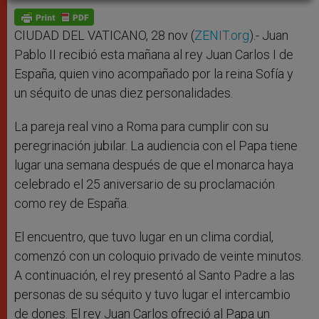
A
n
o
e
p
g
o
r
p
e
k
r
CIUDAD DEL VATICANO, 28 nov (
ZENIT.org
).- Juan
Pablo II recibió esta mañana al rey Juan Carlos I de
España, quien vino acompañado por la reina Sofía y
un séquito de unas diez personalidades.
La pareja real vino a Roma para cumplir con su
peregrinación jubilar. La audiencia con el Papa tiene
lugar una semana después de que el monarca haya
celebrado el 25 aniversario de su proclamación
como rey de España.
El encuentro, que tuvo lugar en un clima cordial,
comenzó con un coloquio privado de veinte minutos.
A continuación, el rey presentó al Santo Padre a las
personas de su séquito y tuvo lugar el intercambio
de dones. El rey Juan Carlos ofreció al Papa un