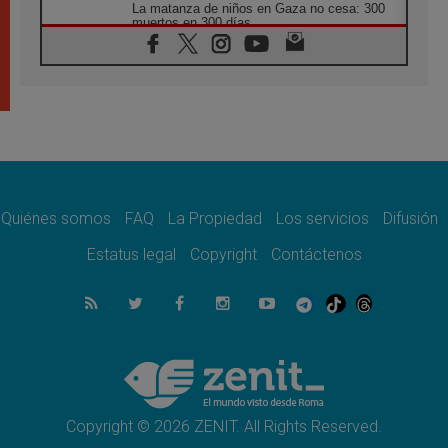
La matanza de niños en Gaza no cesa: 300
muertos en 300 días
07.08.2026
Tagle: La guerra desfigura el mundo, solo la
revelación de Dios lo transfigura
07.08.2026
Presentada la Trienal de Arte de las
Universidades Católicas: «Exercises in
Empathy»
07.08.2026
Fortunatus Nwachukwu: la comunicación
como misión al servicio del Evangelio
Quiénes somos
FAQ
La Propiedad
Los servicios
Difusión
07.08.2026
Estatus legal
Copyright
Contáctenos
SIGNIS 2026, dar voz a las religiosas en el
espacio público
07.08.2026
Lanzan un proyecto de empoderamiento
digital para mujeres líderes en África
07.08.2026
Programa oficial del Viaje Apostólico del
Papa León XIV a Francia
Copyright © 2026 ZENIT. All Rights Reserved.