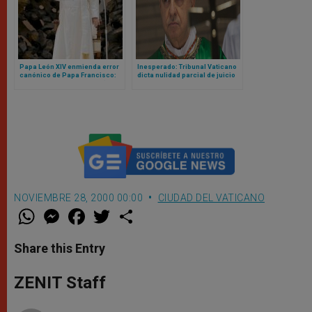
Papa León XIV enmienda error
Inesperado: Tribunal Vaticano
canónico de Papa Francisco:
dicta nulidad parcial de juicio
ahora sí cualquier mujer (o
contra cardenal Becciu y pide
laico) podrá ser gobernador
repetirlo
del Vaticano
NOVIEMBRE 28, 2000 00:00
CIUDAD DEL VATICANO
W
M
F
T
S
h
e
a
w
h
a
s
c
i
a
t
s
e
t
r
Share this Entry
s
e
b
t
e
A
n
o
e
p
g
o
r
ZENIT Staff
p
e
k
r