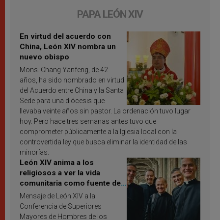
PAPA LEÓN XIV
En virtud del acuerdo con
China, León XIV nombra un
nuevo obispo
Mons. Chang Yanfeng, de 42
años, ha sido nombrado en virtud
del Acuerdo entre China y la Santa
Sede para una diócesis que
llevaba veinte años sin pastor. La ordenación tuvo lugar
hoy. Pero hace tres semanas antes tuvo que
comprometer públicamente a la Iglesia local con la
controvertida ley que busca eliminar la identidad de las
minorías.
León XIV anima a los
religiosos a ver la vida
comunitaria como fuente de
inspiración y santificación
Mensaje de León XIV a la
Conferencia de Superiores
Mayores de Hombres de los