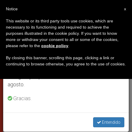
ES
Notice
×
x
Aviso importante
This website or its third party tools use cookies, which are
necessary to its functioning and required to achieve the
Del 27 de julio al 7 de agosto haremos la pausa
purposes illustrated in the cookie policy. If you want to know
El Papa recibe en audiencia a los
anual, aprovechando que en el periodo de verano
more or withdraw your consent to all or some of the cookies,
please refer to the
cookie policy
.
se generan menos informaciones y también el
reyes de España
consumo de las mismas disminuye.
By closing this banner, scrolling this page, clicking a link or
continuing to browse otherwise, you agree to the use of cookies.
Retomamos el trabajo ordinario de las ediciones
Vienen a Roma para vivir su
en inglés y español de ZENIT el lunes 10 de
peregrinación jubilar
agosto.
NOVIEMBRE 28, 2000 00:00
ZENIT STAFF
CIUDAD DEL
Gracias.
VATICANO
W
M
F
T
S
h
e
a
w
h
a
s
c
i
a
t
s
e
t
r
Entendido
Share this Entry
s
e
b
t
e