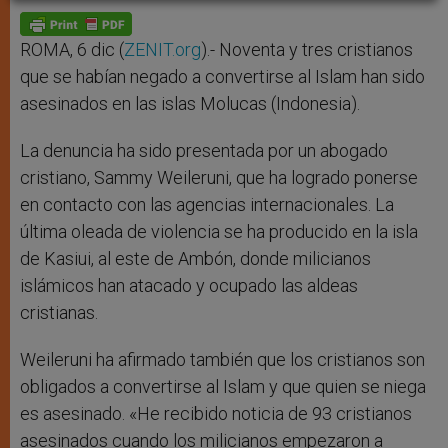
A
n
o
e
p
g
o
r
p
e
k
r
ROMA, 6 dic (
ZENIT.org
).- Noventa y tres cristianos
que se habían negado a convertirse al Islam han sido
asesinados en las islas Molucas (Indonesia).
La denuncia ha sido presentada por un abogado
cristiano, Sammy Weileruni, que ha logrado ponerse
en contacto con las agencias internacionales. La
última oleada de violencia se ha producido en la isla
de Kasiui, al este de Ambón, donde milicianos
islámicos han atacado y ocupado las aldeas
cristianas.
Weileruni ha afirmado también que los cristianos son
obligados a convertirse al Islam y que quien se niega
es asesinado. «He recibido noticia de 93 cristianos
asesinados cuando los milicianos empezaron a