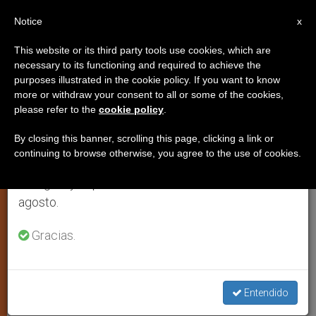
ES
Notice
×
x
Aviso importante
This website or its third party tools use cookies, which are
necessary to its functioning and required to achieve the
Del 27 de julio al 7 de agosto haremos la pausa
purposes illustrated in the cookie policy. If you want to know
Indonesia: Asesinados 93
anual, aprovechando que en el periodo de verano
more or withdraw your consent to all or some of the cookies,
please refer to the
cookie policy
.
se generan menos informaciones y también el
cristianos en las Molucas
consumo de las mismas disminuye.
By closing this banner, scrolling this page, clicking a link or
continuing to browse otherwise, you agree to the use of cookies.
Retomamos el trabajo ordinario de las ediciones
Desde que estalló el conflicto el año
en inglés y español de ZENIT el lunes 10 de
pasado hay ya más de 4.000 muertos
agosto.
DICIEMBRE 06, 2000 00:00
ZENIT STAFF
ARTE Y
Gracias.
CULTURA
W
M
F
T
S
h
e
a
w
h
a
s
c
i
a
t
s
e
t
r
Entendido
Share this Entry
s
e
b
t
e