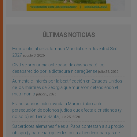
ÚLTIMAS NOTICIAS
Himno oficial de la Jornada Mundial de la Juventud Seúl
2027
agosto 3, 2026
ONU se pronuncia ante caso de obispo católico
desaparecido por la dictadura nicaragüense
julio 25, 2026
Aumenta el interés por la beatificación en Estados Unidos
de los mártires de Georgia que murieron defendiendo el
matrimonio
julio 25, 2026
Franciscanos piden ayuda a Marco Rubio ante
persecución de colonos judíos que afecta a cristianos (y
no sólo) en Tierra Santa
julio 25, 2026
Sacerdotes alemanes fieles al Papa contestan a su propio
obispo (y cardenal) quien les orilla a bendecir parejas del