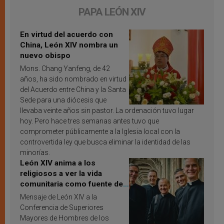
PAPA LEÓN XIV
En virtud del acuerdo con
China, León XIV nombra un
nuevo obispo
Mons. Chang Yanfeng, de 42
años, ha sido nombrado en virtud
del Acuerdo entre China y la Santa
Sede para una diócesis que
llevaba veinte años sin pastor. La ordenación tuvo lugar
hoy. Pero hace tres semanas antes tuvo que
comprometer públicamente a la Iglesia local con la
controvertida ley que busca eliminar la identidad de las
minorías.
León XIV anima a los
religiosos a ver la vida
comunitaria como fuente de
inspiración y santificación
Mensaje de León XIV a la
Conferencia de Superiores
Mayores de Hombres de los