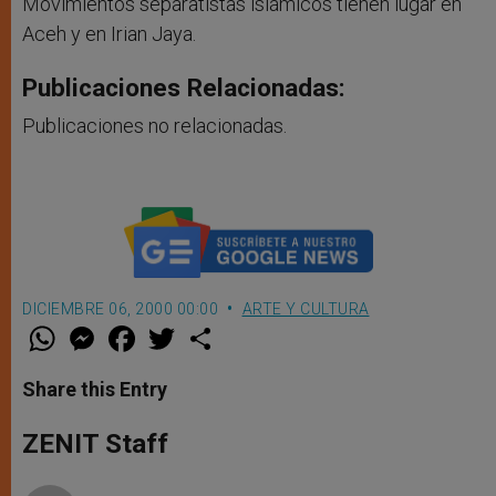
Movimientos separatistas islámicos tienen lugar en
Aceh y en Irian Jaya.
Publicaciones Relacionadas:
Publicaciones no relacionadas.
DICIEMBRE 06, 2000 00:00
ARTE Y CULTURA
W
M
F
T
S
h
e
a
w
h
a
s
c
i
a
t
s
e
t
r
Share this Entry
s
e
b
t
e
A
n
o
e
p
g
o
r
ZENIT Staff
p
e
k
r