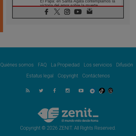
El Papa: en Santa Ágata contemplamos la
victoria del amor sobre la muerte
08.08.2026
León XIV visitará el Santuario de la Madre
del Buen Consejo de Genazzano
07.08.2026
Filipinas: el Vicariato Apostólico de Calapán
se convierte en diócesis
07.08.2026
Honduras: Los desplazados invisibles de una
crisis olvidada
Quiénes somos
FAQ
La Propiedad
Los servicios
Difusión
07.08.2026
Bokalic: "En Argentina el Papa León señalará
Estatus legal
Copyright
Contáctenos
el compromiso del cristiano"
07.08.2026
La matanza de niños en Gaza no cesa: 300
muertos en 300 días
07.08.2026
Tagle: La guerra desfigura el mundo, solo la
revelación de Dios lo transfigura
Copyright © 2026 ZENIT. All Rights Reserved.