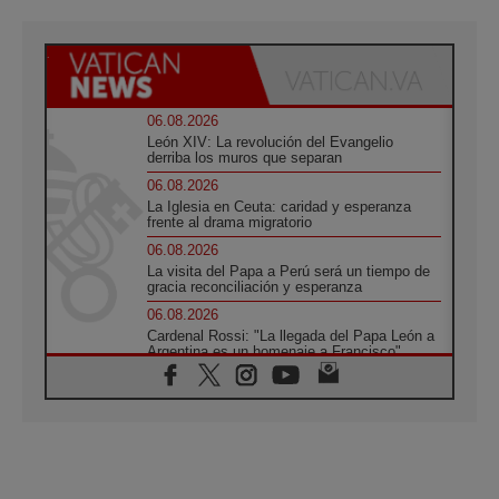
06.08.2026
León XIV: La revolución del Evangelio
derriba los muros que separan
06.08.2026
La Iglesia en Ceuta: caridad y esperanza
frente al drama migratorio
06.08.2026
La visita del Papa a Perú será un tiempo de
gracia reconciliación y esperanza
06.08.2026
Cardenal Rossi: "La llegada del Papa León a
Argentina es un homenaje a Francisco"
06.08.2026
En Asís, León XIV invita a los jóvenes a
«construir la civilización del amor»
05.08.2026
El cardenal Parolin en México: Toda la
sociedad necesita el mensaje del Evangelio