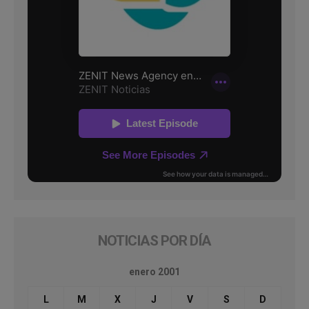
NOTICIAS POR DÍA
enero 2001
L
M
X
J
V
S
D