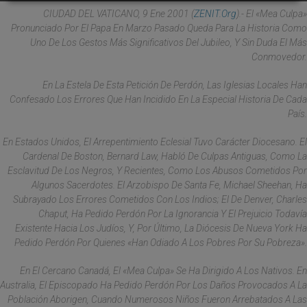
CIUDAD DEL VATICANO, 9 Ene 2001 (
ZENIT.org
).- El «mea Culpa»
Pronunciado Por El Papa En Marzo Pasado Queda Para La Historia Como
Uno De Los Gestos Más Significativos Del Jubileo, Y Sin Duda El Más
Conmovedor.
En La Estela De Esta Petición De Perdón, Las Iglesias Locales Han
Confesado Los Errores Que Han Incidido En La Especial Historia De Cada
País.
En Estados Unidos, El Arrepentimiento Eclesial Tuvo Carácter Diocesano. El
Cardenal De Boston, Bernard Law, Habló De Culpas Antiguas, Como La
Esclavitud De Los Negros, Y Recientes, Como Los Abusos Cometidos Por
Algunos Sacerdotes. El Arzobispo De Santa Fe, Michael Sheehan, Ha
Subrayado Los Errores Cometidos Con Los Indios; El De Denver, Charles
Chaput, Ha Pedido Perdón Por La Ignorancia Y El Prejuicio Todavía
Existente Hacia Los Judíos, Y, Por Último, La Diócesis De Nueva York Ha
Pedido Perdón Por Quienes «han Odiado A Los Pobres Por Su Pobreza».
En El Cercano Canadá, El «mea Culpa» Se Ha Dirigido A Los Nativos. En
Australia, El Episcopado Ha Pedido Perdón Por Los Daños Provocados A La
Población Aborigen, Cuando Numerosos Niños Fueron Arrebatados A Las