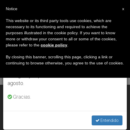
ES
Notice
×
x
Aviso importante
This website or its third party tools use cookies, which are
necessary to its functioning and required to achieve the
Del 27 de julio al 7 de agosto haremos la pausa
DÍA
purposes illustrated in the cookie policy. If you want to know
anual, aprovechando que en el periodo de verano
Enero 9th, 2001
more or withdraw your consent to all or some of the cookies,
please refer to the
cookie policy
.
se generan menos informaciones y también el
consumo de las mismas disminuye.
By closing this banner, scrolling this page, clicking a link or
continuing to browse otherwise, you agree to the use of cookies.
ÚLTIMAS NOTICIAS
Retomamos el trabajo ordinario de las ediciones
en inglés y español de ZENIT el lunes 10 de
agosto.
La petición de perdón de la Iglesia, un gesto histórico
Gracias.
JAN 09, 2001 00:00
ZENIT STAFF
Entendido