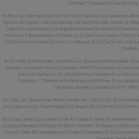
Familias Y Educados En Las Misiones.
En Brasil, La Celebración Del Dos Mil Ha Ido Paralela A Los Quinientos Años
Del Descubrimiento. Una Coincidencia Que Ha Hecho Más Sentido El «mea
Culpa» Por Las Heridas A La «dignidad Humana De Muchos De Nuestros
Hermanos, Especialmente Los Indios, A Los Que Se Les Quita La Tierra, La
Vida E Incluso La Razón De Vivir; Y Los Negros, A Los Que Se Les Quitó La
Libertad».
En Otro País Sudamericano, Argentina, Los Obispos Han Recordado Ocho
Pecados Cometidos Por Los Creyentes, Entre Ellos Aquellos «contra Los
Derechos Humanos», En Una Referencia Explícita «a Los Silencios
Culpables» Y También «a La Participación Efectiva» En Los Abusos
Cometidos Durante La Dictadura (1976-1983).
En Cuba, Los Obispos Han Pedido Perdón Por Todo Lo Que, En La Historia
De La Iglesia Local, «haya Negado El Evangelio De La Verdad Y Del Amor».
En Europa, Varios Episcopados Han Afrontado El Tema Del Antisemitismo.
La Iglesia Alemana Ha Elegido Un Modo Concreto, Un Resarcimiento A Los
Cerca De Siete Mil Trabajadores Forzados Empleados En Sus Estructuras
Durante El Tercer Reich.