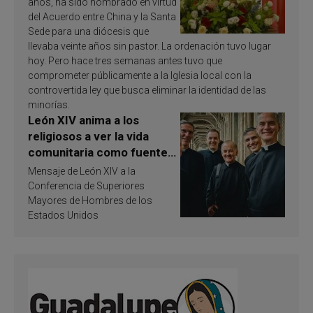
años, ha sido nombrado en virtud
del Acuerdo entre China y la Santa
Sede para una diócesis que
llevaba veinte años sin pastor. La ordenación tuvo lugar
hoy. Pero hace tres semanas antes tuvo que
comprometer públicamente a la Iglesia local con la
controvertida ley que busca eliminar la identidad de las
minorías.
León XIV anima a los
religiosos a ver la vida
comunitaria como fuente
de inspiración y
Mensaje de León XIV a la
santificación
Conferencia de Superiores
Mayores de Hombres de los
Estados Unidos