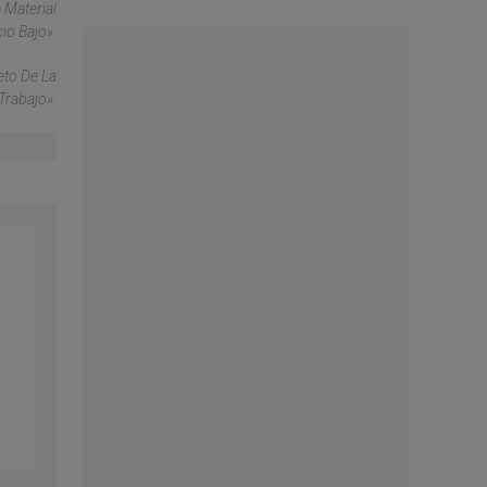
 Material
io Bajo».
eto De La
Trabajo».