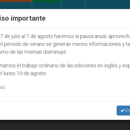
IGLESIA Y MUNDO
DOCUMENTOS
DONATIVOS
iso importante
de la Juventud Seúl 2027
ONU se pronuncia ant
7 de julio al 7 de agosto haremos la pausa anual, aprovec
el periodo de verano se generan menos informaciones y t
umo de las mismas disminuye.
amos el trabajo ordinario de las ediciones en inglés y es
l lunes 10 de agosto.
as.
En
«profetas» para la globalización