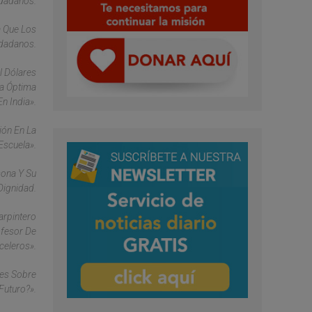
dadanos.
a Que Los
udadanos.
l Dólares
La Óptima
n India».
ión En La
Escuela».
sona Y Su
Dignidad.
arpintero
ofesor De
celeros».
res Sobre
Futuro?».