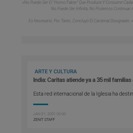
«No Puede Ser El "homo Faber" Que Produce Y Consume Cada Ve
No Puede Ser Infinita, No Podemos Continuar 
Es Necesario, Por Tanto, Concluyó El Cardenal Designado,
ARTE Y CULTURA
India: Caritas atiende ya a 35 mil familia
Esta red internacional de la Iglesia ha dest
JAN 31, 2001 00:00
ZENIT STAFF