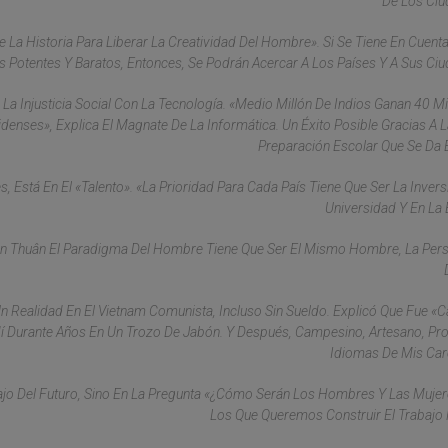
De Los Ciu
De La Historia Para Liberar La Creatividad Del Hombre». Si Se Tiene En Cuent
Potentes Y Baratos, Entonces, Se Podrán Acercar A Los Países Y A Sus Ci
e La Injusticia Social Con La Tecnología. «Medio Millón De Indios Ganan 40 Mi
nses», Explica El Magnate De La Informática. Un Éxito Posible Gracias A 
Preparación Escolar Que Se Da E
, Está En El «talento». «La Prioridad Para Cada País Tiene Que Ser La Invers
Universidad Y En La 
Van Thuân El Paradigma Del Hombre Tiene Que Ser El Mismo Hombre, La Per
Un Realidad En El Vietnam Comunista, Incluso Sin Sueldo. Explicó Que Fue «c
í Durante Años En Un Trozo De Jabón. Y Después, Campesino, Artesano, Pr
Idiomas De Mis Car
ajo Del Futuro, Sino En La Pregunta «¿cómo Serán Los Hombres Y Las Muje
Los Que Queremos Construir El Trabajo 