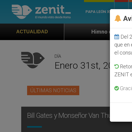
PAPA LEÓN XIV
ROMA
Av
Himno oficial de la Jornada Mundial 
ACTUALIDAD
Del 2
que en 
el cons
DÍA
Enero 31st, 2001
Retom
ZENIT e
Graci
ÚLTIMAS NOTICIAS
Bill Gates y Monseñor Van Thuan: Dos 