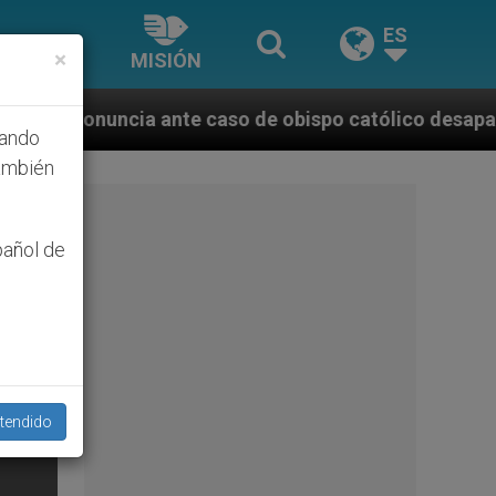
ES
×
MISIÓN
e caso de obispo católico desaparecido por la dictad
hando
ambién
pañol de
tendido