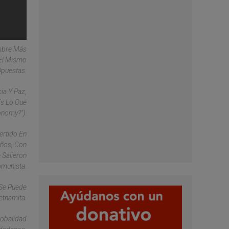
ombre Más
 El Mismo
Opuestas.
cia Y Paz,
Es Lo Que
onomy?").
ertido En
Años, Con
 Salieron
omunista.
 Se Puede
etnamita.
lobalidad