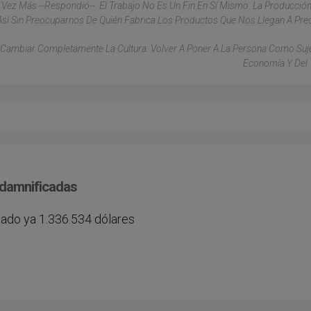
z Más --Respondió--. El Trabajo No Es Un Fin En Sí Mismo. La Producción
Así Sin Preocuparnos De Quién Fabrica Los Productos Que Nos Llegan A Prec
 «cambiar Completamente La Cultura: Volver A Poner A La Persona Como Suj
Economía Y Del 
s damnificadas
inado ya 1.336.534 dólares