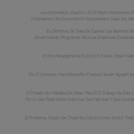
«La Informática --Explicó-- Es El Mejor Instrumento 
Ordenadores Se Convierten En Instrumentos Cada Vez Más 
En Definitiva, Se Trata De Superar Las Barreras D
Desarrollando Programas Para Las Empresas Estadounide
El Otro Paradigma De Éxito En El Futuro, Según Gates
Por El Contrario, Para Monseñor François Xavier Nguyên 
El Prelado No Hablaba De Oídas, Para Él El Trabajo Ha Sido 
Por Lo Que Pude Hacer Esta Cruz Que Fabriqué Y Que Escond
El Problema, Según Van Thuân No Está En Cómo Será El Trab