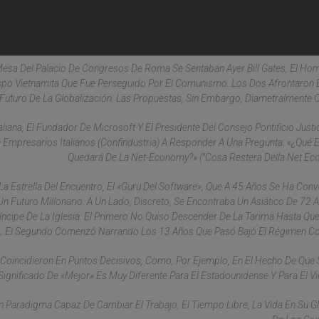
 Mesa Del Palacio De Congresos De Roma Se Sentaban Ayer Bill Gates, El H
ispo Vietnamita Que Fue Perseguido Por El Comunismo. Los Dos Afrontaron
Futuro De La Globalización. Las Propuestas, Sin Embargo, Diametralmente 
aliana, El Fundador De Microsoft Y El Presidente Del Consejo Pontificio Justi
 Empresarios Italianos (Confindustria) A Responder A Una Pregunta: «¿Qué 
Quedará De La Net-Economy?» ("Cosa Resterà Della Net Ec
La Estrella Del Encuentro, El «guru Del Software», Que A 45 Años Se Ha Conv
 Futuro Millonario. A Un Lado, Discreto, Se Encontraba Un Asiático De 72 
ncipe De La Iglesia. El Primero No Quiso Descender De La Tarima Hasta Que
ro; El Segundo Comenzó Narrando Los 13 Años Que Pasó Bajó El Régimen C
os Coincidieron En Puntos Decisivos, Como, Por Ejemplo, En El Hecho De Que
ignificado De «mejor» Es Muy Diferente Para El Estadounidense Y Para El Vi
 Un Paradigma Capaz De Cambiar El Trabajo, El Tiempo Libre, La Vida En Su G