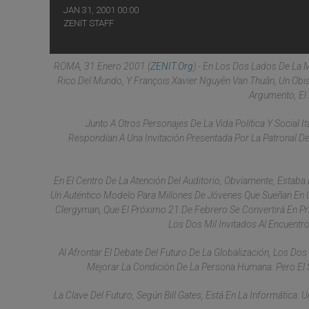
JAN 31, 2001 00:00
ZENIT STAFF
ROMA, 31 Enero 2001 (
ZENIT.org
).- En Los Dos Lados De La
Rico Del Mundo, Y François Xavier Nguyên Van Thuân, Un Ob
Argumento, El 
Junto A Otros Personajes De La Vida Política Y Social It
Respondían A Una Invitación Presentada Por La Patronal De
En El Centro De La Atención Del Auditorio, Obviamente, Estaba 
Un Auténtico Modelo Para Millones De Jóvenes Que Sueñan En Un
Clergyman, Que El Próximo 21 De Febrero Se Convertirá En Prí
Los Dos Mil Invitados Al Encuent
Al Afrontar El Debate Del Futuro De La Globalización, Los D
Mejorar La Condición De La Persona Humana. Pero El S
La Clave Del Futuro, Según Bill Gates, Está En La Informática: