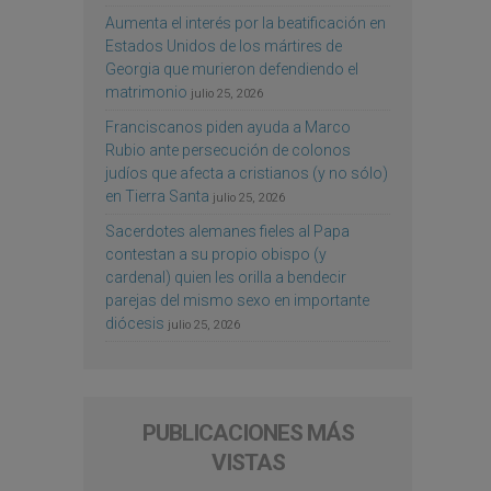
Aumenta el interés por la beatificación en
Estados Unidos de los mártires de
Georgia que murieron defendiendo el
matrimonio
julio 25, 2026
Franciscanos piden ayuda a Marco
Rubio ante persecución de colonos
judíos que afecta a cristianos (y no sólo)
en Tierra Santa
julio 25, 2026
Sacerdotes alemanes fieles al Papa
contestan a su propio obispo (y
cardenal) quien les orilla a bendecir
parejas del mismo sexo en importante
diócesis
julio 25, 2026
PUBLICACIONES MÁS
VISTAS