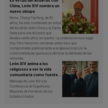
En virtud del acuerdo con
China, León XIV nombra un
nuevo obispo
Mons. Chang Yanfeng, de 42
años, ha sido nombrado en virtud
del Acuerdo entre China y la Santa
Sede para una diócesis que
llevaba veinte años sin pastor. La ordenación tuvo lugar
hoy. Pero hace tres semanas antes tuvo que
comprometer públicamente a la Iglesia local con la
controvertida ley que busca eliminar la identidad de las
minorías.
León XIV anima a los
religiosos a ver la vida
comunitaria como fuente
de inspiración y
Mensaje de León XIV a la
santificación
Conferencia de Superiores
Mayores de Hombres de los
Estados Unidos