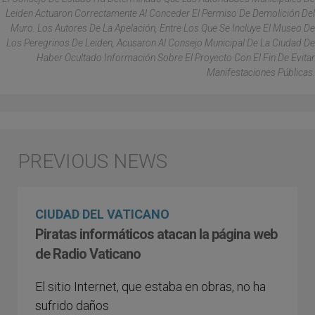
Leiden Actuaron Correctamente Al Conceder El Permiso De Demolición Del
Muro. Los Autores De La Apelación, Entre Los Que Se Incluye El Museo De
Los Peregrinos De Leiden, Acusaron Al Consejo Municipal De La Ciudad De
Haber Ocultado Información Sobre El Proyecto Con El Fin De Evitar
Manifestaciones Públicas.
CIUDAD DEL VATICANO
Piratas informáticos atacan la página web
de Radio Vaticano
El sitio Internet, que estaba en obras, no ha
sufrido daños