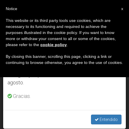
ES
Notice
×
x
Aviso importante
This website or its third party tools use cookies, which are
necessary to its functioning and required to achieve the
Del 27 de julio al 7 de agosto haremos la pausa
DÍA
purposes illustrated in the cookie policy. If you want to know
anual, aprovechando que en el periodo de verano
Enero 26th, 2001
more or withdraw your consent to all or some of the cookies,
please refer to the
cookie policy
.
se generan menos informaciones y también el
consumo de las mismas disminuye.
By closing this banner, scrolling this page, clicking a link or
continuing to browse otherwise, you agree to the use of cookies.
ÚLTIMAS NOTICIAS
Retomamos el trabajo ordinario de las ediciones
en inglés y español de ZENIT el lunes 10 de
agosto.
Holanda destruirá el símbolo espiritual de los colonos
estadounidenses
Gracias.
JAN 26, 2001 00:00
ZENIT STAFF
Entendido