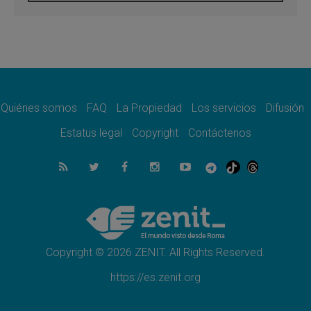
León XIV visitará el Santuario de la Madre
del Buen Consejo de Genazzano
07.08.2026
Filipinas: el Vicariato Apostólico de Calapán
se convierte en diócesis
07.08.2026
Honduras: Los desplazados invisibles de una
crisis olvidada
Quiénes somos
FAQ
La Propiedad
Los servicios
Difusión
07.08.2026
Bokalic: "En Argentina el Papa León señalará
Estatus legal
Copyright
Contáctenos
el compromiso del cristiano"
07.08.2026
La matanza de niños en Gaza no cesa: 300
muertos en 300 días
07.08.2026
Tagle: La guerra desfigura el mundo, solo la
revelación de Dios lo transfigura
Copyright © 2026 ZENIT. All Rights Reserved.
https://es.zenit.org