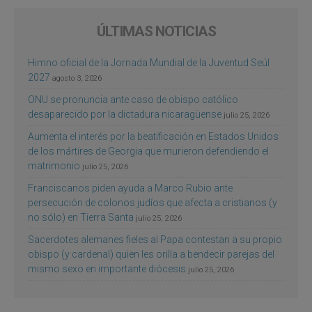
ÚLTIMAS NOTICIAS
Himno oficial de la Jornada Mundial de la Juventud Seúl
2027
agosto 3, 2026
ONU se pronuncia ante caso de obispo católico
desaparecido por la dictadura nicaragüense
julio 25, 2026
Aumenta el interés por la beatificación en Estados Unidos
de los mártires de Georgia que murieron defendiendo el
matrimonio
julio 25, 2026
Franciscanos piden ayuda a Marco Rubio ante
persecución de colonos judíos que afecta a cristianos (y
no sólo) en Tierra Santa
julio 25, 2026
Sacerdotes alemanes fieles al Papa contestan a su propio
obispo (y cardenal) quien les orilla a bendecir parejas del
mismo sexo en importante diócesis
julio 25, 2026