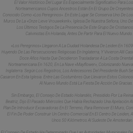
El Valor Histórico Del Lugar Es Especialmente Significativo Para Los
Norteamericanos Cuyos Ancestros Están En El Grupo De Creyentes
Conocido Como «Los Peregrinos». En Este Lugar Se Conserva Uno De Los
Muros De La «Onze Lieve Vrouwekerk», Iglesia De Nuestra Señora, Uno De
Los Últimos Testigos De La Presencia De Este Grupo De Cristianos
Calvinistas En Holanda, Antes De Partir Para El Nuevo Mundo.
«Los Peregrinos» Llegaron A La Ciudad Holandesa De Leiden En 1609
Huyendo De Las Persecuciones Religiosas En Inglaterra, Y Vivieron Allí Casi
Doce Años Hasta Que Decidieron Trasladarse A La Costa Oriental
Norteamericana En 1620, En La Nave «Mayflower», Colonizando Nueva
Inglaterra. Según Los Registros, Los Antecesores Del Presidente Bush Se
Casaron En Esta Iglesia. Entre Las Costumbres Que Llevaron Estos Colonos
Al Nuevo Mundo Está La Fiesta De Acción De Gracias.
Sin Embargo, El Consejo De Estado Holandés, Presidido Por La Reina
Beatriz, Dijo El Pasado Miércoles Que Había Rechazado Una Apelación Al
Plan De Introducir Excavadoras En El Terreno, Para Remover El Muro, Con
El Fin De Poder Construir Un Centro Comercial En El Centro De Leiden, A
Unos 50 Kilómetros Al Sudeste De Amsterdan.
El Consejo De Estado Ha Determinado Que Las Autoridades Municipales De