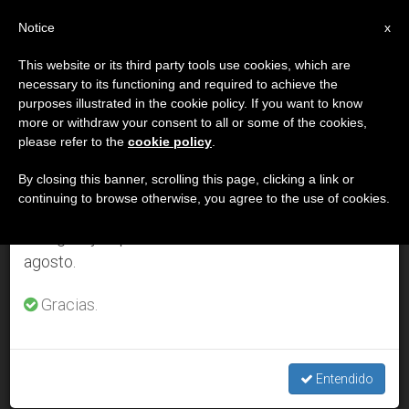
ES
Notice
×
x
Aviso importante
This website or its third party tools use cookies, which are
necessary to its functioning and required to achieve the
Del 27 de julio al 7 de agosto haremos la pausa
DÍA
purposes illustrated in the cookie policy. If you want to know
anual, aprovechando que en el periodo de verano
Enero 25th, 2001
more or withdraw your consent to all or some of the cookies,
please refer to the
cookie policy
.
se generan menos informaciones y también el
consumo de las mismas disminuye.
By closing this banner, scrolling this page, clicking a link or
continuing to browse otherwise, you agree to the use of cookies.
ÚLTIMAS NOTICIAS
Retomamos el trabajo ordinario de las ediciones
en inglés y español de ZENIT el lunes 10 de
agosto.
El Salvador: Cada parroquia, un centro de ayuda a los
damnificados
Gracias.
JAN 25, 2001 00:00
ZENIT STAFF
Entendido