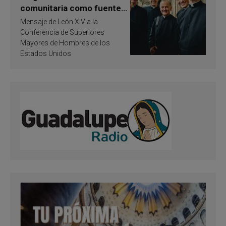
comunitaria como fuente
de inspiración y
Mensaje de León XIV a la
santificación
Conferencia de Superiores
Mayores de Hombres de los
Estados Unidos