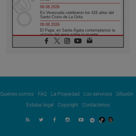
08.08.2026
En Venezuela celebraron los 416 años del
Santo Cristo de La Grita
08.08.2026
El Papa: en Santa Ágata contemplamos la
victoria del amor sobre la muerte
08.08.2026
León XIV visitará el Santuario de la Madre
del Buen Consejo de Genazzano
07.08.2026
Filipinas: el Vicariato Apostólico de Calapán
se convierte en diócesis
07.08.2026
Honduras: Los desplazados invisibles de una
crisis olvidada
Quiénes somos
FAQ
La Propiedad
Los servicios
Difusión
07.08.2026
Bokalic: "En Argentina el Papa León señalará
Estatus legal
Copyright
Contáctenos
el compromiso del cristiano"
07.08.2026
La matanza de niños en Gaza no cesa: 300
muertos en 300 días
07.08.2026
Tagle: La guerra desfigura el mundo, solo la