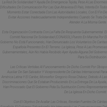
La Red De Solidaridad Y Ayuda De Emergencia Tejida, Pese A Las Enormes
Dificultades De Comunicación Por Las Que Atraviesa El País, Intenta En Todo
Momento Estar Conectada Con Las Autoridades Locales, Con El Fin De
Evitar Acciones Inadecuadamente Independientes Cuando Se Trata De
Atender A La Misma Gente.
Esta Organización Contrasta Con La Falta De Respuesta Gubernamental. El
Comité Nacional De Solidaridad (CONASOL) Puesto En Marcha Por El
Gobierno No Está Funcionando, Han Denunciado Los Voluntarios De Caritas
Española Presentes En El Terreno. La Iglesia, Pese A Las Promesas
Gubernamentales, Aún No Había Recibido Ayer Ayuda Alguna Del Gobierno
Para Su Distribución.
Las Críticas Vertidas Al Funcionamiento De Dicho Comité Por Obispo
Auxiliar De San Salvador Y Vicepresidente De Cáritas Internacional Para
América Latina Y El Caribe, Monseñor Gregorio Rosa Chávez, Debido A Las
Discriminaciones Que Se Estaban Produciendo En La Entrega De La Ayuda,
Han Provocado Que El Gobierno Pida Su Sustitución Como Representante
De La Iglesia En Dicho Comité.
Con El Objetivo De Acallar Las Críticas, Revelan Fuentes De Cáritas
Española, El Gobierno Salvadoreño Ha Intervenido Las Comunicaciones Del