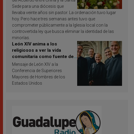
del Acuerdo entre China y la Santa
Sede para una diócesis que
llevaba veinte años sin pastor. La ordenación tuvo lugar
hoy. Pero hace tres semanas antes tuvo que
comprometer públicamente a la Iglesia local con la
controvertida ley que busca eliminar la identidad de las
minorías.
León XIV anima a los
religiosos a ver la vida
comunitaria como fuente de
inspiración y santificación
Mensaje de León XIV a la
Conferencia de Superiores
Mayores de Hombres de los
Estados Unidos