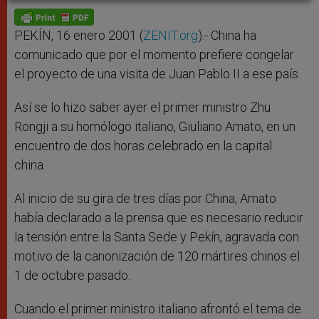
A
n
o
e
p
g
o
r
p
e
k
r
PEKÍN, 16 enero 2001 (
ZENIT.org
).- China ha
comunicado que por el momento prefiere congelar
el proyecto de una visita de Juan Pablo II a ese país.
Así se lo hizo saber ayer el primer ministro Zhu
Rongji a su homólogo italiano, Giuliano Amato, en un
encuentro de dos horas celebrado en la capital
china.
Al inicio de su gira de tres días por China, Amato
había declarado a la prensa que es necesario reducir
la tensión entre la Santa Sede y Pekín, agravada con
motivo de la canonización de 120 mártires chinos el
1 de octubre pasado.
Cuando el primer ministro italiano afrontó el tema de