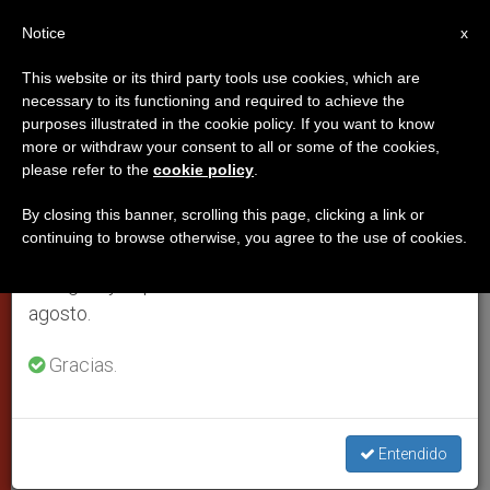
ES
Notice
×
x
Aviso importante
This website or its third party tools use cookies, which are
necessary to its functioning and required to achieve the
Del 27 de julio al 7 de agosto haremos la pausa
purposes illustrated in the cookie policy. If you want to know
China congela un posible viaje de
anual, aprovechando que en el periodo de verano
more or withdraw your consent to all or some of the cookies,
please refer to the
cookie policy
.
se generan menos informaciones y también el
Juan Pablo II
consumo de las mismas disminuye.
By closing this banner, scrolling this page, clicking a link or
continuing to browse otherwise, you agree to the use of cookies.
Retomamos el trabajo ordinario de las ediciones
El primer ministro italiano presentó la
en inglés y español de ZENIT el lunes 10 de
propuesta a su homólogo en Pekín
agosto.
ENERO 16, 2001 00:00
ZENIT STAFF
CIUDAD DEL
Gracias.
VATICANO
W
M
F
T
S
h
e
a
w
h
a
s
c
i
a
t
s
e
t
r
Entendido
Share this Entry
s
e
b
t
e