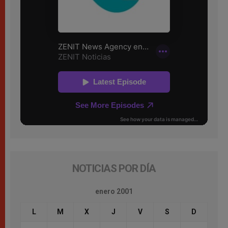
NOTICIAS POR DÍA
enero 2001
L
M
X
J
V
S
D