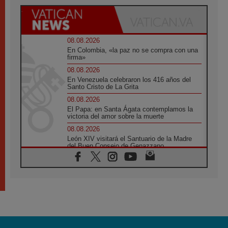
08.08.2026
En Colombia, «la paz no se compra con una
firma»
08.08.2026
En Venezuela celebraron los 416 años del
Santo Cristo de La Grita
08.08.2026
El Papa: en Santa Ágata contemplamos la
victoria del amor sobre la muerte
08.08.2026
León XIV visitará el Santuario de la Madre
del Buen Consejo de Genazzano
07.08.2026
Filipinas: el Vicariato Apostólico de Calapán
se convierte en diócesis
07.08.2026
Honduras: Los desplazados invisibles de una
crisis olvidada
07.08.2026
Bokalic: "En Argentina el Papa León señalará