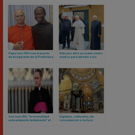
Papa León XIV crea el puesto
Vaticano abre un nuevo centro
de vicegerente de la Prefectura
médico para atender a los
de la Casa Pontificia para un
pobres en plena Plaza de San
agustino africano
Pedro
Con León XIV, “la normalidad
Digitales, culturales, de
está volviendo lentamente” al
conservación e incluso
Vaticano… según el secretario
interactivas: estos son los
privado de Benedicto XVI
proyectos lanzados en ocasión
de los 4 siglos de la Basílica de
San Pedro