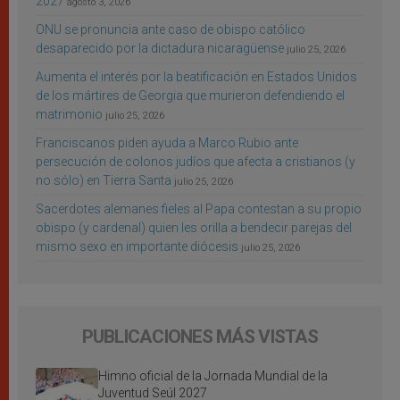
2027
agosto 3, 2026
ONU se pronuncia ante caso de obispo católico
desaparecido por la dictadura nicaragüense
julio 25, 2026
Aumenta el interés por la beatificación en Estados Unidos
de los mártires de Georgia que murieron defendiendo el
matrimonio
julio 25, 2026
Franciscanos piden ayuda a Marco Rubio ante
persecución de colonos judíos que afecta a cristianos (y
no sólo) en Tierra Santa
julio 25, 2026
Sacerdotes alemanes fieles al Papa contestan a su propio
obispo (y cardenal) quien les orilla a bendecir parejas del
mismo sexo en importante diócesis
julio 25, 2026
PUBLICACIONES MÁS VISTAS
Himno oficial de la Jornada Mundial de la
Juventud Seúl 2027