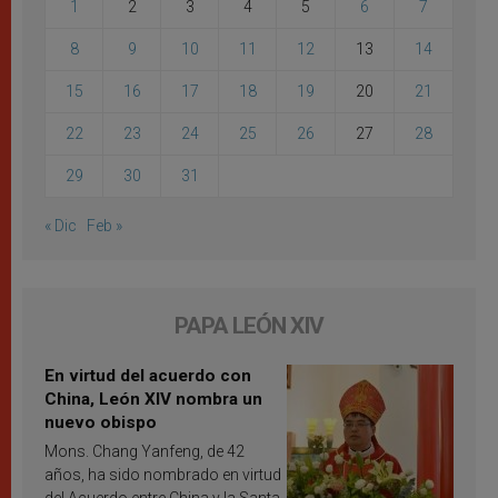
1
2
3
4
5
6
7
8
9
10
11
12
13
14
15
16
17
18
19
20
21
22
23
24
25
26
27
28
29
30
31
« Dic
Feb »
PAPA LEÓN XIV
En virtud del acuerdo con
China, León XIV nombra un
nuevo obispo
Mons. Chang Yanfeng, de 42
años, ha sido nombrado en virtud