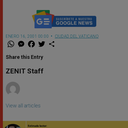
ENERO 16, 2001 00:00
CIUDAD DEL VATICANO
W
M
F
T
S
h
e
a
w
h
a
s
c
i
a
t
s
e
t
r
Share this Entry
s
e
b
t
e
A
n
o
e
p
g
o
r
ZENIT Staff
p
e
k
r
View all articles