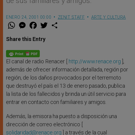
de sus familiares y amigos.
ENERO 24, 2001 00:00
ZENIT STAFF
ARTE Y CULTURA
W
M
F
T
S
h
e
a
w
h
a
s
c
i
a
t
s
e
t
r
Share this Entry
s
e
b
t
e
A
n
o
e
p
g
o
r
p
e
k
r
El canal de radio Renacer [
http://www.renace.org
],
además de ofrecer información detallada, región por
región, de los daños provocados por el terremoto
que destruyó el país el 13 de enero pasado, publica
la lista de los fallecidos y brinda un útil servicio para
entrar en contacto con familiares y amigos.
Además, la emisora ha puesto a disposición una
dirección de correo electrónico [
solidaridad@renace.org
] a través de la cual