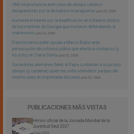
ONU se pronuncia ante caso de obispo católico
desaparecido por la dictadura nicaragüense
julio 25, 2026
Aumenta el interés por la beatificación en Estados Unidos
de los mártires de Georgia que murieron defendiendo el
matrimonio
julio 25, 2026
Franciscanos piden ayuda a Marco Rubio ante
persecución de colonos judíos que afecta a cristianos (y
no sólo) en Tierra Santa
julio 25, 2026
Sacerdotes alemanes fieles al Papa contestan a su propio
obispo (y cardenal) quien les orilla a bendecir parejas del
mismo sexo en importante diócesis
julio 25, 2026
PUBLICACIONES MÁS VISTAS
Himno oficial de la Jornada Mundial de la
Juventud Seúl 2027
3 Ago 2026