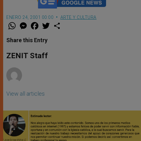
ENERO 24, 2001 00:00
ARTE Y CULTURA
W
M
F
T
S
h
e
a
w
h
a
s
c
i
a
t
s
e
t
r
Share this Entry
s
e
b
t
e
A
n
o
e
p
g
o
r
ZENIT Staff
p
e
k
r
View all articles