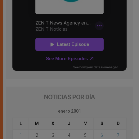
NOTICIAS POR DÍA
enero 2001
L
M
X
J
V
S
D
1
2
3
4
5
6
7