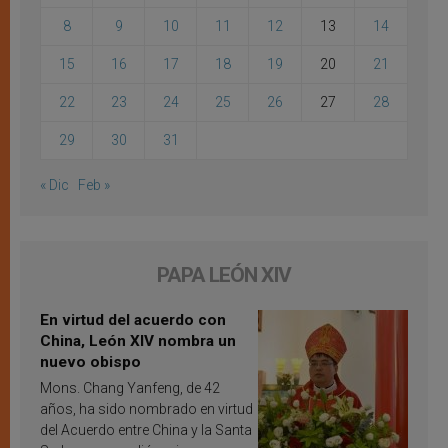
8
9
10
11
12
13
14
15
16
17
18
19
20
21
22
23
24
25
26
27
28
29
30
31
« Dic
Feb »
PAPA LEÓN XIV
En virtud del acuerdo con
China, León XIV nombra un
nuevo obispo
Mons. Chang Yanfeng, de 42
años, ha sido nombrado en virtud
del Acuerdo entre China y la Santa