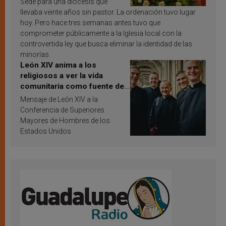
Sede para una diócesis que
llevaba veinte años sin pastor. La ordenación tuvo lugar
hoy. Pero hace tres semanas antes tuvo que
comprometer públicamente a la Iglesia local con la
controvertida ley que busca eliminar la identidad de las
minorías.
León XIV anima a los
religiosos a ver la vida
comunitaria como fuente de
inspiración y santificación
Mensaje de León XIV a la
Conferencia de Superiores
Mayores de Hombres de los
Estados Unidos