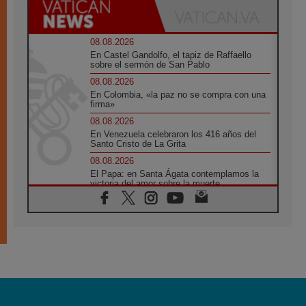
08.08.2026
En Castel Gandolfo, el tapiz de Raffaello
sobre el sermón de San Pablo
08.08.2026
En Colombia, «la paz no se compra con una
firma»
08.08.2026
En Venezuela celebraron los 416 años del
Santo Cristo de La Grita
08.08.2026
El Papa: en Santa Ágata contemplamos la
victoria del amor sobre la muerte
08.08.2026
León XIV visitará el Santuario de la Madre
del Buen Consejo de Genazzano
07.08.2026
Filipinas: el Vicariato Apostólico de Calapán
se convierte en diócesis
07.08.2026
Honduras: Los desplazados invisibles de una
crisis olvidada