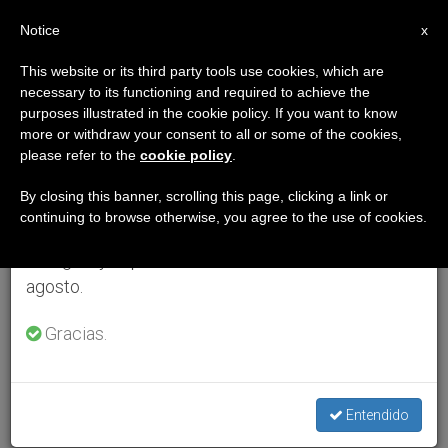
ES
Notice
×
x
Aviso importante
This website or its third party tools use cookies, which are
necessary to its functioning and required to achieve the
Del 27 de julio al 7 de agosto haremos la pausa
purposes illustrated in the cookie policy. If you want to know
anual, aprovechando que en el periodo de verano
more or withdraw your consent to all or some of the cookies,
please refer to the
cookie policy
.
se generan menos informaciones y también el
consumo de las mismas disminuye.
By closing this banner, scrolling this page, clicking a link or
continuing to browse otherwise, you agree to the use of cookies.
Retomamos el trabajo ordinario de las ediciones
en inglés y español de ZENIT el lunes 10 de
agosto.
Gracias.
Entendido