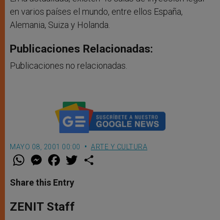
en varios países el mundo, entre ellos España,
Alemania, Suiza y Holanda.
Publicaciones Relacionadas:
Publicaciones no relacionadas.
MAYO 08, 2001 00:00
ARTE Y CULTURA
W
M
F
T
S
h
e
a
w
h
a
s
c
i
a
t
s
e
t
r
Share this Entry
s
e
b
t
e
A
n
o
e
p
g
o
r
ZENIT Staff
p
e
k
r