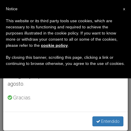
ES
Notice
×
x
Aviso importante
This website or its third party tools use cookies, which are
necessary to its functioning and required to achieve the
Del 27 de julio al 7 de agosto haremos la pausa
purposes illustrated in the cookie policy. If you want to know
anual, aprovechando que en el periodo de verano
more or withdraw your consent to all or some of the cookies,
please refer to the
cookie policy
.
se generan menos informaciones y también el
consumo de las mismas disminuye.
By closing this banner, scrolling this page, clicking a link or
continuing to browse otherwise, you agree to the use of cookies.
Retomamos el trabajo ordinario de las ediciones
en inglés y español de ZENIT el lunes 10 de
agosto.
Gracias.
Entendido