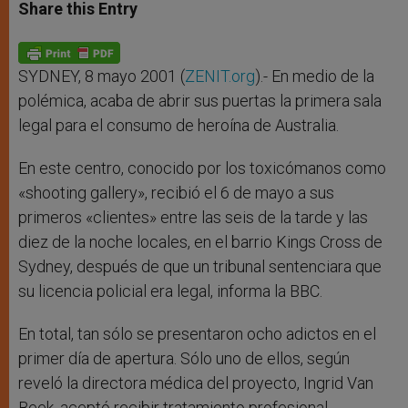
t
s
e
t
r
Share this Entry
s
e
b
t
e
A
n
o
e
p
g
o
r
p
e
k
r
SYDNEY, 8 mayo 2001 (
ZENIT.org
).- En medio de la
polémica, acaba de abrir sus puertas la primera sala
legal para el consumo de heroína de Australia.
En este centro, conocido por los toxicómanos como
«shooting gallery», recibió el 6 de mayo a sus
primeros «clientes» entre las seis de la tarde y las
diez de la noche locales, en el barrio Kings Cross de
Sydney, después de que un tribunal sentenciara que
su licencia policial era legal, informa la BBC.
En total, tan sólo se presentaron ocho adictos en el
primer día de apertura. Sólo uno de ellos, según
reveló la directora médica del proyecto, Ingrid Van
Beek, aceptó recibir tratamiento profesional.