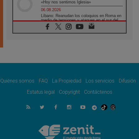
«Hoy nos sentimos Iglesia»
06.08.2026
Líbano: Reanudan los coloquios en Roma en
medio de tensiones y ataques en el sur del
país
06.08.2026
Hiroshima y Nagasaki, 81 años después.
Comienzan "Diez Días Oración por la Paz"
06.08.2026
Pizzaballa en Asís: los cristianos quieren
paz
06.08.2026
Sturla: La visita de León XIV será una buena
noticia para todo el Uruguay
Quiénes somos
FAQ
La Propiedad
Los servicios
Difusión
06.08.2026
Estatus legal
Copyright
Contáctenos
León XIV: La revolución del Evangelio
derriba los muros que separan
06.08.2026
La Iglesia en Ceuta: caridad y esperanza
frente al drama migratorio
06.08.2026
La visita del Papa a Perú será un tiempo de
gracia reconciliación y esperanza