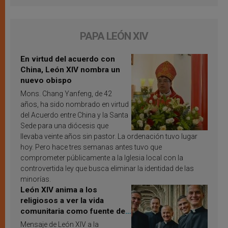
PAPA LEÓN XIV
En virtud del acuerdo con
China, León XIV nombra un
nuevo obispo
Mons. Chang Yanfeng, de 42
años, ha sido nombrado en virtud
del Acuerdo entre China y la Santa
Sede para una diócesis que
llevaba veinte años sin pastor. La ordenación tuvo lugar
hoy. Pero hace tres semanas antes tuvo que
comprometer públicamente a la Iglesia local con la
controvertida ley que busca eliminar la identidad de las
minorías.
León XIV anima a los
religiosos a ver la vida
comunitaria como fuente de
inspiración y santificación
Mensaje de León XIV a la