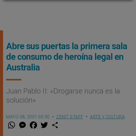
Abre sus puertas la primera sala
de consumo de heroína legal en
Australia
Juan Pablo II: «Drogarse nunca es la
solución»
MAYO 08, 2001 00:00
ZENIT STAFF
ARTE Y CULTURA
W
M
F
T
S
h
e
a
w
h
a
s
c
i
a