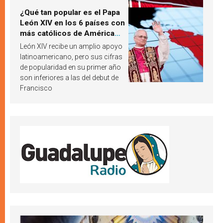
¿Qué tan popular es el Papa
León XIV en los 6 países con
más católicos de América
Latina en 2026? Publican
León XIV recibe un amplio apoyo
resultados de investigación
latinoamericano, pero sus cifras
de popularidad en su primer año
son inferiores a las del debut de
Francisco