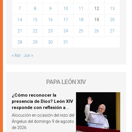
7
8
9
10
11
12
13
14
15
16
17
18
19
20
21
22
23
24
25
26
27
28
29
30
31
« Abr
Jun »
PAPA LEÓN XIV
¿Cómo reconocer la
presencia de Dios? León XIV
responde con reflexión a
partir de un pasaje del
Alocución en ocasión del rezo del
Evangelio
Ángelus del domingo 9 de agosto
de 2026