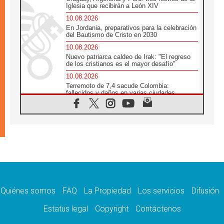
Iglesia que recibirán a León XIV
10.08.2026
En Jordania, preparativos para la celebración
del Bautismo de Cristo en 2030
10.08.2026
Nuevo patriarca caldeo de Irak: "El regreso
de los cristianos es el mayor desafío"
10.08.2026
Terremoto de 7,4 sacude Colombia:
fallecidos y daños en varias ciudades
10.08.2026
Ébola en RD Congo: Alarma de la UNICEF
por 743 casos confirmados entre niños
10.08.2026
Los obispos de Francia invitan a rezar por el
viaje del Papa
10.08.2026
Indonesia: Un dólar para la construcción de
219 iglesias
Quiénes somos
FAQ
La Propiedad
Los servicios
Difusión
10.08.2026
En Cisjordania, los cristianos se sienten
Estatus legal
Copyright
Contáctenos
solos frente a la violencia de los colonos
09.08.2026