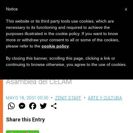
ES
Notice
x
This website or its third party tools use cookies, which are
necessary to its functioning and required to achieve the
purposes illustrated in the cookie policy. If you want to know
Venezuela: Un ministro insulta a
more or withdraw your consent to all or some of the cookies,
please refer to the
cookie policy
.
los obispos y luego se corrige
By closing this banner, scrolling this page, clicking a link or
continuing to browse otherwise, you agree to the use of cookies.
Reacción ante un informe de la XXVIII
Asamblea del CELAM
MAYO 18, 2001 00:00
ZENIT STAFF
ARTE Y CULTURA
W
M
F
T
S
h
e
a
w
h
a
s
c
i
a
t
s
e
t
r
Share this Entry
s
e
b
t
e
A
n
o
e
p
g
o
r