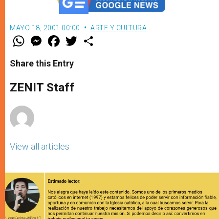
MAYO 18, 2001 00:00
ARTE Y CULTURA
W
M
F
T
S
h
e
a
w
h
a
s
c
i
a
t
s
e
t
r
Share this Entry
s
e
b
t
e
A
n
o
e
p
g
o
r
ZENIT Staff
p
e
k
r
View all articles