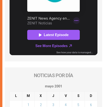
NOTICIAS POR DÍA
mayo 2001
L
M
X
J
V
S
D
1
2
3
4
5
6