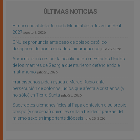
ÚLTIMAS NOTICIAS
Himno oficial de la Jornada Mundial de la Juventud Seúl
2027
agosto 3, 2026
ONU se pronuncia ante caso de obispo católico
desaparecido por la dictadura nicaragüense
julio 25, 2026
Aumenta el interés por la beatificación en Estados Unidos
de los mártires de Georgia que murieron defendiendo el
matrimonio
julio 25, 2026
Franciscanos piden ayuda a Marco Rubio ante
persecución de colonos judíos que afecta a cristianos (y
no sólo) en Tierra Santa
julio 25, 2026
Sacerdotes alemanes fieles al Papa contestan a su propio
obispo (y cardenal) quien les orilla a bendecir parejas del
mismo sexo en importante diócesis
julio 25, 2026