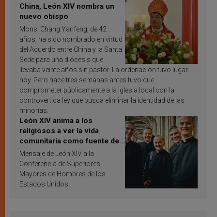
China, León XIV nombra un
nuevo obispo
Mons. Chang Yanfeng, de 42
años, ha sido nombrado en virtud
del Acuerdo entre China y la Santa
Sede para una diócesis que
llevaba veinte años sin pastor. La ordenación tuvo lugar
hoy. Pero hace tres semanas antes tuvo que
comprometer públicamente a la Iglesia local con la
controvertida ley que busca eliminar la identidad de las
minorías.
León XIV anima a los
religiosos a ver la vida
comunitaria como fuente de
inspiración y santificación
Mensaje de León XIV a la
Conferencia de Superiores
Mayores de Hombres de los
Estados Unidos