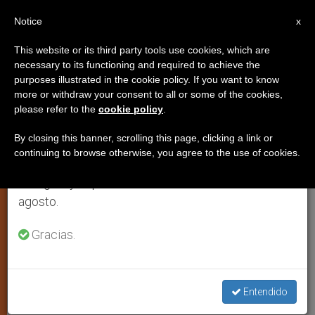
ES
Notice
×
x
Aviso importante
This website or its third party tools use cookies, which are
necessary to its functioning and required to achieve the
Del 27 de julio al 7 de agosto haremos la pausa
purposes illustrated in the cookie policy. If you want to know
Romero Pose: «Poveda se sitúa
anual, aprovechando que en el periodo de verano
more or withdraw your consent to all or some of the cookies,
please refer to the
cookie policy
.
se generan menos informaciones y también el
en las antípodas de la New Age»
consumo de las mismas disminuye.
By closing this banner, scrolling this page, clicking a link or
continuing to browse otherwise, you agree to the use of cookies.
Retomamos el trabajo ordinario de las ediciones
Inaugurada en la Pontificia de
en inglés y español de ZENIT el lunes 10 de
Salamanca la Cátedra dedicada al
agosto.
Beato español
Gracias.
MAYO 24, 2001 00:00
ZENIT STAFF
ARTE Y CULTURA
W
M
F
T
S
h
e
a
w
h
a
s
c
i
a
Entendido
t
s
e
t
r
Share this Entry
s
e
b
t
e