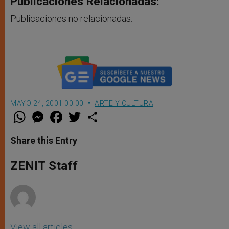
Publicaciones Relacionadas:
Publicaciones no relacionadas.
MAYO 24, 2001 00:00
ARTE Y CULTURA
W
M
F
T
S
h
e
a
w
h
a
s
c
i
a
t
s
e
t
r
Share this Entry
s
e
b
t
e
A
n
o
e
p
g
o
r
ZENIT Staff
p
e
k
r
View all articles