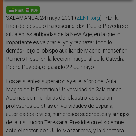
A
n
o
e
p
g
o
r
p
e
k
r
SALAMANCA, 24 mayo 2001 (
ZENIT.org
).- «En la
línea del despojo franciscano, don Pedro Poveda se
sitúa en las antípodas de la New Age, en la que lo
importante es valorar el yo y rechazar todo lo
demás», dijo el obispo auxiliar de Madrid, monseñor
Romero Pose, en la lección inaugural de la Cátedra
Pedro Poveda, el pasado 22 de mayo.
Los asistentes superaron ayer el aforo del Aula
Magna de la Pontificia Universidad de Salamanca.
Además de miembros del claustro, asistieron
profesores de otras universidades de España,
autoridades civiles, numerosos sacerdotes y amigos
de la Institución Teresiana. Presidieron el solemne
acto el rector, don Julio Manzanares, y la directora