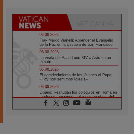
06.08.2026
Fray Marco Vianelli: Aprender el Evangelio
de la Paz en la Escuela de San Francisco
06.08.2026
La visita del Papa León XIV a Asís en un
minuto
06.08.2026
El agradecimiento de los jóvenes al Papa:
«Hoy nos sentimos Iglesia»
06.08.2026
Líbano: Reanudan los coloquios en Roma en
medio de tensiones y ataques en el sur del
país
06.08.2026
Hiroshima y Nagasaki, 81 años después.
Comienzan "Diez Días Oración por la Paz"
06.08.2026
Pizzaballa en Asís: los cristianos quieren