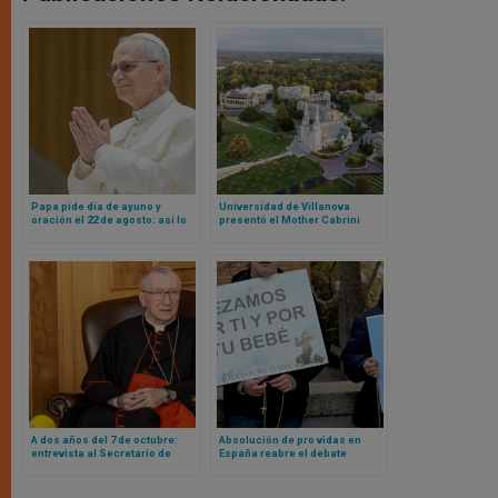
Papa pide día de ayuno y
Universidad de Villanova
oración el 22 de agosto: así lo
presentó el Mother Cabrini
dijo y esta es la razón
Institute para promover la
cooperación global en torno a
los refugiados y los migrantes
A dos años del 7 de octubre:
Absolución de pro vidas en
entrevista al Secretario de
España reabre el debate
Estado Vaticano sobre el
europeo sobre vigilias provida
terrorismo de Hamas y la
y libertades públicas
masacre en Gaza