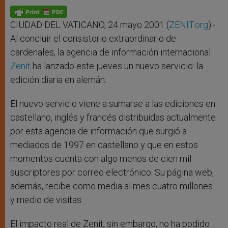
A
n
o
e
p
g
o
r
p
e
k
r
CIUDAD DEL VATICANO, 24 mayo 2001 (
ZENIT.org
).-
Al concluir el consistorio extraordinario de
cardenales, la agencia de información internacional
Zenit
ha lanzado este jueves un nuevo servicio: la
edición diaria en alemán.
El nuevo servicio viene a sumarse a las ediciones en
castellano, inglés y francés distribuidas actualmente
por esta agencia de información que surgió a
mediados de 1997 en castellano y que en estos
momentos cuenta con algo menos de cien mil
suscriptores por correo electrónico. Su página web,
además, recibe como media al mes cuatro millones
y medio de visitas.
El impacto real de Zenit, sin embargo, no ha podido