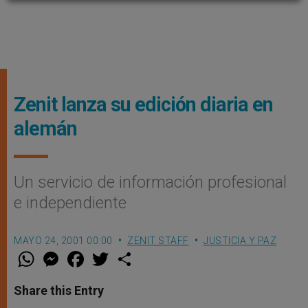
Zenit lanza su edición diaria en
alemán
Un servicio de información profesional
e independiente
MAYO 24, 2001 00:00
ZENIT STAFF
JUSTICIA Y PAZ
W
M
F
T
S
h
e
a
w
h
a
s
c
i
a
t
s
e
t
r
Share this Entry
s
e
b
t
e