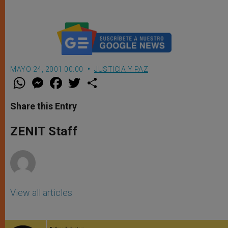
MAYO 24, 2001 00:00
JUSTICIA Y PAZ
W
M
F
T
S
h
e
a
w
h
a
s
c
i
a
t
s
e
t
r
Share this Entry
s
e
b
t
e
A
n
o
e
p
g
o
r
ZENIT Staff
p
e
k
r
View all articles