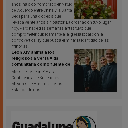
años, ha sido nombrado en virtud
del Acuerdo entre China y la Santa
Sede para una diócesis que
llevaba veinte años sin pastor. La ordenación tuvo lugar
hoy. Pero hace tres semanas antes tuvo que
comprometer públicamente a la Iglesia local con la
controvertida ley que busca eliminar la identidad de las
minorías.
León XIV anima a los
religiosos a ver la vida
comunitaria como fuente de
inspiración y santificación
Mensaje de León XIV a la
Conferencia de Superiores
Mayores de Hombres de los
Estados Unidos