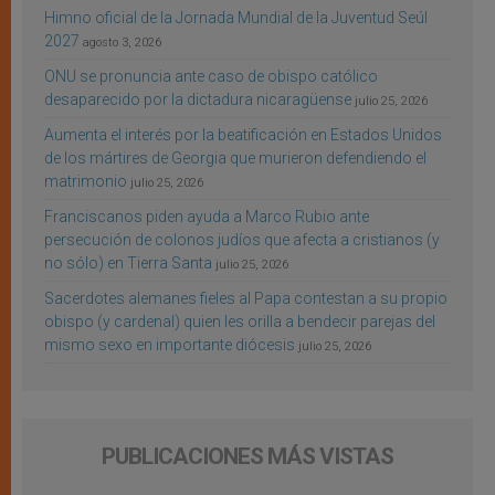
Himno oficial de la Jornada Mundial de la Juventud Seúl
2027
agosto 3, 2026
ONU se pronuncia ante caso de obispo católico
desaparecido por la dictadura nicaragüense
julio 25, 2026
Aumenta el interés por la beatificación en Estados Unidos
de los mártires de Georgia que murieron defendiendo el
matrimonio
julio 25, 2026
Franciscanos piden ayuda a Marco Rubio ante
persecución de colonos judíos que afecta a cristianos (y
no sólo) en Tierra Santa
julio 25, 2026
Sacerdotes alemanes fieles al Papa contestan a su propio
obispo (y cardenal) quien les orilla a bendecir parejas del
mismo sexo en importante diócesis
julio 25, 2026
PUBLICACIONES MÁS VISTAS