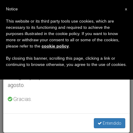
ES
Notice
×
x
Aviso importante
This website or its third party tools use cookies, which are
necessary to its functioning and required to achieve the
Del 27 de julio al 7 de agosto haremos la pausa
purposes illustrated in the cookie policy. If you want to know
anual, aprovechando que en el periodo de verano
more or withdraw your consent to all or some of the cookies,
please refer to the
cookie policy
.
se generan menos informaciones y también el
consumo de las mismas disminuye.
By closing this banner, scrolling this page, clicking a link or
continuing to browse otherwise, you agree to the use of cookies.
Retomamos el trabajo ordinario de las ediciones
en inglés y español de ZENIT el lunes 10 de
agosto.
Gracias.
Entendido