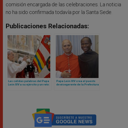
comisión encargada de las celebraciones. La noticia
no ha sido confirmada todavía por la Santa Sede.
Publicaciones Relacionadas:
Las cálidas palabras del Papa
Papa León XIV crea el puesto
León XIV a su ejército y un reto:
de vicegerente de la Prefectura
sean mensaje de unidad para
de la Casa Pontificia para un
toda la Curia Romana
agustino africano