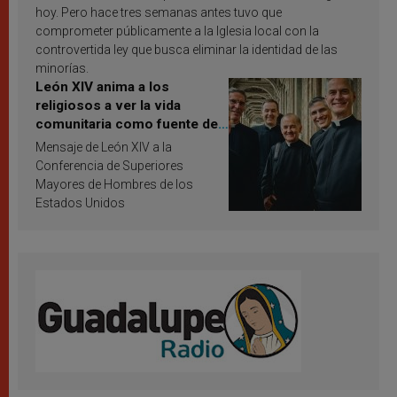
hoy. Pero hace tres semanas antes tuvo que
comprometer públicamente a la Iglesia local con la
controvertida ley que busca eliminar la identidad de las
minorías.
León XIV anima a los
religiosos a ver la vida
comunitaria como fuente de
inspiración y santificación
Mensaje de León XIV a la
Conferencia de Superiores
Mayores de Hombres de los
Estados Unidos