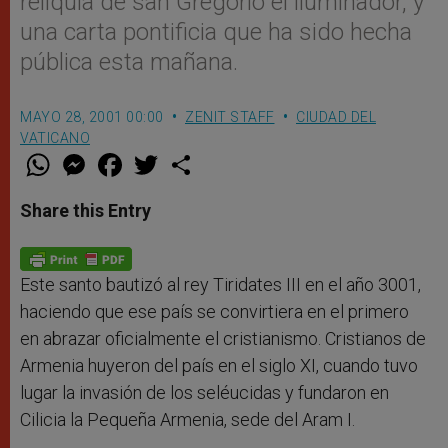
reliquia de san Gregorio el iluminador, y
una carta pontificia que ha sido hecha
pública esta mañana.
MAYO 28, 2001 00:00
ZENIT STAFF
CIUDAD DEL
VATICANO
W
M
F
T
S
h
e
a
w
h
a
s
c
i
a
t
s
e
t
r
Share this Entry
s
e
b
t
e
A
n
o
e
p
g
o
r
p
e
k
r
Este santo bautizó al rey Tiridates III en el año 3001,
haciendo que ese país se convirtiera en el primero
en abrazar oficialmente el cristianismo. Cristianos de
Armenia huyeron del país en el siglo XI, cuando tuvo
lugar la invasión de los seléucidas y fundaron en
Cilicia la Pequeña Armenia, sede del Aram I.