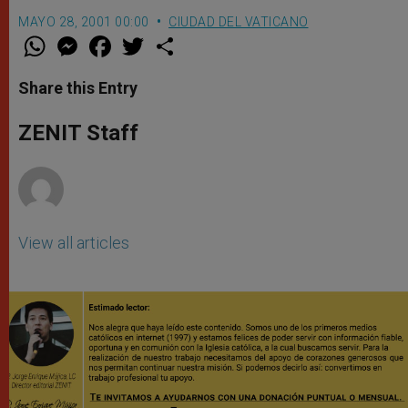
MAYO 28, 2001 00:00
CIUDAD DEL VATICANO
W
M
F
T
S
h
e
a
w
h
a
s
c
i
a
t
s
e
t
r
Share this Entry
s
e
b
t
e
A
n
o
e
p
g
o
r
ZENIT Staff
p
e
k
r
View all articles