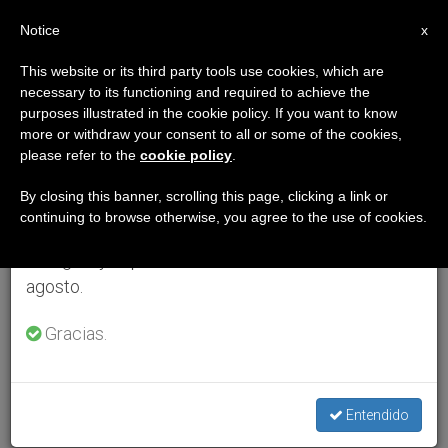
ES
Notice
×
x
Aviso importante
This website or its third party tools use cookies, which are
necessary to its functioning and required to achieve the
Del 27 de julio al 7 de agosto haremos la pausa
purposes illustrated in the cookie policy. If you want to know
anual, aprovechando que en el periodo de verano
more or withdraw your consent to all or some of the cookies,
please refer to the
cookie policy
.
se generan menos informaciones y también el
consumo de las mismas disminuye.
By closing this banner, scrolling this page, clicking a link or
continuing to browse otherwise, you agree to the use of cookies.
Retomamos el trabajo ordinario de las ediciones
en inglés y español de ZENIT el lunes 10 de
agosto.
Gracias.
Entendido