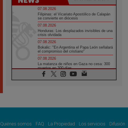
07.08.2026
Filipinas: el Vicariato Apostólico de Calapán
se convierte en diócesis
07.08.2026
Honduras: Los desplazados invisibles de una
crisis olvidada
07.08.2026
Bokalic: "En Argentina el Papa León señalará
el compromiso del cristiano"
07.08.2026
La matanza de niños en Gaza no cesa: 300
muertos en 300 días
07.08.2026
Tagle: La guerra desfigura el mundo, solo la
revelación de Dios lo transfigura
07.08.2026
Presentada la Trienal de Arte de las
Universidades Católicas: «Exercises in
Empathy»
07.08.2026
Fortunatus Nwachukwu: la comunicación
como misión al servicio del Evangelio
Quiénes somos
FAQ
La Propiedad
Los servicios
Difusión