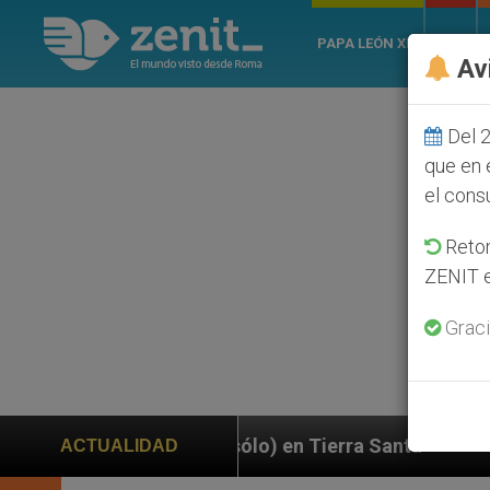
PAPA LEÓN XIV
ROMA
Av
Del 2
que en 
el cons
Retom
ZENIT e
Graci
 no sólo) en Tierra Santa
Sacerdotes alemanes f
ACTUALIDAD