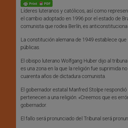
p
g
o
r
p
e
k
Líderes luteranos y católicos, así como represe
r
el cambio adoptado en 1996 por el estado de Bra
comunista que rodea Berlín, es anticonstitucional
La constitución alemana de 1949 establece que l
públicas.
El obispo luterano Wolfgang Huber dijo al tribu
es una zona en la que la religión fue suprimida n
cuarenta años de dictadura comunista.
El gobernador estatal Manfred Stolpe respondió
pertenecen a una religión. «Creemos que es erróne
gobernador.
El fallo será pronunciado del Tribunal será pron