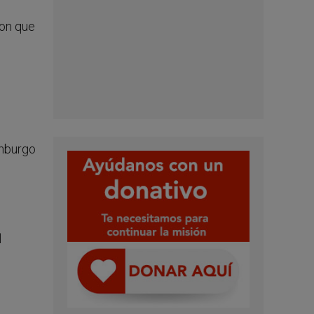
ron que
enburgo
l