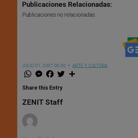
Publicaciones Relacionadas:
Publicaciones no relacionadas.
JULIO 01, 2001 00:00
ARTE Y CULTURA
W
M
F
T
S
h
e
a
w
h
a
s
c
i
a
t
s
e
t
r
Share this Entry
s
e
b
t
e
A
n
o
e
p
g
o
r
ZENIT Staff
p
e
k
r