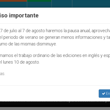
IGLESIA Y MUNDO
DOCUMENTOS
DONATIVOS
iso importante
7 de julio al 7 de agosto haremos la pausa anual, aprovec
el periodo de verano se generan menos informaciones y t
umo de las mismas disminuye.
amos el trabajo ordinario de las ediciones en inglés y es
l lunes 10 de agosto.
as.
En
ieles al Papa contestan a su propio obispo (y cardena