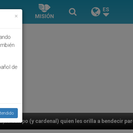
ES
×
MISIÓN
hando
ambién
pañol de
tendido
l) quien les orilla a bendecir parejas del mismo sexo 