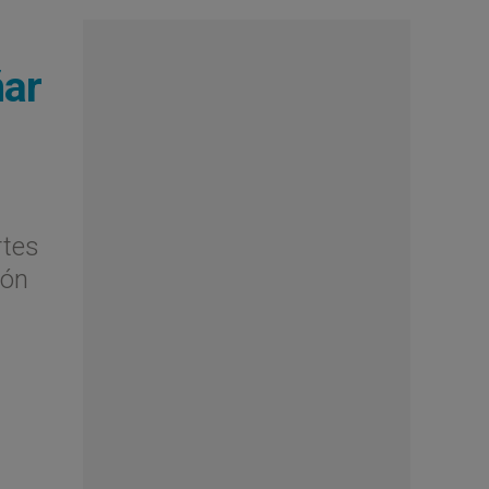
ñar
rtes
ión