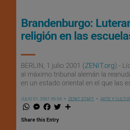
Brandenburgo: Luteran
religión en las escuela
BERLIN, 1 julio 2001 (
ZENIT.org
).- L
al máximo tribunal alemán la reanuda
en un estado oriental en el que las 
JULIO 01, 2001 00:00
ZENIT STAFF
ARTE Y CULTU
W
M
F
T
S
h
e
a
w
h
a
s
c
i
a
t
s
e
t
r
Share this Entry
s
e
b
t
e
A
n
o
e