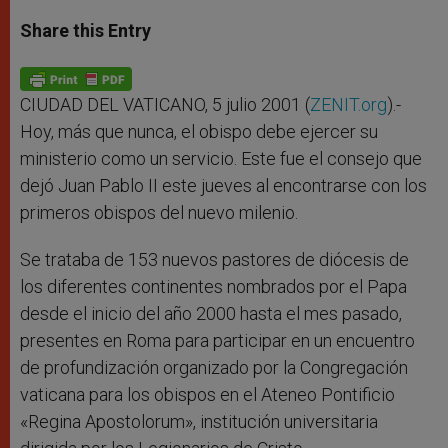
a
s
c
i
a
t
s
e
t
r
Share this Entry
s
e
b
t
e
A
n
o
e
p
g
o
r
p
e
k
r
CIUDAD DEL VATICANO, 5 julio 2001 (
ZENIT.org
).-
Hoy, más que nunca, el obispo debe ejercer su
ministerio como un servicio. Este fue el consejo que
dejó Juan Pablo II este jueves al encontrarse con los
primeros obispos del nuevo milenio.
Se trataba de 153 nuevos pastores de diócesis de
los diferentes continentes nombrados por el Papa
desde el inicio del año 2000 hasta el mes pasado,
presentes en Roma para participar en un encuentro
de profundización organizado por la Congregación
vaticana para los obispos en el Ateneo Pontificio
«Regina Apostolorum», institución universitaria