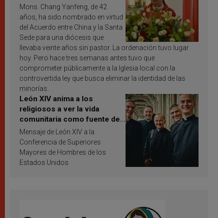
Mons. Chang Yanfeng, de 42
años, ha sido nombrado en virtud
del Acuerdo entre China y la Santa
Sede para una diócesis que
llevaba veinte años sin pastor. La ordenación tuvo lugar
hoy. Pero hace tres semanas antes tuvo que
comprometer públicamente a la Iglesia local con la
controvertida ley que busca eliminar la identidad de las
minorías.
León XIV anima a los
religiosos a ver la vida
comunitaria como fuente de
inspiración y santificación
Mensaje de León XIV a la
Conferencia de Superiores
Mayores de Hombres de los
Estados Unidos