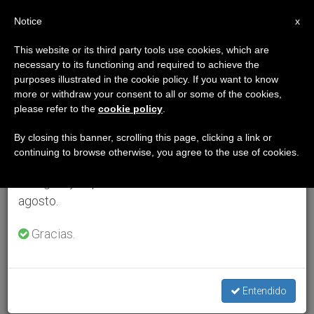
ES
Notice
×
x
Aviso importante
This website or its third party tools use cookies, which are
necessary to its functioning and required to achieve the
Del 27 de julio al 7 de agosto haremos la pausa
purposes illustrated in the cookie policy. If you want to know
anual, aprovechando que en el periodo de verano
more or withdraw your consent to all or some of the cookies,
please refer to the
cookie policy
.
se generan menos informaciones y también el
consumo de las mismas disminuye.
By closing this banner, scrolling this page, clicking a link or
continuing to browse otherwise, you agree to the use of cookies.
Retomamos el trabajo ordinario de las ediciones
en inglés y español de ZENIT el lunes 10 de
agosto.
Gracias.
Entendido