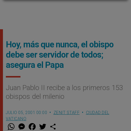
Hoy, más que nunca, el obispo
debe ser servidor de todos;
asegura el Papa
Juan Pablo II recibe a los primeros 153
obispos del milenio
JULIO 05, 2001 00:00
ZENIT STAFF
CIUDAD DEL
VATICANO
W
M
F
T
S
h
e
a
w
h