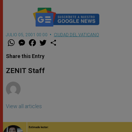
JULIO 05, 2001 00:00
CIUDAD DEL VATICANO
W
M
F
T
S
h
e
a
w
h
a
s
c
i
a
t
s
e
t
r
Share this Entry
s
e
b
t
e
A
n
o
e
p
g
o
r
ZENIT Staff
p
e
k
r
View all articles