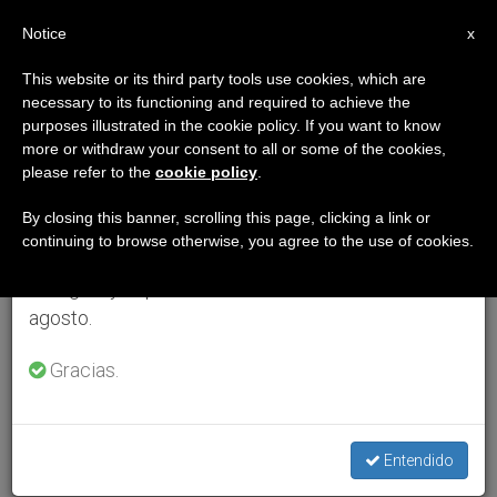
ES
Notice
×
x
Aviso importante
This website or its third party tools use cookies, which are
necessary to its functioning and required to achieve the
Del 27 de julio al 7 de agosto haremos la pausa
purposes illustrated in the cookie policy. If you want to know
anual, aprovechando que en el periodo de verano
more or withdraw your consent to all or some of the cookies,
please refer to the
cookie policy
.
se generan menos informaciones y también el
consumo de las mismas disminuye.
By closing this banner, scrolling this page, clicking a link or
continuing to browse otherwise, you agree to the use of cookies.
Retomamos el trabajo ordinario de las ediciones
en inglés y español de ZENIT el lunes 10 de
agosto.
Gracias.
Entendido