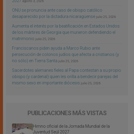
2027
agosto 3, 2026
ONU se pronuncia ante caso de obispo católico
desaparecido por la dictadura nicaragüense
julio 25, 2026
Aumenta el interés por la beatificación en Estados Unidos
de los mártires de Georgia que murieron defendiendo el
matrimonio
julio 25, 2026
Franciscanos piden ayuda a Marco Rubio ante
persecución de colonos judíos que afecta a cristianos (y
no sólo) en Tierra Santa
julio 25, 2026
Sacerdotes alemanes fieles al Papa contestan a su propio
obispo (y cardenal) quien les orilla a bendecir parejas del
mismo sexo en importante diócesis
julio 25, 2026
PUBLICACIONES MÁS VISTAS
Himno oficial de la Jornada Mundial de la
Juventud Seúl 2027