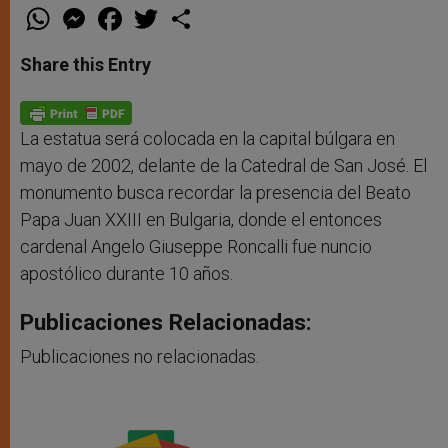
W
M
F
T
S
h
e
a
w
h
a
s
c
i
a
t
s
e
t
r
Share this Entry
s
e
b
t
e
A
n
o
e
p
g
o
r
p
e
k
r
La estatua será colocada en la capital búlgara en
mayo de 2002, delante de la Catedral de San José. El
monumento busca recordar la presencia del Beato
Papa Juan XXIII en Bulgaria, donde el entonces
cardenal Angelo Giuseppe Roncalli fue nuncio
apostólico durante 10 años.
Publicaciones Relacionadas:
Publicaciones no relacionadas.