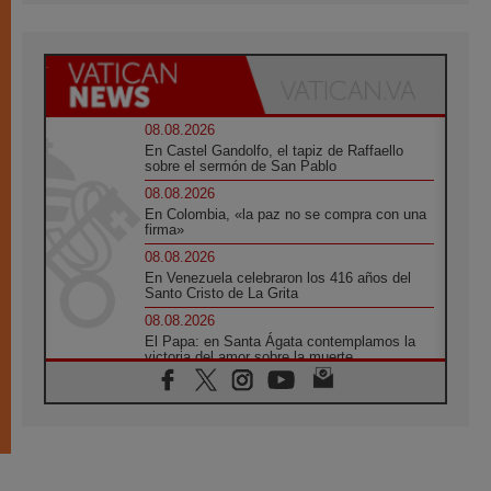
08.08.2026
En Castel Gandolfo, el tapiz de Raffaello
sobre el sermón de San Pablo
08.08.2026
En Colombia, «la paz no se compra con una
firma»
08.08.2026
En Venezuela celebraron los 416 años del
Santo Cristo de La Grita
08.08.2026
El Papa: en Santa Ágata contemplamos la
victoria del amor sobre la muerte
08.08.2026
León XIV visitará el Santuario de la Madre
del Buen Consejo de Genazzano
07.08.2026
Filipinas: el Vicariato Apostólico de Calapán
se convierte en diócesis