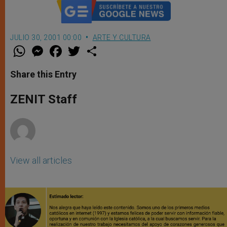
JULIO 30, 2001 00:00
ARTE Y CULTURA
W
M
F
T
S
h
e
a
w
h
a
s
c
i
a
t
s
e
t
r
Share this Entry
s
e
b
t
e
A
n
o
e
p
g
o
r
ZENIT Staff
p
e
k
r
View all articles