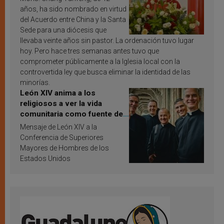
años, ha sido nombrado en virtud
del Acuerdo entre China y la Santa
Sede para una diócesis que
llevaba veinte años sin pastor. La ordenación tuvo lugar
hoy. Pero hace tres semanas antes tuvo que
comprometer públicamente a la Iglesia local con la
controvertida ley que busca eliminar la identidad de las
minorías.
León XIV anima a los
religiosos a ver la vida
comunitaria como fuente de
inspiración y santificación
Mensaje de León XIV a la
Conferencia de Superiores
Mayores de Hombres de los
Estados Unidos