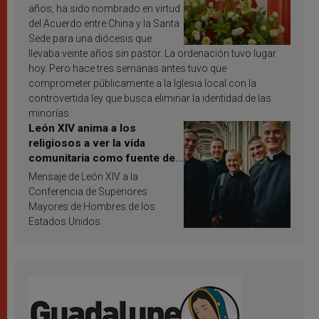
años, ha sido nombrado en virtud
del Acuerdo entre China y la Santa
Sede para una diócesis que
llevaba veinte años sin pastor. La ordenación tuvo lugar
hoy. Pero hace tres semanas antes tuvo que
comprometer públicamente a la Iglesia local con la
controvertida ley que busca eliminar la identidad de las
minorías.
León XIV anima a los
religiosos a ver la vida
comunitaria como fuente de
inspiración y santificación
Mensaje de León XIV a la
Conferencia de Superiores
Mayores de Hombres de los
Estados Unidos