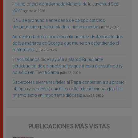
Himno oficial de la Jornada Mundial de la Juventud Seúl
2027
agosto 3, 2026
ONU se pronuncia ante caso de obispo católico
desaparecido por la dictadura nicaragüense
julio 25, 2026
Aumenta el interés por la beatificación en Estados Unidos
de los mártires de Georgia que murieron defendiendo el
matrimonio
julio 25, 2026
Franciscanos piden ayuda a Marco Rubio ante
persecución de colonos judíos que afecta a cristianos (y
no sólo) en Tierra Santa
julio 25, 2026
Sacerdotes alemanes fieles al Papa contestan a su propio
obispo (y cardenal) quien les orilla a bendecir parejas del
mismo sexo en importante diócesis
julio 25, 2026
PUBLICACIONES MÁS VISTAS