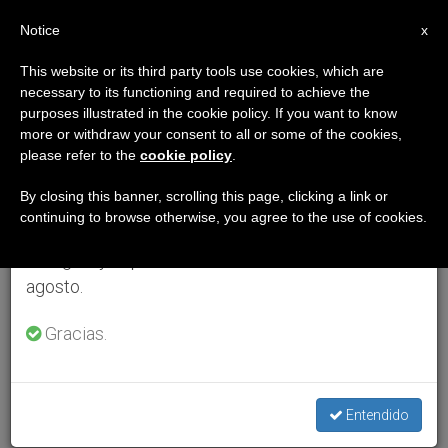
ES
Notice
×
x
Aviso importante
This website or its third party tools use cookies, which are
necessary to its functioning and required to achieve the
Del 27 de julio al 7 de agosto haremos la pausa
purposes illustrated in the cookie policy. If you want to know
anual, aprovechando que en el periodo de verano
more or withdraw your consent to all or some of the cookies,
please refer to the
cookie policy
.
se generan menos informaciones y también el
consumo de las mismas disminuye.
By closing this banner, scrolling this page, clicking a link or
continuing to browse otherwise, you agree to the use of cookies.
Retomamos el trabajo ordinario de las ediciones
en inglés y español de ZENIT el lunes 10 de
agosto.
Gracias.
Entendido