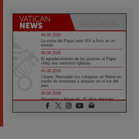
06.08.2026
La visita del Papa León XIV a Asís en un
minuto
06.08.2026
El agradecimiento de los jóvenes al Papa:
«Hoy nos sentimos Iglesia»
06.08.2026
Líbano: Reanudan los coloquios en Roma en
medio de tensiones y ataques en el sur del
país
06.08.2026
Hiroshima y Nagasaki, 81 años después.
Comienzan "Diez Días Oración por la Paz"
06.08.2026
Pizzaballa en Asís: los cristianos quieren
paz
06.08.2026
Sturla: La visita de León XIV será una buena