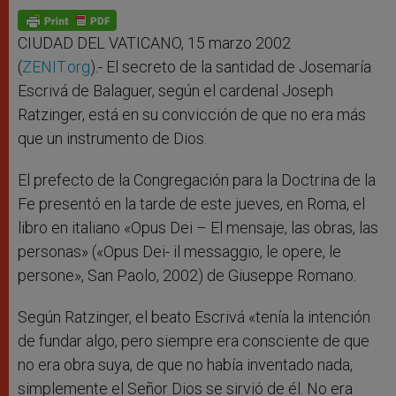
A
n
o
e
p
g
o
r
p
e
k
r
CIUDAD DEL VATICANO, 15 marzo 2002
(
ZENIT.org
).- El secreto de la santidad de Josemaría
Escrivá de Balaguer, según el cardenal Joseph
Ratzinger, está en su convicción de que no era más
que un instrumento de Dios.
El prefecto de la Congregación para la Doctrina de la
Fe presentó en la tarde de este jueves, en Roma, el
libro en italiano «Opus Dei – El mensaje, las obras, las
personas» («Opus Dei- il messaggio, le opere, le
persone», San Paolo, 2002) de Giuseppe Romano.
Según Ratzinger, el beato Escrivá «tenía la intención
de fundar algo, pero siempre era consciente de que
no era obra suya, de que no había inventado nada,
simplemente el Señor Dios se sirvió de él. No era