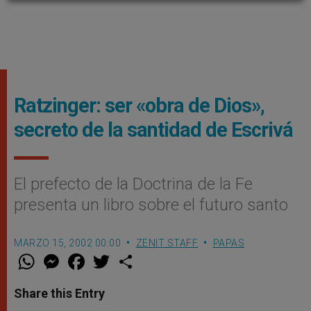
Ratzinger: ser «obra de Dios»,
secreto de la santidad de Escrivá
El prefecto de la Doctrina de la Fe
presenta un libro sobre el futuro santo
MARZO 15, 2002 00:00
ZENIT STAFF
PAPAS
W
M
F
T
S
h
e
a
w
h
a
s
c
i
a
t
s
e
t
r
Share this Entry
s
e
b
t
e