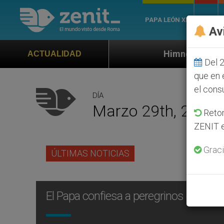
PAPA LEÓN XIV
ROMA
Av
Himno oficial de la Jornada Mund
ACTUALIDAD
Del 2
que en 
el cons
DÍA
Marzo 29th, 2002
Retom
ZENIT e
Graci
ÚLTIMAS NOTICIAS
El Papa confiesa a peregrinos en la Ba