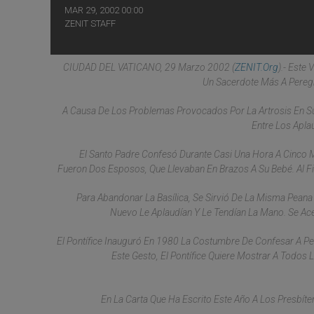
MAR 29, 2002 00:00
ZENIT STAFF
CIUDAD DEL VATICANO, 29 Marzo 2002 (
ZENIT.org
).- Este
Un Sacerdote Más A Peregr
A Causa De Los Problemas Provocados Por La Artrosis En Su 
Entre Los Apla
El Santo Padre Confesó Durante Casi Una Hora A Cinco 
Fueron Dos Esposos, Que Llevaban En Brazos A Su Bebé. Al Fi
Para Abandonar La Basílica, Se Sirvió De La Misma Peana
Nuevo Le Aplaudían Y Le Tendían La Mano. Se Ac
El Pontífice Inauguró En 1980 La Costumbre De Confesar A P
Este Gesto, El Pontífice Quiere Mostrar A Todos 
En La Carta Que Ha Escrito Este Año A Los Presbí