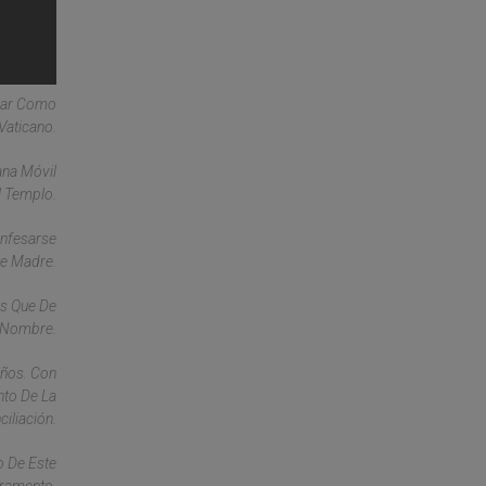
esar Como
Vaticano.
ana Móvil
l Templo.
onfesarse
te Madre.
es Que De
u Nombre.
Años. Con
nto De La
iliación.
o De Este