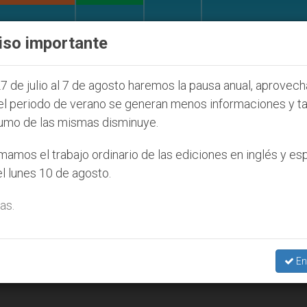
IGLESIA Y MUNDO
DOCUMENTOS
DONATIVOS
iso importante
ial de la Juventud Seúl 2027
ONU se pronuncia 
7 de julio al 7 de agosto haremos la pausa anual, aprovec
el periodo de verano se generan menos informaciones y t
umo de las mismas disminuye.
amos el trabajo ordinario de las ediciones en inglés y es
l lunes 10 de agosto.
as.
En
sílica de San Pedro del Vaticano