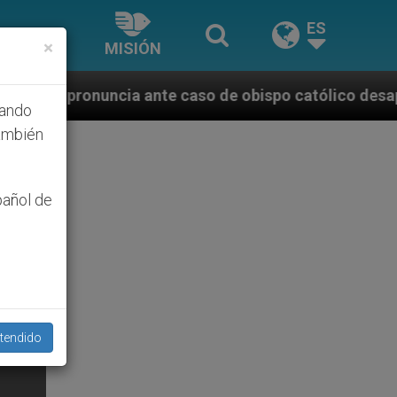
ES
×
MISIÓN
ante caso de obispo católico desaparecido por la di
hando
ambién
pañol de
tendido