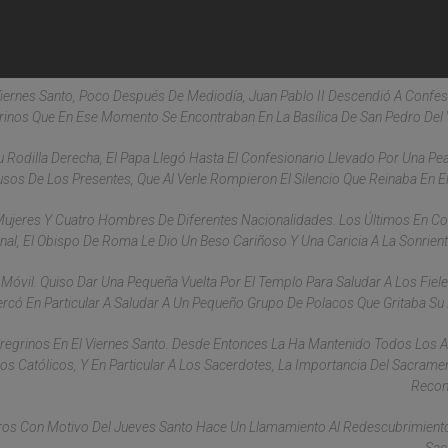
 Viernes Santo, Poco Después De Mediodía, Juan Pablo II Descendió A Conf
inos Que En Ese Momento Se Encontraban En La Basílica De San Pedro Del 
Rodilla Derecha, El Papa Llegó Hasta El Confesionario Llevado Por Una Pe
usos De Los Presentes, Que Al Verle Rompieron El Silencio Que Reinaba En E
Mujeres Y Cuatro Hombres De Diferentes Nacionalidades. Los Últimos En C
nal, El Obispo De Roma Le Dio Un Beso Cariñoso Y Una Caricia A La Sonrien
 Móvil. Quiso Dar Una Pequeña Vuelta Por El Templo Para Saludar A Los Fiel
ercó En Particular A Saludar A Un Pequeño Grupo De Polacos Que Gritaba S
eregrinos En El Viernes Santo. Desde Entonces La Ha Mantenido Todos Los 
Los Católicos, Y En Particular A Los Sacerdotes, La Importancia Del Sacrame
Reconc
teros Con Motivo Del Jueves Santo Hace Un Llamamiento Al Redescubrimient