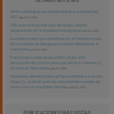
ÚLTIMAS NOTICIAS
Himno oficial de la Jornada Mundial de la Juventud Seúl
2027
agosto 3, 2026
ONU se pronuncia ante caso de obispo católico
desaparecido por la dictadura nicaragüense
julio 25, 2026
Aumenta el interés por la beatificación en Estados Unidos
de los mártires de Georgia que murieron defendiendo el
matrimonio
julio 25, 2026
Franciscanos piden ayuda a Marco Rubio ante
persecución de colonos judíos que afecta a cristianos (y
no sólo) en Tierra Santa
julio 25, 2026
Sacerdotes alemanes fieles al Papa contestan a su propio
obispo (y cardenal) quien les orilla a bendecir parejas del
mismo sexo en importante diócesis
julio 25, 2026
PUBLICACIONES MÁS VISTAS