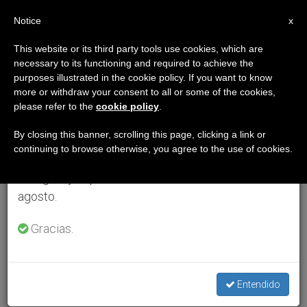
ES
Notice
×
x
Aviso importante
This website or its third party tools use cookies, which are
necessary to its functioning and required to achieve the
Del 27 de julio al 7 de agosto haremos la pausa
purposes illustrated in the cookie policy. If you want to know
anual, aprovechando que en el periodo de verano
more or withdraw your consent to all or some of the cookies,
please refer to the
cookie policy
.
se generan menos informaciones y también el
consumo de las mismas disminuye.
By closing this banner, scrolling this page, clicking a link or
continuing to browse otherwise, you agree to the use of cookies.
Retomamos el trabajo ordinario de las ediciones
en inglés y español de ZENIT el lunes 10 de
agosto.
Gracias.
Entendido