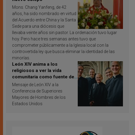
Mons. Chang Yanfeng, de 42
años, ha sido nombrado en virtud
del Acuerdo entre China y la Santa
Sede para una diócesis que
llevaba veinte años sin pastor. La ordenación tuvo lugar
hoy. Pero hace tres semanas antes tuvo que
comprometer públicamente a la Iglesia local con la
controvertida ley que busca eliminar la identidad de las
minorías.
León XIV anima a los
religiosos a ver la vida
comunitaria como fuente de
inspiración y santificación
Mensaje de León XIV a la
Conferencia de Superiores
Mayores de Hombres de los
Estados Unidos