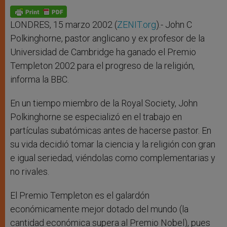
A
n
o
e
p
g
o
r
p
e
k
r
LONDRES, 15 marzo 2002 (
ZENIT.org
).- John C
Polkinghorne, pastor anglicano y ex profesor de la
Universidad de Cambridge ha ganado el Premio
Templeton 2002 para el progreso de la religión,
informa la BBC.
En un tiempo miembro de la Royal Society, John
Polkinghorne se especializó en el trabajo en
partículas subatómicas antes de hacerse pastor. En
su vida decidió tomar la ciencia y la religión con gran
e igual seriedad, viéndolas como complementarias y
no rivales.
El Premio Templeton es el galardón
económicamente mejor dotado del mundo (la
cantidad económica supera al Premio Nobel), pues