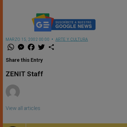
MARZO 15, 2002 00:00
ARTE Y CULTURA
W
M
F
T
S
h
e
a
w
h
a
s
c
i
a
t
s
e
t
r
Share this Entry
s
e
b
t
e
A
n
o
e
p
g
o
r
ZENIT Staff
p
e
k
r
View all articles