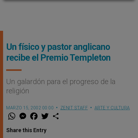
Un físico y pastor anglicano
recibe el Premio Templeton
Un galardón para el progreso de la
religión
MARZO 15, 2002 00:00
ZENIT STAFF
ARTE Y CULTURA
W
M
F
T
S
h
e
a
w
h
a
s
c
i
a
t
s
e
t
r
Share this Entry
s
e
b
t
e