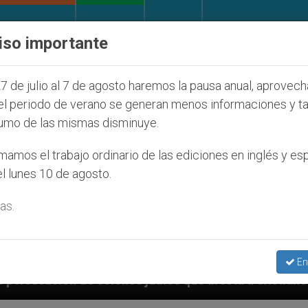
IGLESIA Y MUNDO
DOCUMENTOS
DONATIVOS
iso importante
7 de julio al 7 de agosto haremos la pausa anual, aprovec
el periodo de verano se generan menos informaciones y t
umo de las mismas disminuye.
amos el trabajo ordinario de las ediciones en inglés y es
l lunes 10 de agosto.
as.
En
judíos que afecta a cristianos (y no sólo) en Tierra 