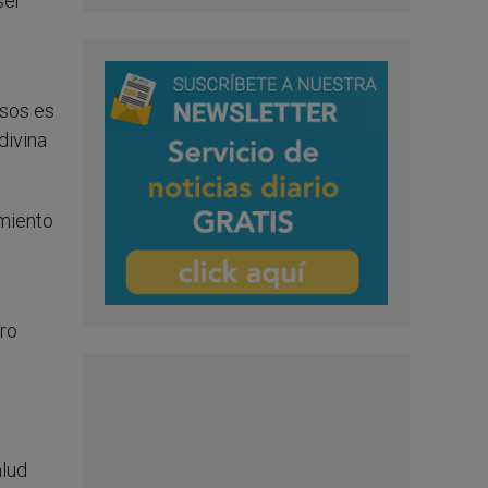
ser
asos es
divina
amiento
ero
alud