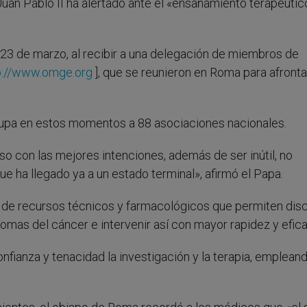
 Juan Pablo II ha alertado ante el «ensañamiento terapéutic
, 23 de marzo, al recibir a una delegación de miembros de
p://www.omge.org
], que se reunieron en Roma para afronta
grupa en estos momentos a 88 asociaciones nacionales.
o con las mejores intenciones, además de ser inútil, no
ue ha llegado ya a un estado terminal», afirmó el Papa.
ad de recursos técnicos y farmacológicos que permiten disc
ntomas del cáncer e intervenir así con mayor rapidez y efica
onfianza y tenacidad la investigación y la terapia, emplean