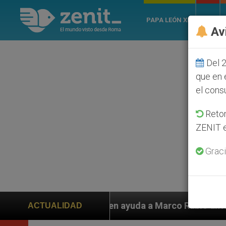
PAPA LEÓN XIV
ROMA
Av
Del 2
que en 
el cons
Retom
ZENIT e
Graci
piden ayuda a Marco Rubio ante persecución de colonos 
ACTUALIDAD