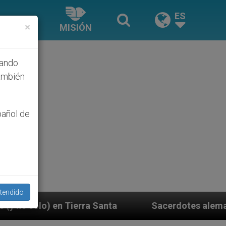
ES
×
MISIÓN
hando
ambién
pañol de
tendido
Santa
Sacerdotes alemanes fieles al Papa conte