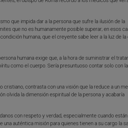
acientes, el obispo de Roma recordó a los médicos que «el 
smo que impida dar a la persona que sufre la ilusión de la
mites que no es humanamente posible superar; en esos c
ondición humana, que el creyente sabe leer a la luz de la 
persona humana exige que, a la hora de suministrar el trat
íritu como el cuerpo. Sería presuntuoso contar solo con la
o cristiano, contrasta con una visión que la reduce a un m
ión olvida la dimensión espiritual de la persona y acabaría
udadanos con respeto y verdad, especialmente cuando están
e una auténtica misión para quienes tienen a su cargo la s