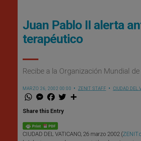
Juan Pablo II alerta a
terapéutico
Recibe a la Organización Mundial de
MARZO 26, 2002 00:00
ZENIT STAFF
CIUDAD DEL 
W
M
F
T
S
h
e
a
w
h
a
s
c
i
a
t
s
e
t
r
Share this Entry
s
e
b
t
e
A
n
o
e
p
g
o
r
p
e
k
CIUDAD DEL VATICANO, 26 marzo 2002 (
ZENIT.
r