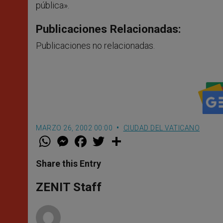
pública».
Publicaciones Relacionadas:
Publicaciones no relacionadas.
MARZO 26, 2002 00:00
CIUDAD DEL VATICANO
W
M
F
T
S
h
e
a
w
h
a
s
c
i
a
t
s
e
t
r
Share this Entry
s
e
b
t
e
A
n
o
e
p
g
o
r
ZENIT Staff
p
e
k
r