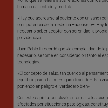
Por lo que se refiere a sus relaciones con los p
humano es limitado y mortal».
«Hay que acercarse al paciente con un sano reali
omnipotencia de la medicina –aconsejó–. Hay lí
necesario saber aceptar con serenidad la propia c
providencia».
Juan Pablo II recordó que «la complejidad de la 
necesario, se tome en consideración tanto el esp
tecnología».
«El concepto de salud, tan querido al pensamient
equilibrio psico-físico –siguió diciendo–. Esa vis
poniendo en peligro el verdadero bien».
Con este espíritu, concluyó, «informar a los ci
afectados por situaciones patológicas, constituy