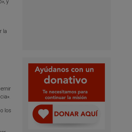
o», y
r la
ernir
cia».
do los