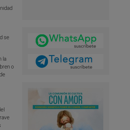
unidad
ad se
 la
ubren o
 de
del
grave
s