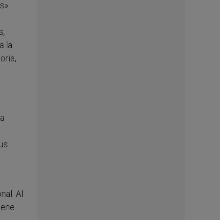
es»
s,
a la
oria,
da
us
nal. Al
iene