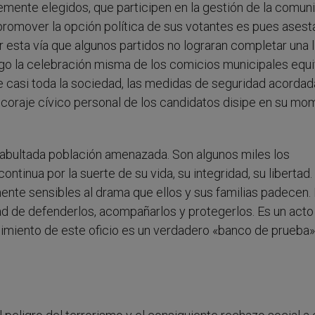
remente elegidos, que participen en la gestión de la comun
 promover la opción política de sus votantes es pues asest
esta vía que algunos partidos no lograran completar una l
go la celebración misma de los comicios municipales equi
 casi toda la sociedad, las medidas de seguridad acordad
l coraje cívico personal de los candidatos disipe en su m
a abultada población amenazada. Son algunos miles los
ntinua por la suerte de su vida, su integridad, su libertad
nte sensibles al drama que ellos y sus familias padecen
ad de defenderlos, acompañarlos y protegerlos. Es un acto
mplimiento de este oficio es un verdadero «banco de prueba»