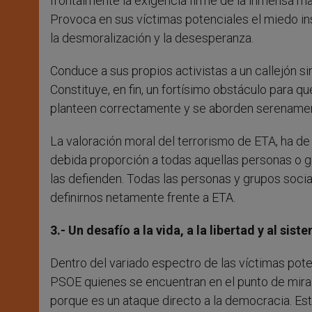
frontalmente la exigencia firme de la inmensa m
Provoca en sus víctimas potenciales el miedo in
la desmoralización y la desesperanza.
Conduce a sus propios activistas a un callejón s
Constituye, en fin, un fortísimo obstáculo para 
planteen correctamente y se aborden serename
La valoración moral del terrorismo de ETA, ha de
debida proporción a todas aquellas personas o g
las defienden. Todas las personas y grupos socia
definirnos netamente frente a ETA.
3.- Un desafío a la vida, a la libertad y al si
Dentro del variado espectro de las víctimas pot
PSOE quienes se encuentran en el punto de mira
porque es un ataque directo a la democracia. Est