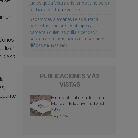
él se
judíos que afecta a cristianos (y no sólo)
en Tierra Santa
julio 25, 2026
rimer
Sacerdotes alemanes fieles al Papa
contestan a su propio obispo (y
cardenal) quien les orilla a bendecir
parejas del mismo sexo en importante
ndonos
diócesis
julio 25, 2026
tilizar
ún caso
PUBLICACIONES MÁS
la
VISTAS
es,
cupante
Himno oficial de la Jornada
Mundial de la Juventud Seúl
2027
3 Ago 2026