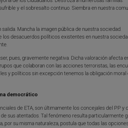
ayoría de los ciudadanos. Destroza a numerosas familias.
sufrible y el sobresalto continuo. Siembra en nuestra com
in salida. Mancha la imagen pública de nuestra sociedad.
que los desacuerdos políticos existentes en nuestra socied
nte.
 ser, pues, gravemente negativa. Dicha valoración afecta en
rupos que colaboran con las acciones terroristas, las enc
les y políticos sin excepción tenemos la obligación moral
stema democrático
enciales de ETA, son últimamente los concejales del PP y 
 de sus atentados. Tal fenómeno resulta particularmente 
a, por su misma naturaleza, postula que todas las opcione