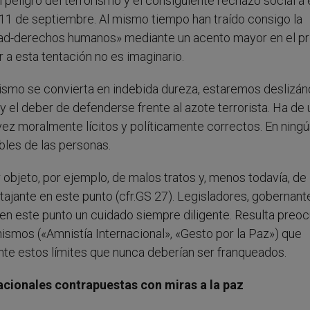
del peligro del terrorismo y el consiguiente rechazo social a 
 11 de septiembre. Al mismo tiempo han traído consigo la
ad-derechos humanos» mediante un acento mayor en el p
a esta tentación no es imaginario.
orismo se convierta en indebida dureza, estaremos deslizá
 el deber de defenderse frente al azote terrorista. Ha de u
vez moralmente lícitos y políticamente correctos. En ning
bles de las personas.
bjeto, por ejemplo, de malos tratos y, menos todavía, de 
es tajante en este punto (cfr.GS 27). Legisladores, gobernant
en este punto un cuidado siempre diligente. Resulta preo
smos («Amnistía Internacional», «Gesto por la Paz») que
e estos límites que nunca deberían ser franqueados.
nacionales contrapuestas con miras a la paz