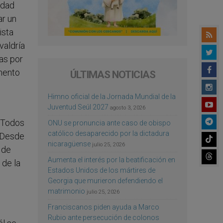
idad
ar un
ista
valdría
as por
omento
ÚLTIMAS NOTICIAS
Himno oficial de la Jornada Mundial de la
Juventud Seúl 2027
agosto 3, 2026
. Todos
ONU se pronuncia ante caso de obispo
católico desaparecido por la dictadura
. Desde
nicaragüense
julio 25, 2026
 de
Aumenta el interés por la beatificación en
 de la
Estados Unidos de los mártires de
Georgia que murieron defendiendo el
matrimonio
julio 25, 2026
Franciscanos piden ayuda a Marco
Rubio ante persecución de colonos