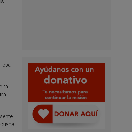
ís
presa
ita.
tra
sente.
ecuada