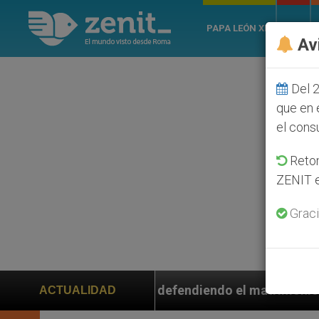
PAPA LEÓN XIV
ROMA
Av
Del 2
que en 
el cons
Retom
ZENIT e
Graci
rieron defendiendo el matrimonio
Franciscanos 
ACTUALIDAD