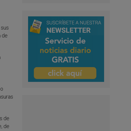
 sus
a de
a
no
nsuras
és de
e, de