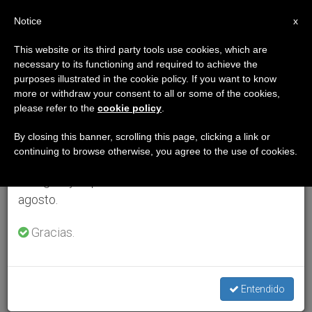
ES
Notice
×
x
Aviso importante
This website or its third party tools use cookies, which are
necessary to its functioning and required to achieve the
Del 27 de julio al 7 de agosto haremos la pausa
purposes illustrated in the cookie policy. If you want to know
anual, aprovechando que en el periodo de verano
more or withdraw your consent to all or some of the cookies,
please refer to the
cookie policy
.
se generan menos informaciones y también el
consumo de las mismas disminuye.
By closing this banner, scrolling this page, clicking a link or
continuing to browse otherwise, you agree to the use of cookies.
Retomamos el trabajo ordinario de las ediciones
en inglés y español de ZENIT el lunes 10 de
agosto.
Gracias.
Entendido