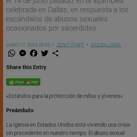
el 14 de junio pasado, en la asamblea
celebrada en Dallas, en respuesta a los
escándalos de abusos sexuales
ocasionados por sacerdotes.
JUNIO 17, 2002 00:00
ZENIT STAFF
IGLESIA LOCAL
W
M
F
T
S
h
e
a
w
h
a
s
c
i
a
t
s
e
t
r
Share this Entry
s
e
b
t
e
A
n
o
e
p
g
o
r
p
e
k
r
«Estatutos para la protección de niños y jóvenes»
Preámbulo
La Iglesia en Estados Unidos está viviendo una crisis
sin precedente en nuestro tiempo. El abuso sexual