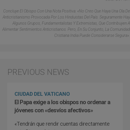
Concluye El Obispo Con Una Nota Positiva: «No Creo Que Haya Una Ola De
Anticristianismo Provocada Por Los Hinduistas Del País. Seguramente Hay
Algunos Grupos, Fundamentalistas Y Extremistas, Que Contribuyen A
Alimentar Sentimientos Anticristianos. Pero, En Su Conjunto, La Comunidad
Cristiana India Puede Considerarse Segura».
CIUDAD DEL VATICANO
El Papa exige a los obispos no ordenar a
jóvenes con «desvíos afectivos»
«Tendrán que rendir cuentas directamente