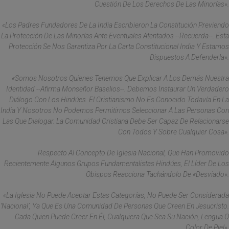
Cuestión De Los Derechos De Las Minorías».
«Los Padres Fundadores De La India Escribieron La Constitución Previendo
La Protección De Las Minorías Ante Eventuales Atentados --Recuerda--. Esta
Protección Se Nos Garantiza Por La Carta Constitucional India Y Estamos
Dispuestos A Defenderla».
«Somos Nosotros Quienes Tenemos Que Explicar A Los Demás Nuestra
Identidad --Afirma Monseñor Baselios--. Debemos Instaurar Un Verdadero
Diálogo Con Los Hindúes. El Cristianismo No Es Conocido Todavía En La
India Y Nosotros No Podemos Permitirnos Seleccionar A Las Personas Con
Las Que Dialogar. La Comunidad Cristiana Debe Ser Capaz De Relacionarse
Con Todos Y Sobre Cualquier Cosa».
Respecto Al Concepto De Iglesia Nacional, Que Han Promovido
Recientemente Algunos Grupos Fundamentalistas Hindúes, El Líder De Los
Obispos Reacciona Tachándolo De «desviado».
«La Iglesia No Puede Aceptar Estas Categorías, No Puede Ser Considerada
‘nacional’, Ya Que Es Una Comunidad De Personas Que Creen En Jesucristo.
Cada Quien Puede Creer En Él, Cualquiera Que Sea Su Nación, Lengua O
Color De Piel».