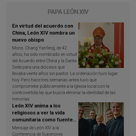
PAPA LEÓN XIV
En virtud del acuerdo con
China, León XIV nombra un
nuevo obispo
Mons. Chang Yanfeng, de 42
años, ha sido nombrado en virtud
del Acuerdo entre China y la Santa
Sede para una diócesis que
llevaba veinte años sin pastor. La ordenación tuvo lugar
hoy. Pero hace tres semanas antes tuvo que
comprometer públicamente a la Iglesia local con la
controvertida ley que busca eliminar la identidad de las
minorías.
León XIV anima a los
religiosos a ver la vida
comunitaria como fuente
de inspiración y
Mensaje de León XIV a la
santificación
Conferencia de Superiores