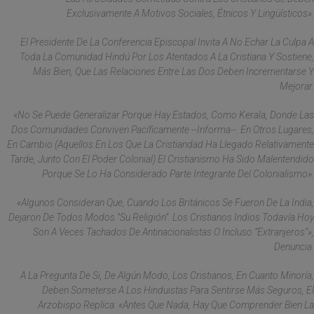
Exclusivamente A Motivos Sociales, Étnicos Y Lingüísticos».
El Presidente De La Conferencia Episcopal Invita A No Echar La Culpa A
Toda La Comunidad Hindú Por Los Atentados A La Cristiana Y Sostiene,
Más Bien, Que Las Relaciones Entre Las Dos Deben Incrementarse Y
Mejorar.
«No Se Puede Generalizar Porque Hay Estados, Como Kerala, Donde Las
Dos Comunidades Conviven Pacíficamente --Informa--. En Otros Lugares,
En Cambio (aquellos En Los Que La Cristiandad Ha Llegado Relativamente
Tarde, Junto Con El Poder Colonial) El Cristianismo Ha Sido Malentendido
Porque Se Lo Ha Considerado Parte Integrante Del Colonialismo».
«Algunos Consideran Que, Cuando Los Británicos Se Fueron De La India,
Dejaron De Todos Modos "su Religión”. Los Cristianos Indios Todavía Hoy
Son A Veces Tachados De Antinacionalistas O Incluso “extranjeros”»,
Denuncia.
A La Pregunta De Si, De Algún Modo, Los Cristianos, En Cuanto Minoría,
Deben Someterse A Los Hinduistas Para Sentirse Más Seguros, El
Arzobispo Replica: «Antes Que Nada, Hay Que Comprender Bien La