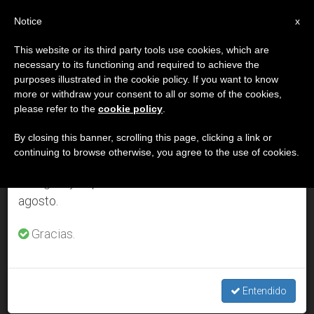
ES
Notice
×
x
Aviso importante
This website or its third party tools use cookies, which are
necessary to its functioning and required to achieve the
Del 27 de julio al 7 de agosto haremos la pausa
DÍA
purposes illustrated in the cookie policy. If you want to know
anual, aprovechando que en el periodo de verano
Septiembre 5th, 2002
more or withdraw your consent to all or some of the cookies,
please refer to the
cookie policy
.
se generan menos informaciones y también el
consumo de las mismas disminuye.
By closing this banner, scrolling this page, clicking a link or
continuing to browse otherwise, you agree to the use of cookies.
ÚLTIMAS NOTICIAS
Retomamos el trabajo ordinario de las ediciones
en inglés y español de ZENIT el lunes 10 de
agosto.
La India: Los cristianos piden ser defendidos ante los
ataques
Gracias.
SEP 05, 2002 00:00
ZENIT STAFF
Entendido