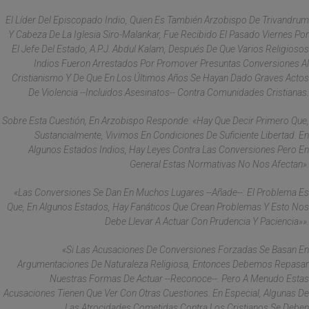
El Líder Del Episcopado Indio, Quien Es También Arzobispo De Trivandrum
Y Cabeza De La Iglesia Siro-Malankar, Fue Recibido El Pasado Viernes Por
El Jefe Del Estado, A.P.J. Abdul Kalam, Después De Que Varios Religiosos
Indios Fueron Arrestados Por Promover Presuntas Conversiones Al
Cristianismo Y De Que En Los Últimos Años Se Hayan Dado Graves Actos
De Violencia --Incluidos Asesinatos-- Contra Comunidades Cristianas.
Sobre Esta Cuestión, En Arzobispo Responde: «Hay Que Decir Primero Que,
Sustancialmente, Vivimos En Condiciones De Suficiente Libertad. En
Algunos Estados Indios, Hay Leyes Contra Las Conversiones Pero En
General Estas Normativas No Nos Afectan».
«Las Conversiones Se Dan En Muchos Lugares --Añade--: El Problema Es
Que, En Algunos Estados, Hay Fanáticos Que Crean Problemas Y Esto Nos
Debe Llevar A Actuar Con Prudencia Y Paciencia»».
«Si Las Acusaciones De Conversiones Forzadas Se Basan En
Argumentaciones De Naturaleza Religiosa, Entonces Debemos Repasar
Nuestras Formas De Actuar --Reconoce--. Pero A Menudo Estas
Acusaciones Tienen Que Ver Con Otras Cuestiones. En Especial, Algunas De
Las Atrocidades Cometidas Contra Los Cristianos Se Deben