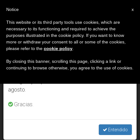
ES
Notice
×
x
Aviso importante
This website or its third party tools use cookies, which are
necessary to its functioning and required to achieve the
Del 27 de julio al 7 de agosto haremos la pausa
DÍA
purposes illustrated in the cookie policy. If you want to know
anual, aprovechando que en el periodo de verano
Septiembre 25th, 2002
more or withdraw your consent to all or some of the cookies,
please refer to the
cookie policy
.
se generan menos informaciones y también el
consumo de las mismas disminuye.
By closing this banner, scrolling this page, clicking a link or
continuing to browse otherwise, you agree to the use of cookies.
ÚLTIMAS NOTICIAS
Retomamos el trabajo ordinario de las ediciones
en inglés y español de ZENIT el lunes 10 de
agosto.
Condena unánime de los obispos en España contra el
atentado de ETA
Gracias.
SEP 25, 2002 00:00
ZENIT STAFF
Entendido