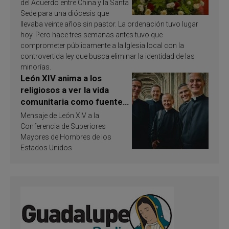
del Acuerdo entre China y la Santa
Sede para una diócesis que
llevaba veinte años sin pastor. La ordenación tuvo lugar
hoy. Pero hace tres semanas antes tuvo que
comprometer públicamente a la Iglesia local con la
controvertida ley que busca eliminar la identidad de las
minorías.
León XIV anima a los
religiosos a ver la vida
comunitaria como fuente
de inspiración y
Mensaje de León XIV a la
santificación
Conferencia de Superiores
Mayores de Hombres de los
Estados Unidos