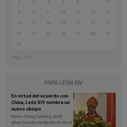
2
3
4
5
6
7
8
9
10
11
12
13
14
15
16
17
18
19
20
21
22
23
24
25
26
27
28
29
30
« Ago
Oct »
PAPA LEÓN XIV
En virtud del acuerdo con
China, León XIV nombra un
nuevo obispo
Mons. Chang Yanfeng, de 42
años, ha sido nombrado en virtud