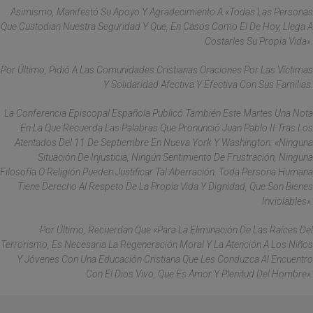
Asimismo, Manifestó Su Apoyo Y Agradecimiento A «todas Las Personas
Que Custodian Nuestra Seguridad Y Que, En Casos Como El De Hoy, Llega A
Costarles Su Propia Vida».
Por Último, Pidió A Las Comunidades Cristianas Oraciones Por Las Víctimas
Y Solidaridad Afectiva Y Efectiva Con Sus Familias.
La Conferencia Episcopal Española Publicó También Este Martes Una Nota
En La Que Recuerda Las Palabras Que Pronunció Juan Pablo II Tras Los
Atentados Del 11 De Septiembre En Nueva York Y Washington: «ninguna
Situación De Injusticia, Ningún Sentimiento De Frustración, Ninguna
Filosofía O Religión Pueden Justificar Tal Aberración. Toda Persona Humana
Tiene Derecho Al Respeto De La Propia Vida Y Dignidad, Que Son Bienes
Inviolables».
Por Último, Recuerdan Que «para La Eliminación De Las Raíces Del
Terrorismo, Es Necesaria La Regeneración Moral Y La Atención A Los Niños
Y Jóvenes Con Una Educación Cristiana Que Les Conduzca Al Encuentro
Con El Dios Vivo, Que Es Amor Y Plenitud Del Hombre».