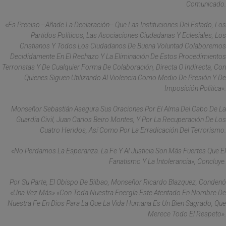
Comunicado.
«Es Preciso --Añade La Declaración-- Que Las Instituciones Del Estado, Los
Partidos Políticos, Las Asociaciones Ciudadanas Y Eclesiales, Los
Cristianos Y Todos Los Ciudadanos De Buena Voluntad Colaboremos
Decididamente En El Rechazo Y La Eliminación De Estos Procedimientos
Terroristas Y De Cualquier Forma De Colaboración, Directa O Indirecta, Con
Quienes Siguen Utilizando Al Violencia Como Medio De Presión Y De
Imposición Política».
Monseñor Sebastián Asegura Sus Oraciones Por El Alma Del Cabo De La
Guardia Civil, Juan Carlos Beiro Montes, Y Por La Recuperación De Los
Cuatro Heridos, Así Como Por La Erradicación Del Terrorismo.
«No Perdamos La Esperanza. La Fe Y Al Justicia Son Más Fuertes Que El
Fanatismo Y La Intolerancia», Concluye.
Por Su Parte, El Obispo De Bilbao, Monseñor Ricardo Blazquez, Condenó
«una Vez Más» «con Toda Nuestra Energía Este Atentado En Nombre De
Nuestra Fe En Dios Para La Que La Vida Humana Es Un Bien Sagrado, Que
Merece Todo El Respeto».