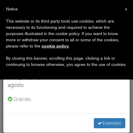
ES
Notice
×
x
Aviso importante
This website or its third party tools use cookies, which are
necessary to its functioning and required to achieve the
Del 27 de julio al 7 de agosto haremos la pausa
purposes illustrated in the cookie policy. If you want to know
anual, aprovechando que en el periodo de verano
more or withdraw your consent to all or some of the cookies,
please refer to the
cookie policy
.
se generan menos informaciones y también el
consumo de las mismas disminuye.
By closing this banner, scrolling this page, clicking a link or
continuing to browse otherwise, you agree to the use of cookies.
Retomamos el trabajo ordinario de las ediciones
en inglés y español de ZENIT el lunes 10 de
agosto.
Gracias.
Entendido