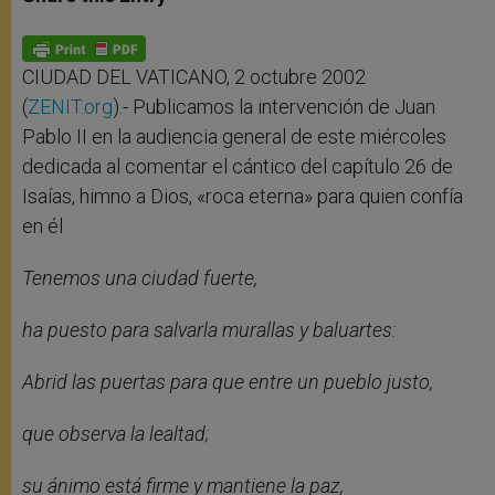
s
e
b
t
e
A
n
o
e
p
g
o
r
p
e
k
r
CIUDAD DEL VATICANO, 2 octubre 2002
(
ZENIT.org
).- Publicamos la intervención de Juan
Pablo II en la audiencia general de este miércoles
dedicada al comentar el cántico del capítulo 26 de
Isaías, himno a Dios, «roca eterna» para quien confía
en él
Tenemos una ciudad fuerte,
ha puesto para salvarla murallas y baluartes:
Abrid las puertas para que entre un pueblo justo,
que observa la lealtad;
su ánimo está firme y mantiene la paz,