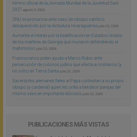
Himno oficial de la Jornada Mundial de la Juventud Seúl
2027
agosto 3, 2026
ONU se pronuncia ante caso de obispo católico
desaparecido por la dictadura nicaragüense
julio 25, 2026
Aumenta el interés por la beatificación en Estados Unidos
de los mártires de Georgia que murieron defendiendo el
matrimonio
julio 25, 2026
Franciscanos piden ayuda a Marco Rubio ante
persecución de colonos judíos que afecta a cristianos (y
no sólo) en Tierra Santa
julio 25, 2026
Sacerdotes alemanes fieles al Papa contestan a su propio
obispo (y cardenal) quien les orilla a bendecir parejas del
mismo sexo en importante diócesis
julio 25, 2026
PUBLICACIONES MÁS VISTAS