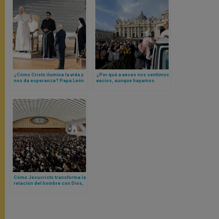
¿Cómo Cristo ilumina la vida y
¿Por qué a veces nos sentimos
nos da esperanza? Papa León
vacíos, aunque hayamos
XIV responde con una
hecho muchas cosas? Papa
catequesis
León XIV responde
Cómo Jesucristo transforma la
relación del hombre con Dios,
según Papa León XIV