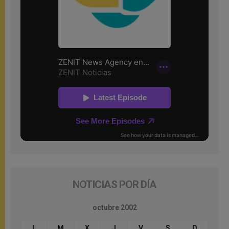
NOTICIAS POR DÍA
octubre 2002
L
M
X
J
V
S
D