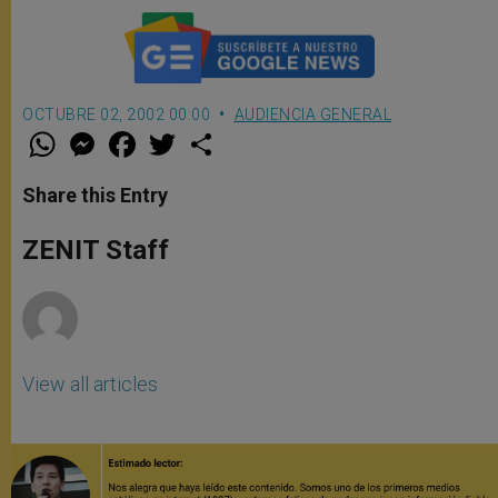
OCTUBRE 02, 2002 00:00
AUDIENCIA GENERAL
W
M
F
T
S
h
e
a
w
h
a
s
c
i
a
t
s
e
t
r
Share this Entry
s
e
b
t
e
A
n
o
e
p
g
o
r
ZENIT Staff
p
e
k
r
View all articles