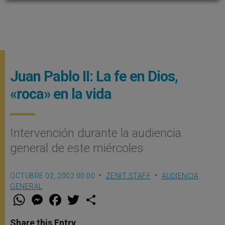
Juan Pablo II: La fe en Dios,
«roca» en la vida
Intervención durante la audiencia
general de este miércoles
OCTUBRE 02, 2002 00:00
ZENIT STAFF
AUDIENCIA
GENERAL
W
M
F
T
S
h
e
a
w
h
a
s
c
i
a
t
s
e
t
r
Share this Entry