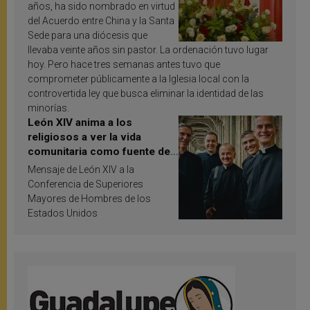
años, ha sido nombrado en virtud
del Acuerdo entre China y la Santa
Sede para una diócesis que
llevaba veinte años sin pastor. La ordenación tuvo lugar
hoy. Pero hace tres semanas antes tuvo que
comprometer públicamente a la Iglesia local con la
controvertida ley que busca eliminar la identidad de las
minorías.
León XIV anima a los
religiosos a ver la vida
comunitaria como fuente de
inspiración y santificación
Mensaje de León XIV a la
Conferencia de Superiores
Mayores de Hombres de los
Estados Unidos