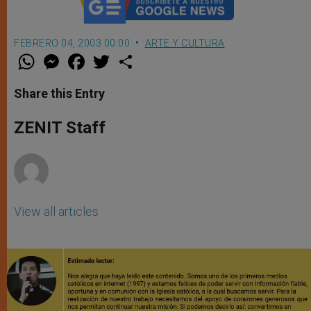
FEBRERO 04, 2003 00:00
ARTE Y CULTURA
W
M
F
T
S
h
e
a
w
h
a
s
c
i
a
t
s
e
t
r
Share this Entry
s
e
b
t
e
A
n
o
e
p
g
o
r
ZENIT Staff
p
e
k
r
View all articles