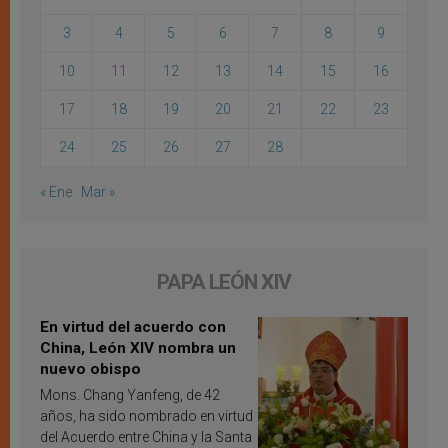
3
4
5
6
7
8
9
10
11
12
13
14
15
16
17
18
19
20
21
22
23
24
25
26
27
28
« Ene
Mar »
PAPA LEÓN XIV
En virtud del acuerdo con
China, León XIV nombra un
nuevo obispo
Mons. Chang Yanfeng, de 42
años, ha sido nombrado en virtud
del Acuerdo entre China y la Santa