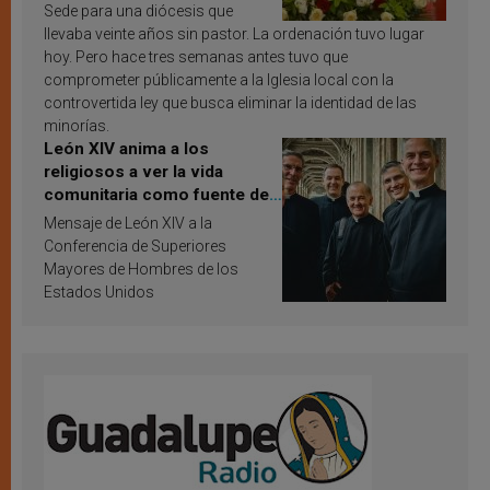
Sede para una diócesis que
llevaba veinte años sin pastor. La ordenación tuvo lugar
hoy. Pero hace tres semanas antes tuvo que
comprometer públicamente a la Iglesia local con la
controvertida ley que busca eliminar la identidad de las
minorías.
León XIV anima a los
religiosos a ver la vida
comunitaria como fuente de
inspiración y santificación
Mensaje de León XIV a la
Conferencia de Superiores
Mayores de Hombres de los
Estados Unidos