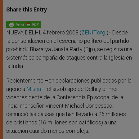
a
s
c
i
a
t
s
e
t
r
Share this Entry
s
e
b
t
e
A
n
o
e
p
g
o
r
p
e
k
r
NUEVA DELHI, 4 febrero 2003 (
ZENIT.org
).- Desde
la consolidación en el escenario político del partido
pro-hindú Bharatya Janata Party (Bjp), se registra una
sistemática campaña de ataques contra la Iglesia en
la India.
Recientemente –en declaraciones publicadas por la
agencia
Misna
–, el arzobispo de Delhi y primer
vicepresidente de la Conferencia Episcopal de la
India, monseñor Vincent Michael Concessao,
denunció las causas que han llevado a 26 millones
de cristianos (16 millones son católicos) a una
situación cuando menos compleja.