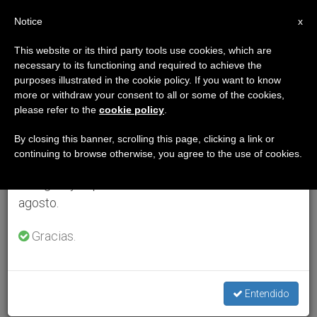
ES
Notice
×
x
Aviso importante
This website or its third party tools use cookies, which are
necessary to its functioning and required to achieve the
Del 27 de julio al 7 de agosto haremos la pausa
purposes illustrated in the cookie policy. If you want to know
anual, aprovechando que en el periodo de verano
more or withdraw your consent to all or some of the cookies,
please refer to the
cookie policy
.
se generan menos informaciones y también el
consumo de las mismas disminuye.
By closing this banner, scrolling this page, clicking a link or
continuing to browse otherwise, you agree to the use of cookies.
Retomamos el trabajo ordinario de las ediciones
en inglés y español de ZENIT el lunes 10 de
agosto.
Gracias.
Entendido