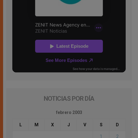
NOTICIAS POR DÍA
febrero 2003
L
M
X
J
V
S
D
1
2