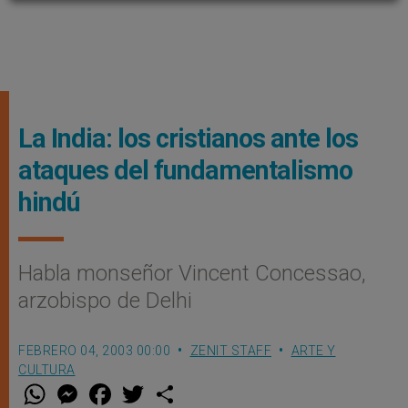
La India: los cristianos ante los
ataques del fundamentalismo
hindú
Habla monseñor Vincent Concessao,
arzobispo de Delhi
FEBRERO 04, 2003 00:00
ZENIT STAFF
ARTE Y
CULTURA
W
M
F
T
S
h
e
a
w
h