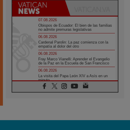
07.08.2026
Obispos de Ecuador: El bien de las familias
no admite premuras legislativas
06.08.2026
Cardenal Parolin: La paz comienza con la
empatía al dolor del otro
06.08.2026
Fray Marco Vianelli: Aprender el Evangelio
de la Paz en la Escuela de San Francisco
06.08.2026
La visita del Papa León XIV a Asís en un
minuto
06.08.2026
El agradecimiento de los jóvenes al Papa:
«Hoy nos sentimos Iglesia»
06.08.2026
Líbano: Reanudan los coloquios en Roma en
medio de tensiones y ataques en el sur del
país
06.08.2026