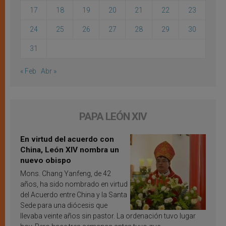
17
18
19
20
21
22
23
24
25
26
27
28
29
30
31
« Feb
Abr »
PAPA LEÓN XIV
En virtud del acuerdo con
China, León XIV nombra un
nuevo obispo
Mons. Chang Yanfeng, de 42
años, ha sido nombrado en virtud
del Acuerdo entre China y la Santa
Sede para una diócesis que
llevaba veinte años sin pastor. La ordenación tuvo lugar