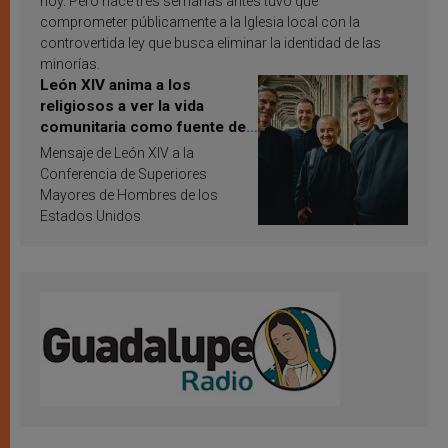
hoy. Pero hace tres semanas antes tuvo que
comprometer públicamente a la Iglesia local con la
controvertida ley que busca eliminar la identidad de las
minorías.
León XIV anima a los
religiosos a ver la vida
comunitaria como fuente de
inspiración y santificación
Mensaje de León XIV a la
Conferencia de Superiores
Mayores de Hombres de los
Estados Unidos