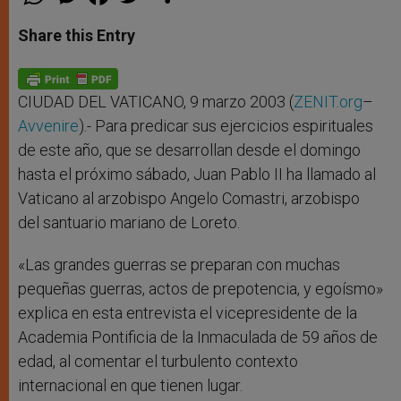
h
e
a
w
h
a
s
c
i
a
t
s
e
t
r
Share this Entry
s
e
b
t
e
A
n
o
e
p
g
o
r
p
e
k
r
CIUDAD DEL VATICANO, 9 marzo 2003 (
ZENIT.org
–
Avvenire
).- Para predicar sus ejercicios espirituales
de este año, que se desarrollan desde el domingo
hasta el próximo sábado, Juan Pablo II ha llamado al
Vaticano al arzobispo Angelo Comastri, arzobispo
del santuario mariano de Loreto.
«Las grandes guerras se preparan con muchas
pequeñas guerras, actos de prepotencia, y egoísmo»
explica en esta entrevista el vicepresidente de la
Academia Pontificia de la Inmaculada de 59 años de
edad, al comentar el turbulento contexto
internacional en que tienen lugar.