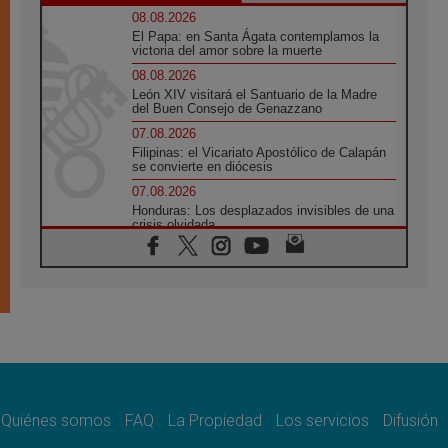
08.08.2026
El Papa: en Santa Ágata contemplamos la
victoria del amor sobre la muerte
08.08.2026
León XIV visitará el Santuario de la Madre
del Buen Consejo de Genazzano
07.08.2026
Filipinas: el Vicariato Apostólico de Calapán
se convierte en diócesis
07.08.2026
Honduras: Los desplazados invisibles de una
crisis olvidada
07.08.2026
Bokalic: "En Argentina el Papa León señalará
el compromiso del cristiano"
07.08.2026
La matanza de niños en Gaza no cesa: 300
muertos en 300 días
07.08.2026
Tagle: La guerra desfigura el mundo, solo la
revelación de Dios lo transfigura
Quiénes somos
FAQ
La Propiedad
Los servicios
Difusión
07.08.2026
Presentada la Trienal de Arte de las