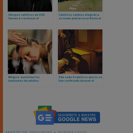
Obispos católicos de USA
Católicos caldeos elegirán a
llaman a «rechazar el
su nuevo patriarca en Roma el
antisemitismo y las mentiras y
próximo mes de abril
conspiraciones que lo
alimentan»
Bélgica: aumentan los
2 de cada 3 católicos que no se
bautismos de adultos
han confesado desean el
sacramento de la confesión en
2026