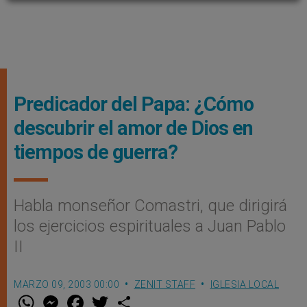
Predicador del Papa: ¿Cómo
descubrir el amor de Dios en
tiempos de guerra?
Habla monseñor Comastri, que dirigirá
los ejercicios espirituales a Juan Pablo
II
MARZO 09, 2003 00:00
ZENIT STAFF
IGLESIA LOCAL
W
M
F
T
S