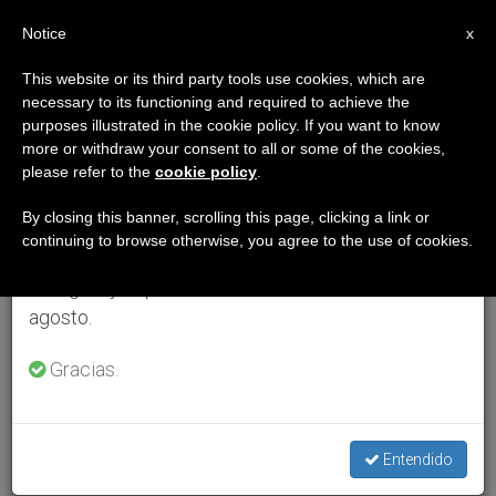
ES
Notice
×
x
Aviso importante
This website or its third party tools use cookies, which are
necessary to its functioning and required to achieve the
Del 27 de julio al 7 de agosto haremos la pausa
purposes illustrated in the cookie policy. If you want to know
anual, aprovechando que en el periodo de verano
more or withdraw your consent to all or some of the cookies,
please refer to the
cookie policy
.
se generan menos informaciones y también el
consumo de las mismas disminuye.
By closing this banner, scrolling this page, clicking a link or
continuing to browse otherwise, you agree to the use of cookies.
Retomamos el trabajo ordinario de las ediciones
en inglés y español de ZENIT el lunes 10 de
agosto.
Gracias.
Entendido