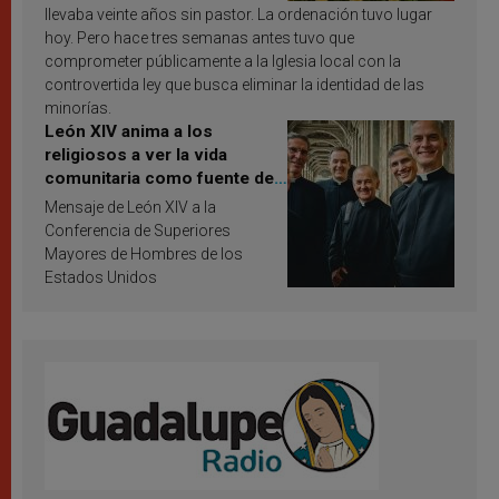
llevaba veinte años sin pastor. La ordenación tuvo lugar
hoy. Pero hace tres semanas antes tuvo que
comprometer públicamente a la Iglesia local con la
controvertida ley que busca eliminar la identidad de las
minorías.
León XIV anima a los
religiosos a ver la vida
comunitaria como fuente de
inspiración y santificación
Mensaje de León XIV a la
Conferencia de Superiores
Mayores de Hombres de los
Estados Unidos