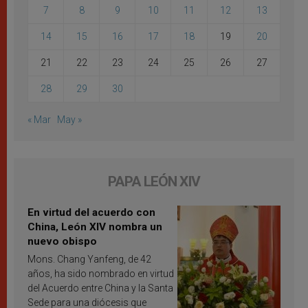
7
8
9
10
11
12
13
14
15
16
17
18
19
20
21
22
23
24
25
26
27
28
29
30
« Mar
May »
PAPA LEÓN XIV
En virtud del acuerdo con
China, León XIV nombra un
nuevo obispo
Mons. Chang Yanfeng, de 42
años, ha sido nombrado en virtud
del Acuerdo entre China y la Santa
Sede para una diócesis que