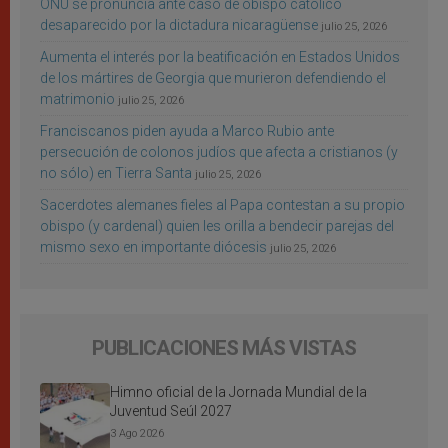
ONU se pronuncia ante caso de obispo católico
desaparecido por la dictadura nicaragüense
julio 25, 2026
Aumenta el interés por la beatificación en Estados Unidos
de los mártires de Georgia que murieron defendiendo el
matrimonio
julio 25, 2026
Franciscanos piden ayuda a Marco Rubio ante
persecución de colonos judíos que afecta a cristianos (y
no sólo) en Tierra Santa
julio 25, 2026
Sacerdotes alemanes fieles al Papa contestan a su propio
obispo (y cardenal) quien les orilla a bendecir parejas del
mismo sexo en importante diócesis
julio 25, 2026
PUBLICACIONES MÁS VISTAS
Himno oficial de la Jornada Mundial de la
Juventud Seúl 2027
3 Ago 2026