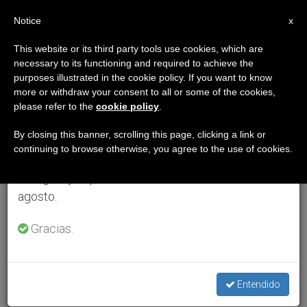
ES
Notice
×
x
Aviso importante
This website or its third party tools use cookies, which are
necessary to its functioning and required to achieve the
Del 27 de julio al 7 de agosto haremos la pausa
purposes illustrated in the cookie policy. If you want to know
anual, aprovechando que en el periodo de verano
more or withdraw your consent to all or some of the cookies,
please refer to the
cookie policy
.
se generan menos informaciones y también el
consumo de las mismas disminuye.
By closing this banner, scrolling this page, clicking a link or
continuing to browse otherwise, you agree to the use of cookies.
Retomamos el trabajo ordinario de las ediciones
en inglés y español de ZENIT el lunes 10 de
agosto.
Gracias.
Entendido