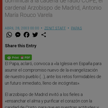
dominical a la cadena de radio COPE, el
cardenal Arzobispo de Madrid, Antonio
María Rouco Varela
ABRIL 28, 2003 00:00
ZENIT STAFF
PAPAS
W
M
F
T
S
h
e
a
w
h
a
s
c
i
a
t
s
e
t
r
Share this Entry
s
e
b
t
e
A
n
o
e
p
g
o
r
p
e
k
r
El Papa, aclaró, convoca a «la Iglesia en España para
asumir el compromiso nuevo de la evangelización
de nuestro pueblo (…), ante los retos formidables de
un futuro inmediato, lleno de incógnitas».
El arzobispo de Madrid invitó a los fieles a
«ensanchar el alma y purificar el corazón con la
caridad de Cristo, para que en nuestras actitudes y