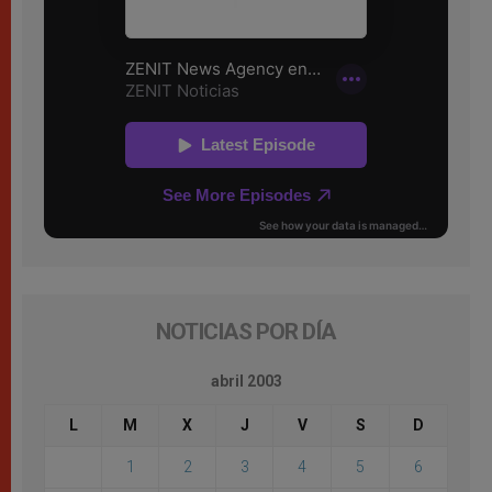
NOTICIAS POR DÍA
abril 2003
L
M
X
J
V
S
D
1
2
3
4
5
6