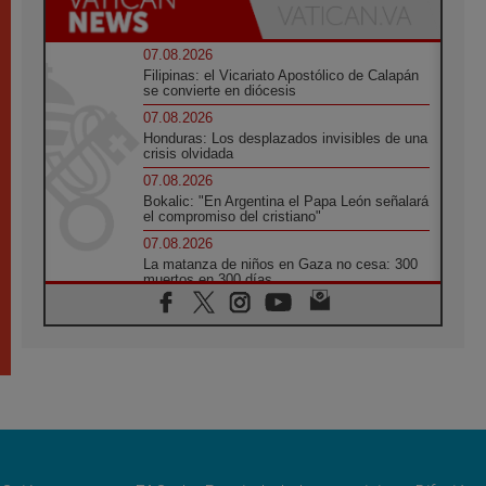
07.08.2026
Filipinas: el Vicariato Apostólico de Calapán
se convierte en diócesis
07.08.2026
Honduras: Los desplazados invisibles de una
crisis olvidada
07.08.2026
Bokalic: "En Argentina el Papa León señalará
el compromiso del cristiano"
07.08.2026
La matanza de niños en Gaza no cesa: 300
muertos en 300 días
07.08.2026
Tagle: La guerra desfigura el mundo, solo la
revelación de Dios lo transfigura
07.08.2026
Presentada la Trienal de Arte de las
Universidades Católicas: «Exercises in
Empathy»
07.08.2026
Fortunatus Nwachukwu: la comunicación
como misión al servicio del Evangelio