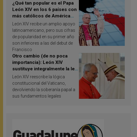
¿Qué tan popular es el Papa
León XIV en los 6 países con
más católicos de América
Latina en 2026? Publican
León XIV recibe un amplio apoyo
resultados de investigación
latinoamericano, pero sus cifras
de popularidad en su primer año
son inferiores a las del debut de
Francisco
Otro cambio (de no poca
importancia): León XIV
sustituye integralmente la ley
vaticana de Papa Francisco
León XIV reescribe la lógica
constitucional del Vaticano,
devolviendo la soberanía papal a
sus fundamentos legales