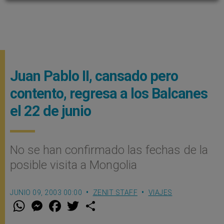
Juan Pablo II, cansado pero
contento, regresa a los Balcanes
el 22 de junio
No se han confirmado las fechas de la
posible visita a Mongolia
JUNIO 09, 2003 00:00
ZENIT STAFF
VIAJES
W
M
F
T
S
h
e
a
w
h
a
s
c
i
a