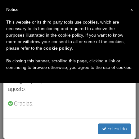
ES
Notice
×
x
Aviso importante
This website or its third party tools use cookies, which are
necessary to its functioning and required to achieve the
Del 27 de julio al 7 de agosto haremos la pausa
purposes illustrated in the cookie policy. If you want to know
anual, aprovechando que en el periodo de verano
more or withdraw your consent to all or some of the cookies,
please refer to the
cookie policy
.
se generan menos informaciones y también el
consumo de las mismas disminuye.
By closing this banner, scrolling this page, clicking a link or
continuing to browse otherwise, you agree to the use of cookies.
Retomamos el trabajo ordinario de las ediciones
en inglés y español de ZENIT el lunes 10 de
agosto.
Gracias.
Entendido