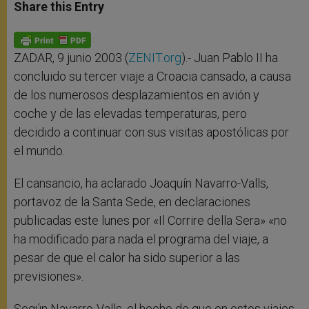
t
s
e
t
r
Share this Entry
s
e
b
t
e
A
n
o
e
p
g
o
r
p
e
k
r
ZADAR, 9 junio 2003 (
ZENIT.org
).- Juan Pablo II ha
concluido su tercer viaje a Croacia cansado, a causa
de los numerosos desplazamientos en avión y
coche y de las elevadas temperaturas, pero
decidido a continuar con sus visitas apostólicas por
el mundo.
El cansancio, ha aclarado Joaquín Navarro-Valls,
portavoz de la Santa Sede, en declaraciones
publicadas este lunes por «Il Corrire della Sera» «no
ha modificado para nada el programa del viaje, a
pesar de que el calor ha sido superior a las
previsiones».
Según Navarro-Valls, el hecho de que en estos viajes