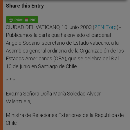
t
s
e
t
r
Share this Entry
s
e
b
t
e
A
n
o
e
p
g
o
r
p
e
k
r
CIUDAD DEL VATICANO, 10 junio 2003 (
ZENIT.org
).-
Publicamos la carta que ha enviado el cardenal
Angelo Sodano, secretario de Estado vaticano, a la
Asamblea general ordinaria de la Organización de los
Estados Americanos (OEA), que se celebra del 8 al
10 de junio en Santiago de Chile.
* * *
Exc.ma Señora Doña María Soledad Alvear
Valenzuela,
Ministra de Relaciones Exteriores de la República de
Chile