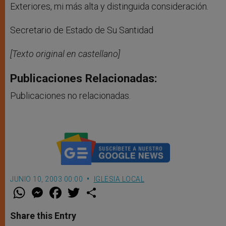
Exteriores, mi más alta y distinguida consideración.
Secretario de Estado de Su Santidad
[Texto original en castellano]
Publicaciones Relacionadas:
Publicaciones no relacionadas.
JUNIO 10, 2003 00:00
IGLESIA LOCAL
W
M
F
T
S
h
e
a
w
h
a
s
c
i
a
t
s
e
t
r
Share this Entry
s
e
b
t
e