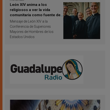
León XIV anima a los
religiosos a ver la vida
comunitaria como fuente de
inspiración y santificación
Mensaje de León XIV a la
Conferencia de Superiores
Mayores de Hombres de los
Estados Unidos