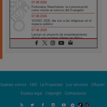
07.08.2026
Fortunatus Nwachukwu: la comunicación
como misión al servicio del Evangelio
07.08.2026
SIGNIS 2026, dar voz a las religiosas en el
espacio público
07.08.2026
Lanzan un proyecto de empoderamiento
digital para mujeres líderes en África
07.08.2026
Programa oficial del Viaje Apostólico del
Papa León XIV a Francia
07.08.2026
Obispos de Ecuador: El bien de las familias
no admite premuras legislativas
06.08.2026
Cardenal Parolin: La paz comienza con la
empatía al dolor del otro
Quiénes somos
FAQ
La Propiedad
Los servicios
Difusión
06.08.2026
Fray Marco Vianelli: Aprender el Evangelio
Estatus legal
Copyright
Contáctenos
de la Paz en la Escuela de San Francisco
06.08.2026
La visita del Papa León XIV a Asís en un