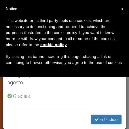
ES
Notice
×
x
Aviso importante
This website or its third party tools use cookies, which are
necessary to its functioning and required to achieve the
Del 27 de julio al 7 de agosto haremos la pausa
purposes illustrated in the cookie policy. If you want to know
Carta del cardenal Sodano a la
anual, aprovechando que en el periodo de verano
more or withdraw your consent to all or some of the cookies,
please refer to the
cookie policy
.
se generan menos informaciones y también el
Organización de los Estados
consumo de las mismas disminuye.
Americanos
By closing this banner, scrolling this page, clicking a link or
continuing to browse otherwise, you agree to the use of cookies.
Retomamos el trabajo ordinario de las ediciones
en inglés y español de ZENIT el lunes 10 de
La consolidación de la democracia
agosto.
pasa a través de la eliminación de la
Gracias.
pobreza
JUNIO 10, 2003 00:00
ZENIT STAFF
IGLESIA LOCAL
W
M
F
T
S
Entendido
h
e
a
w
h
a
s
c
i
a