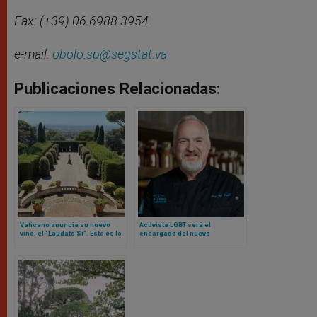
Fax: (+39) 06.6988.3954
e-mail:
obolo.sp@segstat.va
Publicaciones Relacionadas:
Vaticano anuncia su nuevo
Activista LGBT será el
vino: el “Laudato Si”. Esto es lo
encargado del nuevo
que se sabe
restaurante Laudato Si del
Vaticano