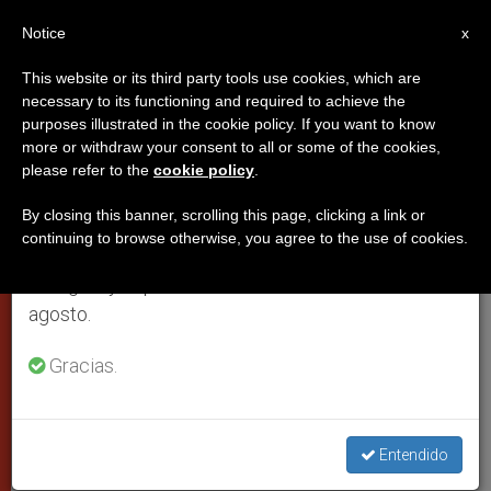
ES
Notice
×
x
Aviso importante
This website or its third party tools use cookies, which are
necessary to its functioning and required to achieve the
Del 27 de julio al 7 de agosto haremos la pausa
purposes illustrated in the cookie policy. If you want to know
Óbolo de San Pedro: El Papa
anual, aprovechando que en el periodo de verano
more or withdraw your consent to all or some of the cookies,
please refer to the
cookie policy
.
se generan menos informaciones y también el
recibe para dar
consumo de las mismas disminuye.
By closing this banner, scrolling this page, clicking a link or
continuing to browse otherwise, you agree to the use of cookies.
Retomamos el trabajo ordinario de las ediciones
La Iglesia celebrará la colecta el
en inglés y español de ZENIT el lunes 10 de
próximo domingo
agosto.
JUNIO 26, 2003 00:00
ZENIT STAFF
CIUDAD DEL
Gracias.
VATICANO
W
M
F
T
S
h
e
a
w
h
a
s
c
i
a
t
s
e
t
r
Entendido
Share this Entry
s
e
b
t
e