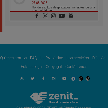
07.08.2026
Honduras: Los desplazados invisibles de una
crisis olvidada
07.08.2026
Bokalic: "En Argentina el Papa León señalará
el compromiso del cristiano"
07.08.2026
La matanza de niños en Gaza no cesa: 300
muertos en 300 días
07.08.2026
Tagle: La guerra desfigura el mundo, solo la
revelación de Dios lo transfigura
Quiénes somos
FAQ
La Propiedad
Los servicios
Difusión
07.08.2026
Presentada la Trienal de Arte de las
Estatus legal
Copyright
Contáctenos
Universidades Católicas: «Exercises in
Empathy»
07.08.2026
Fortunatus Nwachukwu: la comunicación
como misión al servicio del Evangelio
07.08.2026
SIGNIS 2026, dar voz a las religiosas en el
espacio público