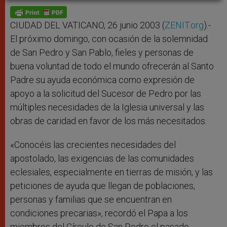
A
n
o
e
p
g
o
r
p
e
k
r
CIUDAD DEL VATICANO, 26 junio 2003 (
ZENIT.org
).-
El próximo domingo, con ocasión de la solemnidad
de San Pedro y San Pablo, fieles y personas de
buena voluntad de todo el mundo ofrecerán al Santo
Padre su ayuda económica como expresión de
apoyo a la solicitud del Sucesor de Pedro por las
múltiples necesidades de la Iglesia universal y las
obras de caridad en favor de los más necesitados.
«Conocéis las crecientes necesidades del
apostolado, las exigencias de las comunidades
eclesiales, especialmente en tierras de misión, y las
peticiones de ayuda que llegan de poblaciones,
personas y familias que se encuentran en
condiciones precarias», recordó el Papa a los
miembros del Círculo de San Pedro el pasado