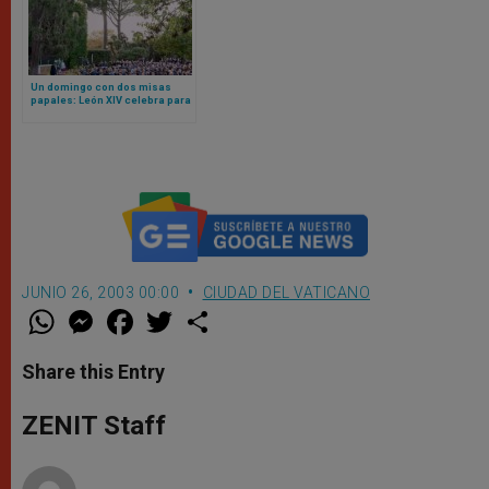
Un domingo con dos misas
papales: León XIV celebra para
la gendarmería vaticana en los
jardines pontificios
JUNIO 26, 2003 00:00
CIUDAD DEL VATICANO
W
M
F
T
S
h
e
a
w
h
a
s
c
i
a
t
s
e
t
r
Share this Entry
s
e
b
t
e
A
n
o
e
p
g
o
r
ZENIT Staff
p
e
k
r