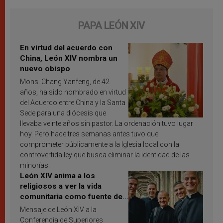
PAPA LEÓN XIV
En virtud del acuerdo con
China, León XIV nombra un
nuevo obispo
Mons. Chang Yanfeng, de 42
años, ha sido nombrado en virtud
del Acuerdo entre China y la Santa
Sede para una diócesis que
llevaba veinte años sin pastor. La ordenación tuvo lugar
hoy. Pero hace tres semanas antes tuvo que
comprometer públicamente a la Iglesia local con la
controvertida ley que busca eliminar la identidad de las
minorías.
León XIV anima a los
religiosos a ver la vida
comunitaria como fuente de
inspiración y santificación
Mensaje de León XIV a la
Conferencia de Superiores