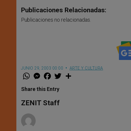
Publicaciones Relacionadas:
Publicaciones no relacionadas.
JUNIO 29, 2003 00:00
ARTE Y CULTURA
W
M
F
T
S
h
e
a
w
h
a
s
c
i
a
t
s
e
t
r
Share this Entry
s
e
b
t
e
A
n
o
e
p
g
o
r
ZENIT Staff
p
e
k
r