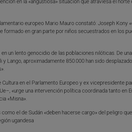
vención en la «angustiosa» situación que atraviesa el norte
arlamentario europeo Mario Mauro constató: Joseph Kony «
lde formado en gran parte por niños secuestrados en los p
 en un lento genocidio de las poblaciones nilóticas. De una
oli y Lango, aproximadamente 850.000 han sido desplazado
».
 Cultura en el Parlamento Europeo y ex vicepresidente pa
e–, «urge una intervención política coordinada tanto en 
cia «Misna».
s como el de Sudán «deben hacerse cargo» del peligro qu
 región ugandesa