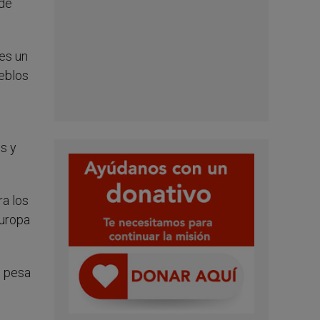
 de
es un
ueblos
s y
ra los
Europa
e pesa