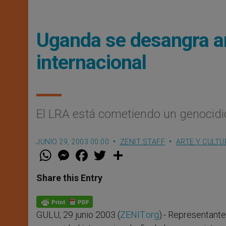
Uganda se desangra an
internacional
El LRA está cometiendo un genocid
JUNIO 29, 2003 00:00
ZENIT STAFF
ARTE Y CULTU
W
M
F
T
S
h
e
a
w
h
a
s
c
i
a
t
s
e
t
r
Share this Entry
s
e
b
t
e
A
n
o
e
p
g
o
r
p
e
k
GULU, 29 junio 2003 (
ZENIT.org
).- Representante
r