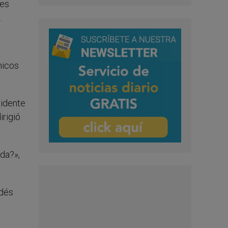
nes
.
nicos
sidente
irigió
da?»,
ndés