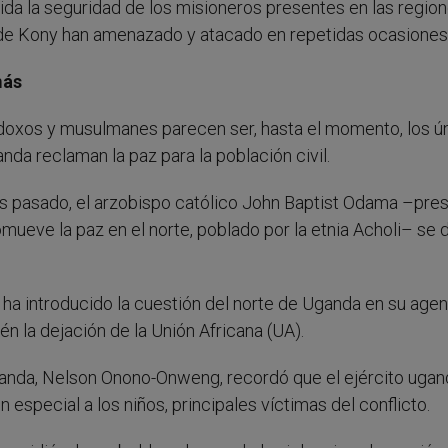
da la seguridad de los misioneros presentes en las regio
s de Kony han amenazado y atacado en repetidas ocasiones
más
todoxos y musulmanes parecen ser, hasta el momento, los ú
nda reclaman la paz para la población civil.
les pasado, el arzobispo católico John Baptist Odama –pre
mueve la paz en el norte, poblado por la etnia Acholi– se d
ha introducido la cuestión del norte de Uganda en su agen
 la dejación de la Unión Africana (UA).
Uganda, Nelson Onono-Onweng, recordó que el ejército uga
 especial a los niños, principales víctimas del conflicto.