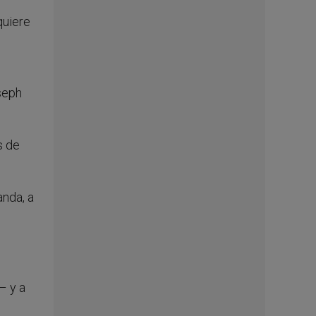
quiere
e
oseph
s de
nda, a
– y a