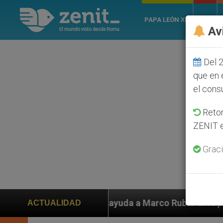
PAPA LEÓN XIV
ROMA
Av
Del 2
que en 
el cons
Retom
ZENIT e
Graci
den ayuda a Marco Rubio ante persecución de colonos j
ACTUALIDAD