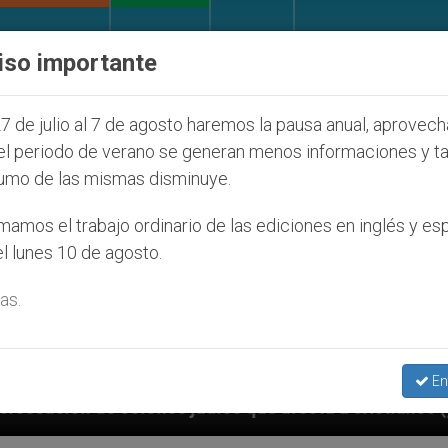
IGLESIA Y MUNDO
DOCUMENTOS
DONATIVOS
iso importante
7 de julio al 7 de agosto haremos la pausa anual, aprovec
el periodo de verano se generan menos informaciones y t
umo de las mismas disminuye.
amos el trabajo ordinario de las ediciones en inglés y es
l lunes 10 de agosto.
as.
En
udíos que afecta a cristianos (y no sólo) en Tierra S