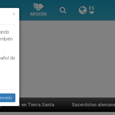
ES
×
MISIÓN
hando
ambién
pañol de
tendido
anta
Sacerdotes alemanes fieles al Papa contest