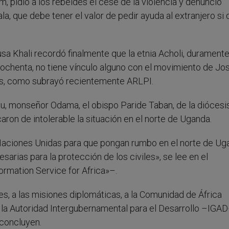
, pidió a los rebeldes el cese de la violencia y denunció
, que debe tener el valor de pedir ayuda al extranjero si 
sa Khali recordó finalmente que la etnia Acholi, durament
os ochenta, no tiene vínculo alguno con el movimiento de J
nés, como subrayó recientemente ARLPI.
Gulu, monseñor Odama, el obispo Paride Taban, de la diócesi
caron de intolerable la situación en el norte de Uganda.
Naciones Unidas para que pongan rumbo en el norte de Uga
arias para la protección de los civiles», se lee en el
ormation Service for Africa»–.
s, a las misiones diplomáticas, a la Comunidad de África
, a la Autoridad Intergubernamental para el Desarrollo –IGAD
 concluyen.