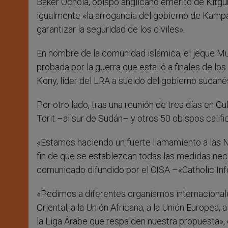
Baker Ochola, obispo anglicano emérito de Kitgum
igualmente «la arrogancia del gobierno de Kampala
garantizar la seguridad de los civiles».
En nombre de la comunidad islámica, el jeque Mu
probada por la guerra que estalló a finales de l
Kony, líder del LRA a sueldo del gobierno suda
Por otro lado, tras una reunión de tres días en 
Torit –al sur de Sudán– y otros 50 obispos califi
«Estamos haciendo un fuerte llamamiento a las 
fin de que se establezcan todas las medidas neces
comunicado difundido por el CISA –«Catholic Inf
«Pedimos a diferentes organismos internacionale
Oriental, a la Unión Africana, a la Unión Europea
la Liga Árabe que respalden nuestra propuesta»,