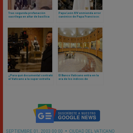
Tras segunda profanación
Papa León XIV enmienda error
sacrílega en altar de basílica
canónico de Papa Francisco:
vaticana, cardenal realiza rito
ahora sí cualquier mujer (o
para pedir perdón a Dios
laico) podrá ser gobernador
del Vaticano
¿Para qué documental contrató
El Banco Vaticano entra en la
el Vaticano a la super estrella
era de los índices de
de Hollywood Chris Pratt? Esto
referencia basados ​​en la fe
es todo lo que se sabe
SEPTIEMBRE 01, 2003 00:00
CIUDAD DEL VATICANO