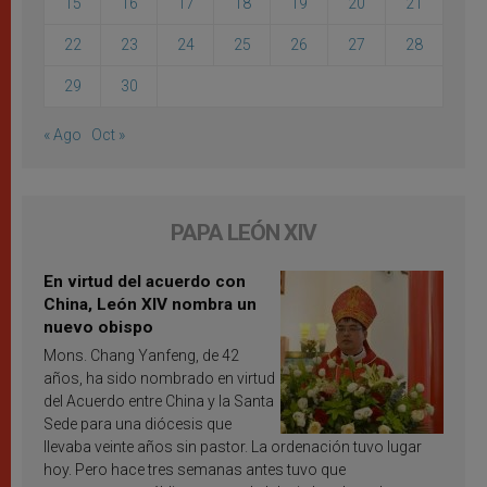
15
16
17
18
19
20
21
22
23
24
25
26
27
28
29
30
« Ago
Oct »
PAPA LEÓN XIV
En virtud del acuerdo con
China, León XIV nombra un
nuevo obispo
Mons. Chang Yanfeng, de 42
años, ha sido nombrado en virtud
del Acuerdo entre China y la Santa
Sede para una diócesis que
llevaba veinte años sin pastor. La ordenación tuvo lugar
hoy. Pero hace tres semanas antes tuvo que