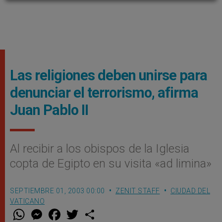
Las religiones deben unirse para
denunciar el terrorismo, afirma
Juan Pablo II
Al recibir a los obispos de la Iglesia
copta de Egipto en su visita «ad limina»
SEPTIEMBRE 01, 2003 00:00
ZENIT STAFF
CIUDAD DEL
VATICANO
W
M
F
T
S
h
e
a
w
h