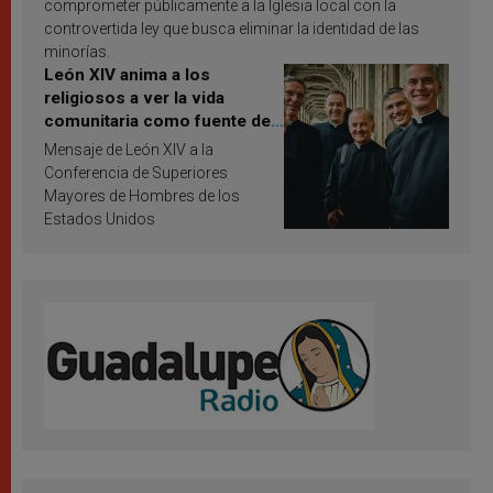
comprometer públicamente a la Iglesia local con la
controvertida ley que busca eliminar la identidad de las
minorías.
León XIV anima a los
religiosos a ver la vida
comunitaria como fuente de
inspiración y santificación
Mensaje de León XIV a la
Conferencia de Superiores
Mayores de Hombres de los
Estados Unidos