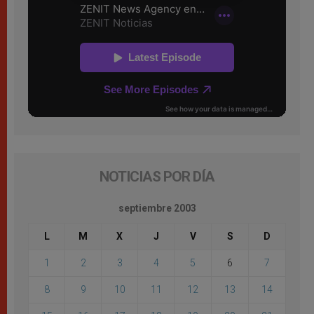
NOTICIAS POR DÍA
septiembre 2003
L
M
X
J
V
S
D
1
2
3
4
5
6
7
8
9
10
11
12
13
14