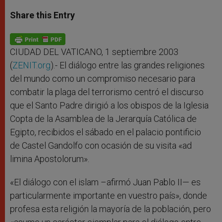
a
s
c
i
a
t
s
e
t
r
Share this Entry
s
e
b
t
e
A
n
o
e
p
g
o
r
p
e
k
r
CIUDAD DEL VATICANO, 1 septiembre 2003
(
ZENIT.org
).- El diálogo entre las grandes religiones
del mundo como un compromiso necesario para
combatir la plaga del terrorismo centró el discurso
que el Santo Padre dirigió a los obispos de la Iglesia
Copta de la Asamblea de la Jerarquía Católica de
Egipto, recibidos el sábado en el palacio pontificio
de Castel Gandolfo con ocasión de su visita «ad
limina Apostolorum».
«El diálogo con el islam –afirmó Juan Pablo II— es
particularmente importante en vuestro país», donde
profesa esta religión la mayoría de la población, pero