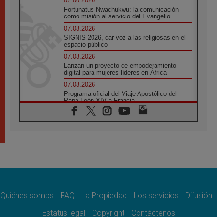
07.08.2026
Fortunatus Nwachukwu: la comunicación
como misión al servicio del Evangelio
07.08.2026
SIGNIS 2026, dar voz a las religiosas en el
espacio público
07.08.2026
Lanzan un proyecto de empoderamiento
digital para mujeres líderes en África
07.08.2026
Programa oficial del Viaje Apostólico del
Papa León XIV a Francia
07.08.2026
Obispos de Ecuador: El bien de las familias
no admite premuras legislativas
06.08.2026
Cardenal Parolin: La paz comienza con la
empatía al dolor del otro
06.08.2026
Fray Marco Vianelli: Aprender el Evangelio
de la Paz en la Escuela de San Francisco
Quiénes somos
FAQ
La Propiedad
Los servicios
Difusión
06.08.2026
La visita del Papa León XIV a Asís en un
Estatus legal
Copyright
Contáctenos
minuto