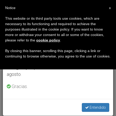
ES
Notice
×
x
Aviso importante
This website or its third party tools use cookies, which are
necessary to its functioning and required to achieve the
Del 27 de julio al 7 de agosto haremos la pausa
purposes illustrated in the cookie policy. If you want to know
anual, aprovechando que en el periodo de verano
more or withdraw your consent to all or some of the cookies,
please refer to the
cookie policy
.
se generan menos informaciones y también el
consumo de las mismas disminuye.
By closing this banner, scrolling this page, clicking a link or
continuing to browse otherwise, you agree to the use of cookies.
Retomamos el trabajo ordinario de las ediciones
en inglés y español de ZENIT el lunes 10 de
agosto.
Gracias.
Entendido