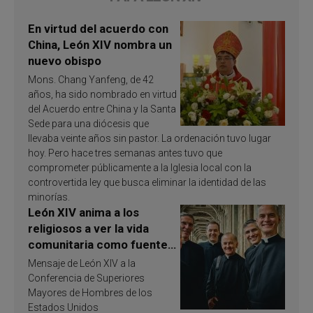
En virtud del acuerdo con
China, León XIV nombra un
nuevo obispo
Mons. Chang Yanfeng, de 42
años, ha sido nombrado en virtud
del Acuerdo entre China y la Santa
Sede para una diócesis que
llevaba veinte años sin pastor. La ordenación tuvo lugar
hoy. Pero hace tres semanas antes tuvo que
comprometer públicamente a la Iglesia local con la
controvertida ley que busca eliminar la identidad de las
minorías.
León XIV anima a los
religiosos a ver la vida
comunitaria como fuente
de inspiración y
Mensaje de León XIV a la
santificación
Conferencia de Superiores
Mayores de Hombres de los
Estados Unidos