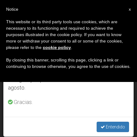
ES
Notice
×
x
Aviso importante
This website or its third party tools use cookies, which are
necessary to its functioning and required to achieve the
Del 27 de julio al 7 de agosto haremos la pausa
DÍA
purposes illustrated in the cookie policy. If you want to know
anual, aprovechando que en el periodo de verano
Septiembre 26th, 2003
more or withdraw your consent to all or some of the cookies,
please refer to the
cookie policy
.
se generan menos informaciones y también el
consumo de las mismas disminuye.
By closing this banner, scrolling this page, clicking a link or
continuing to browse otherwise, you agree to the use of cookies.
ÚLTIMAS NOTICIAS
Retomamos el trabajo ordinario de las ediciones
en inglés y español de ZENIT el lunes 10 de
agosto.
Reconocida por el Vaticano la Unión de Guías y Scouts de
Europa
Gracias.
SEP 26, 2003 00:00
ZENIT STAFF
Entendido