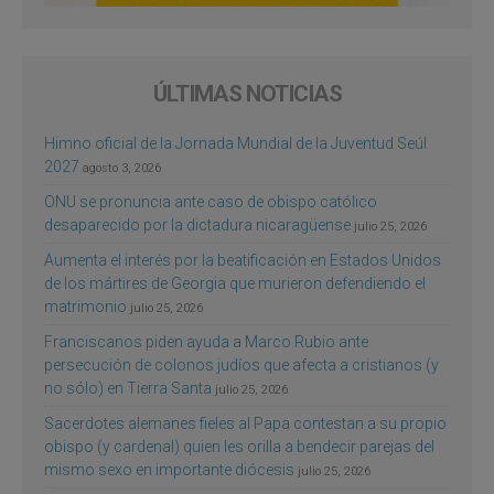
ÚLTIMAS NOTICIAS
Himno oficial de la Jornada Mundial de la Juventud Seúl
2027
agosto 3, 2026
ONU se pronuncia ante caso de obispo católico
desaparecido por la dictadura nicaragüense
julio 25, 2026
Aumenta el interés por la beatificación en Estados Unidos
de los mártires de Georgia que murieron defendiendo el
matrimonio
julio 25, 2026
Franciscanos piden ayuda a Marco Rubio ante
persecución de colonos judíos que afecta a cristianos (y
no sólo) en Tierra Santa
julio 25, 2026
Sacerdotes alemanes fieles al Papa contestan a su propio
obispo (y cardenal) quien les orilla a bendecir parejas del
mismo sexo en importante diócesis
julio 25, 2026