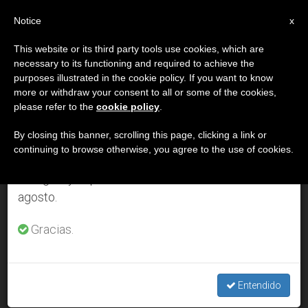
ES
Notice
×
x
Aviso importante
This website or its third party tools use cookies, which are
necessary to its functioning and required to achieve the
Del 27 de julio al 7 de agosto haremos la pausa
DÍA
purposes illustrated in the cookie policy. If you want to know
anual, aprovechando que en el periodo de verano
Septiembre 4th, 2003
more or withdraw your consent to all or some of the cookies,
please refer to the
cookie policy
.
se generan menos informaciones y también el
consumo de las mismas disminuye.
By closing this banner, scrolling this page, clicking a link or
continuing to browse otherwise, you agree to the use of cookies.
ÚLTIMAS NOTICIAS
Retomamos el trabajo ordinario de las ediciones
en inglés y español de ZENIT el lunes 10 de
agosto.
«Maratón de los Pueblos» en honor de la Madre Teresa en
Albania
Gracias.
SEP 04, 2003 00:00
ZENIT STAFF
Entendido