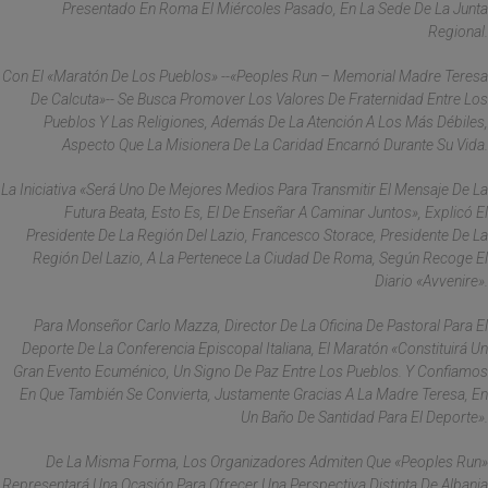
Presentado En Roma El Miércoles Pasado, En La Sede De La Junta
Regional.
Con El «Maratón De Los Pueblos» --«Peoples Run – Memorial Madre Teresa
De Calcuta»-- Se Busca Promover Los Valores De Fraternidad Entre Los
Pueblos Y Las Religiones, Además De La Atención A Los Más Débiles,
Aspecto Que La Misionera De La Caridad Encarnó Durante Su Vida.
La Iniciativa «será Uno De Mejores Medios Para Transmitir El Mensaje De La
Futura Beata, Esto Es, El De Enseñar A Caminar Juntos», Explicó El
Presidente De La Región Del Lazio, Francesco Storace, Presidente De La
Región Del Lazio, A La Pertenece La Ciudad De Roma, Según Recoge El
Diario «Avvenire».
Para Monseñor Carlo Mazza, Director De La Oficina De Pastoral Para El
Deporte De La Conferencia Episcopal Italiana, El Maratón «constituirá Un
Gran Evento Ecuménico, Un Signo De Paz Entre Los Pueblos. Y Confiamos
En Que También Se Convierta, Justamente Gracias A La Madre Teresa, En
Un Baño De Santidad Para El Deporte».
De La Misma Forma, Los Organizadores Admiten Que «Peoples Run»
Representará Una Ocasión Para Ofrecer Una Perspectiva Distinta De Albania