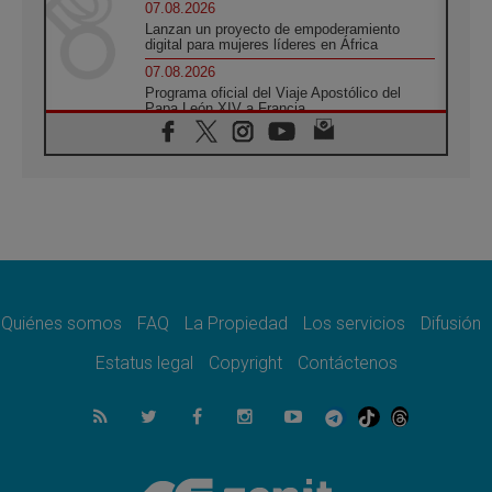
07.08.2026
Lanzan un proyecto de empoderamiento
digital para mujeres líderes en África
07.08.2026
Programa oficial del Viaje Apostólico del
Papa León XIV a Francia
07.08.2026
Obispos de Ecuador: El bien de las familias
no admite premuras legislativas
06.08.2026
Cardenal Parolin: La paz comienza con la
empatía al dolor del otro
06.08.2026
Fray Marco Vianelli: Aprender el Evangelio
de la Paz en la Escuela de San Francisco
Quiénes somos
FAQ
La Propiedad
Los servicios
Difusión
06.08.2026
La visita del Papa León XIV a Asís en un
Estatus legal
Copyright
Contáctenos
minuto
06.08.2026
El agradecimiento de los jóvenes al Papa:
«Hoy nos sentimos Iglesia»
06.08.2026
Líbano: Reanudan los coloquios en Roma en
medio de tensiones y ataques en el sur del