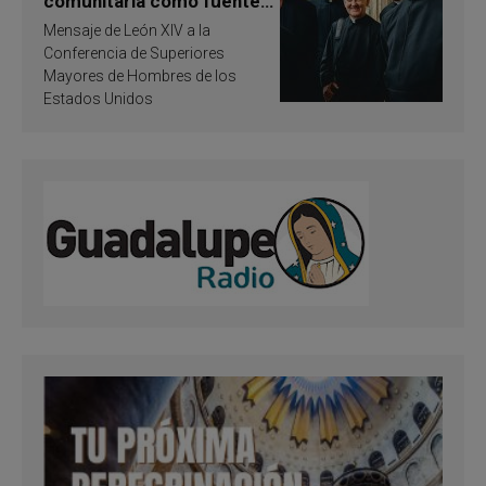
comunitaria como fuente
de inspiración y
Mensaje de León XIV a la
santificación
Conferencia de Superiores
Mayores de Hombres de los
Estados Unidos