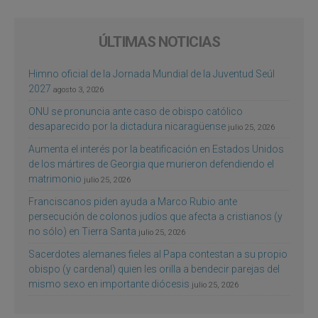
ÚLTIMAS NOTICIAS
Himno oficial de la Jornada Mundial de la Juventud Seúl
2027
agosto 3, 2026
ONU se pronuncia ante caso de obispo católico
desaparecido por la dictadura nicaragüense
julio 25, 2026
Aumenta el interés por la beatificación en Estados Unidos
de los mártires de Georgia que murieron defendiendo el
matrimonio
julio 25, 2026
Franciscanos piden ayuda a Marco Rubio ante
persecución de colonos judíos que afecta a cristianos (y
no sólo) en Tierra Santa
julio 25, 2026
Sacerdotes alemanes fieles al Papa contestan a su propio
obispo (y cardenal) quien les orilla a bendecir parejas del
mismo sexo en importante diócesis
julio 25, 2026