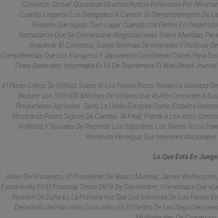
Comercio Global. Quedaban Muchos Puntos Polémicos Por Afrontar
Cuando Llegaron Los Delegados A Cancún. El Derrumbamiento De La
Reunión Que Siguió Tuvo Lugar Cuando Los Países En Desarrollo
Rechazaron Que Se Comenzaran Negociaciones Sobre Medidas Para
Reactivar El Comercio, Como Normas De Inversión Y Políticas De
Competencias Que Los Europeos Y Japoneses Consideran Claves Para Sus
Fines Generales, Informaba El 15 De Septiembre El Wall Street Journal.
El Punto Crítico Se Enfocó Sobre Si Los Países Ricos Tenían La Voluntad De
Reducir Los 300.000 Millones De Dólares Que Al Año Conceden A Sus
Productores Agrícolas. Tanto La Unión Europea Como Estados Unidos
Mostraron Pocos Signos De Cambio. Al Final, Frente A Los Altos Costes
Políticos Y Sociales De Recortar Los Subsidios, Los Países Ricos Han
Preferido Perseguir Sus Intereses Nacionales.
Lo Que Está En Juego
Antes Del Encuentro, El Presidente Del Banco Mundial, James Wolfensohn,
Escribiendo En El Financial Times Del 8 De Septiembre, Comentaba Que «la
Reunión De Doha Es La Primera Vez Que Los Intereses De Los Países En
Desarrollo Se Han Visto Colocados En El Centro De Las Negociaciones
Multilaterales De Comercio».