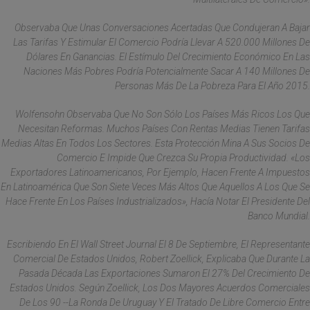
Observaba Que Unas Conversaciones Acertadas Que Condujeran A Bajar
Las Tarifas Y Estimular El Comercio Podría Llevar A 520.000 Millones De
Dólares En Ganancias. El Estímulo Del Crecimiento Económico En Las
Naciones Más Pobres Podría Potencialmente Sacar A 140 Millones De
Personas Más De La Pobreza Para El Año 2015.
Wolfensohn Observaba Que No Son Sólo Los Países Más Ricos Los Que
Necesitan Reformas. Muchos Países Con Rentas Medias Tienen Tarifas
Medias Altas En Todos Los Sectores. Esta Protección Mina A Sus Socios De
Comercio E Impide Que Crezca Su Propia Productividad. «Los
Exportadores Latinoamericanos, Por Ejemplo, Hacen Frente A Impuestos
En Latinoamérica Que Son Siete Veces Más Altos Que Aquellos A Los Que Se
Hace Frente En Los Países Industrializados», Hacía Notar El Presidente Del
Banco Mundial.
Escribiendo En El Wall Street Journal El 8 De Septiembre, El Representante
Comercial De Estados Unidos, Robert Zoellick, Explicaba Que Durante La
Pasada Década Las Exportaciones Sumaron El 27% Del Crecimiento De
Estados Unidos. Según Zoellick, Los Dos Mayores Acuerdos Comerciales
De Los 90 --La Ronda De Uruguay Y El Tratado De Libre Comercio Entre