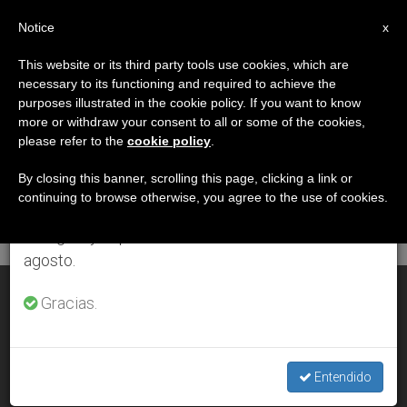
ES
Notice
×
x
Aviso importante
This website or its third party tools use cookies, which are
necessary to its functioning and required to achieve the
Del 27 de julio al 7 de agosto haremos la pausa
DÍA
purposes illustrated in the cookie policy. If you want to know
anual, aprovechando que en el periodo de verano
Septiembre 27th, 2003
more or withdraw your consent to all or some of the cookies,
please refer to the
cookie policy
.
se generan menos informaciones y también el
consumo de las mismas disminuye.
By closing this banner, scrolling this page, clicking a link or
continuing to browse otherwise, you agree to the use of cookies.
ÚLTIMAS NOTICIAS
Retomamos el trabajo ordinario de las ediciones
en inglés y español de ZENIT el lunes 10 de
agosto.
Las negociaciones del comercio mundial en crisis
Gracias.
SEP 27, 2003 00:00
ZENIT STAFF
Entendido