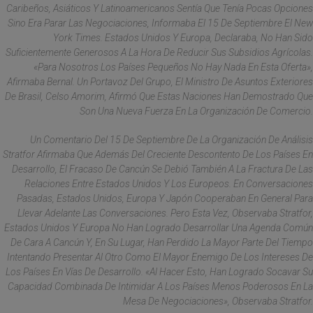
Caribeños, Asiáticos Y Latinoamericanos Sentía Que Tenía Pocas Opciones
Sino Era Parar Las Negociaciones, Informaba El 15 De Septiembre El New
York Times. Estados Unidos Y Europa, Declaraba, No Han Sido
Suficientemente Generosos A La Hora De Reducir Sus Subsidios Agrícolas.
«Para Nosotros Los Países Pequeños No Hay Nada En Esta Oferta»,
Afirmaba Bernal. Un Portavoz Del Grupo, El Ministro De Asuntos Exteriores
De Brasil, Celso Amorim, Afirmó Que Estas Naciones Han Demostrado Que
Son Una Nueva Fuerza En La Organización De Comercio.
Un Comentario Del 15 De Septiembre De La Organización De Análisis
Stratfor Afirmaba Que Además Del Creciente Descontento De Los Países En
Desarrollo, El Fracaso De Cancún Se Debió También A La Fractura De Las
Relaciones Entre Estados Unidos Y Los Europeos. En Conversaciones
Pasadas, Estados Unidos, Europa Y Japón Cooperaban En General Para
Llevar Adelante Las Conversaciones. Pero Esta Vez, Observaba Stratfor,
Estados Unidos Y Europa No Han Logrado Desarrollar Una Agenda Común
De Cara A Cancún Y, En Su Lugar, Han Perdido La Mayor Parte Del Tiempo
Intentando Presentar Al Otro Como El Mayor Enemigo De Los Intereses De
Los Países En Vías De Desarrollo. «Al Hacer Esto, Han Logrado Socavar Su
Capacidad Combinada De Intimidar A Los Países Menos Poderosos En La
Mesa De Negociaciones», Observaba Stratfor.