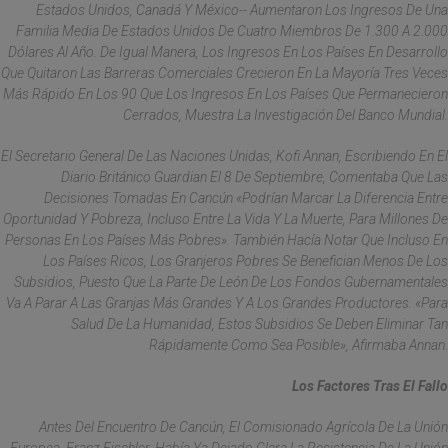
Estados Unidos, Canadá Y México-- Aumentaron Los Ingresos De Una
Familia Media De Estados Unidos De Cuatro Miembros De 1.300 A 2.000
Dólares Al Año. De Igual Manera, Los Ingresos En Los Países En Desarrollo
Que Quitaron Las Barreras Comerciales Crecieron En La Mayoría Tres Veces
Más Rápido En Los 90 Que Los Ingresos En Los Países Que Permanecieron
Cerrados, Muestra La Investigación Del Banco Mundial.
El Secretario General De Las Naciones Unidas, Kofi Annan, Escribiendo En El
Diario Británico Guardian El 8 De Septiembre, Comentaba Que Las
Decisiones Tomadas En Cancún «podrían Marcar La Diferencia Entre
Oportunidad Y Pobreza, Incluso Entre La Vida Y La Muerte, Para Millones De
Personas En Los Países Más Pobres». También Hacía Notar Que Incluso En
Los Países Ricos, Los Granjeros Pobres Se Benefician Menos De Los
Subsidios, Puesto Que La Parte De León De Los Fondos Gubernamentales
Va A Parar A Las Granjas Más Grandes Y A Los Grandes Productores. «Para
Salud De La Humanidad, Estos Subsidios Se Deben Eliminar Tan
Rápidamente Como Sea Posible», Afirmaba Annan.
Los Factores Tras El Fallo
Antes Del Encuentro De Cancún, El Comisionado Agrícola De La Unión