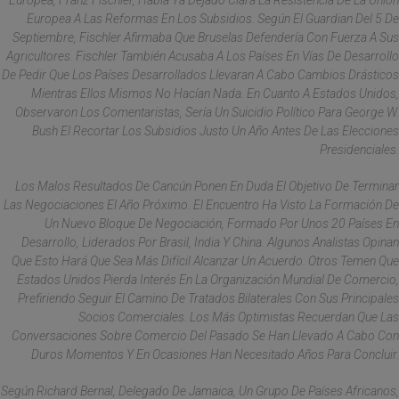
Europea, Franz Fischler, Había Ya Dejado Clara La Resistencia De La Unión
Europea A Las Reformas En Los Subsidios. Según El Guardian Del 5 De
Septiembre, Fischler Afirmaba Que Bruselas Defendería Con Fuerza A Sus
Agricultores. Fischler También Acusaba A Los Países En Vías De Desarrollo
De Pedir Que Los Países Desarrollados Llevaran A Cabo Cambios Drásticos
Mientras Ellos Mismos No Hacían Nada. En Cuanto A Estados Unidos,
Observaron Los Comentaristas, Sería Un Suicidio Político Para George W.
Bush El Recortar Los Subsidios Justo Un Año Antes De Las Elecciones
Presidenciales.
Los Malos Resultados De Cancún Ponen En Duda El Objetivo De Terminar
Las Negociaciones El Año Próximo. El Encuentro Ha Visto La Formación De
Un Nuevo Bloque De Negociación, Formado Por Unos 20 Países En
Desarrollo, Liderados Por Brasil, India Y China. Algunos Analistas Opinan
Que Esto Hará Que Sea Más Difícil Alcanzar Un Acuerdo. Otros Temen Que
Estados Unidos Pierda Interés En La Organización Mundial De Comercio,
Prefiriendo Seguir El Camino De Tratados Bilaterales Con Sus Principales
Socios Comerciales. Los Más Optimistas Recuerdan Que Las
Conversaciones Sobre Comercio Del Pasado Se Han Llevado A Cabo Con
Duros Momentos Y En Ocasiones Han Necesitado Años Para Concluir.
Según Richard Bernal, Delegado De Jamaica, Un Grupo De Países Africanos,