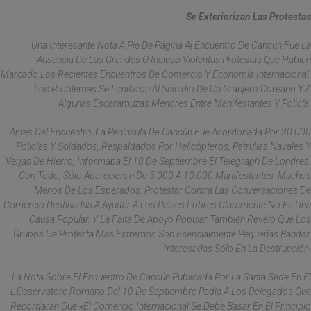
Se Exteriorizan Las Protestas
Una Interesante Nota A Pie De Página Al Encuentro De Cancún Fue La
Ausencia De Las Grandes O Incluso Violentas Protestas Que Habían
Marcado Los Recientes Encuentros De Comercio Y Economía Internacional.
Los Problemas Se Limitaron Al Suicidio De Un Granjero Coreano Y A
Algunas Escaramuzas Menores Entre Manifestantes Y Policía.
Antes Del Encuentro, La Península De Cancún Fue Acordonada Por 20.000
Policías Y Soldados, Respaldados Por Helicópteros, Patrullas Navales Y
Verjas De Hierro, Informaba El 10 De Septiembre El Telegraph De Londres.
Con Todo, Sólo Aparecieron De 5.000 A 10.000 Manifestantes, Muchos
Menos De Los Esperados. Protestar Contra Las Conversaciones De
Comercio Destinadas A Ayudar A Los Países Pobres Claramente No Es Una
Causa Popular. Y La Falta De Apoyo Popular También Reveló Que Los
Grupos De Protesta Más Extremos Son Esencialmente Pequeñas Bandas
Interesadas Sólo En La Destrucción.
La Nota Sobre El Encuentro De Cancún Publicada Por La Santa Sede En El
L’Osservatore Romano Del 10 De Septiembre Pedía A Los Delegados Que
Recordaran Que «el Comercio Internacional Se Debe Basar En El Principio