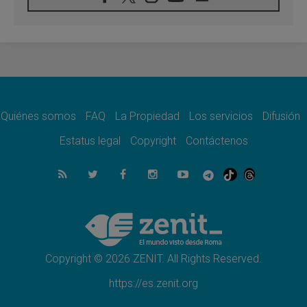
Fray Marco Vianelli: Aprender el Evangelio
de la Paz en la Escuela de San Francisco
06.08.2026
La visita del Papa León XIV a Asís en un
minuto
06.08.2026
El agradecimiento de los jóvenes al Papa:
«Hoy nos sentimos Iglesia»
Quiénes somos
FAQ
La Propiedad
Los servicios
Difusión
06.08.2026
Líbano: Reanudan los coloquios en Roma en
Estatus legal
Copyright
Contáctenos
medio de tensiones y ataques en el sur del
país
06.08.2026
Hiroshima y Nagasaki, 81 años después.
Comienzan "Diez Días Oración por la Paz"
06.08.2026
Pizzaballa en Asís: los cristianos quieren
paz
Copyright © 2026 ZENIT. All Rights Reserved.
https://es.zenit.org