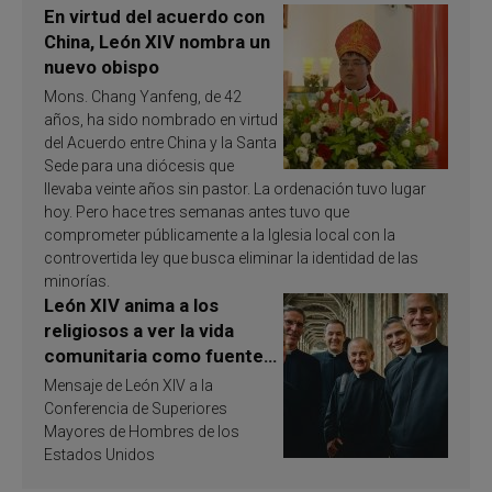
En virtud del acuerdo con
China, León XIV nombra un
nuevo obispo
Mons. Chang Yanfeng, de 42
años, ha sido nombrado en virtud
del Acuerdo entre China y la Santa
Sede para una diócesis que
llevaba veinte años sin pastor. La ordenación tuvo lugar
hoy. Pero hace tres semanas antes tuvo que
comprometer públicamente a la Iglesia local con la
controvertida ley que busca eliminar la identidad de las
minorías.
León XIV anima a los
religiosos a ver la vida
comunitaria como fuente
de inspiración y
Mensaje de León XIV a la
santificación
Conferencia de Superiores
Mayores de Hombres de los
Estados Unidos