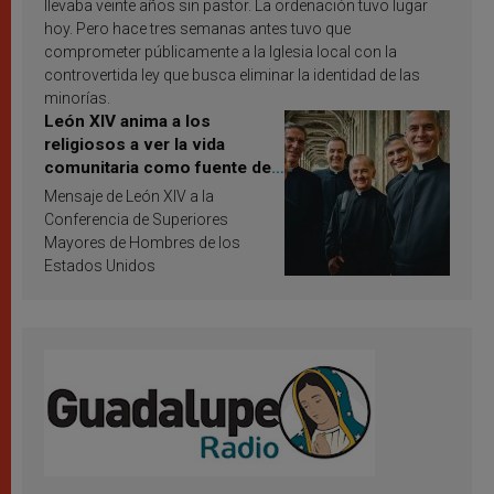
llevaba veinte años sin pastor. La ordenación tuvo lugar
hoy. Pero hace tres semanas antes tuvo que
comprometer públicamente a la Iglesia local con la
controvertida ley que busca eliminar la identidad de las
minorías.
León XIV anima a los
religiosos a ver la vida
comunitaria como fuente de
inspiración y santificación
Mensaje de León XIV a la
Conferencia de Superiores
Mayores de Hombres de los
Estados Unidos