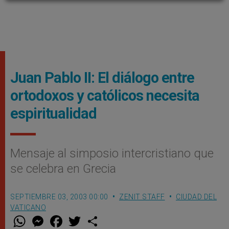
Juan Pablo II: El diálogo entre
ortodoxos y católicos necesita
espiritualidad
Mensaje al simposio intercristiano que
se celebra en Grecia
SEPTIEMBRE 03, 2003 00:00
ZENIT STAFF
CIUDAD DEL
VATICANO
W
M
F
T
S
h
e
a
w
h