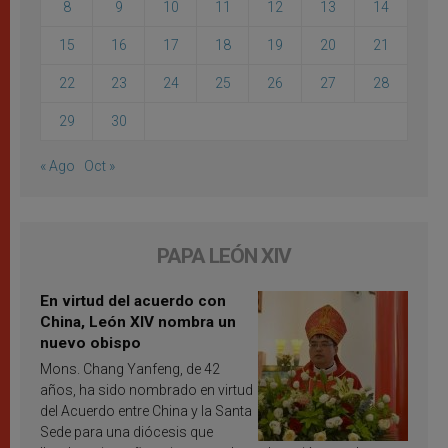
8
9
10
11
12
13
14
15
16
17
18
19
20
21
22
23
24
25
26
27
28
29
30
« Ago
Oct »
PAPA LEÓN XIV
En virtud del acuerdo con
China, León XIV nombra un
nuevo obispo
Mons. Chang Yanfeng, de 42
años, ha sido nombrado en virtud
del Acuerdo entre China y la Santa
Sede para una diócesis que