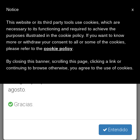
ES
Notice
×
x
Aviso importante
This website or its third party tools use cookies, which are
necessary to its functioning and required to achieve the
Del 27 de julio al 7 de agosto haremos la pausa
purposes illustrated in the cookie policy. If you want to know
anual, aprovechando que en el periodo de verano
more or withdraw your consent to all or some of the cookies,
please refer to the
cookie policy
.
se generan menos informaciones y también el
consumo de las mismas disminuye.
By closing this banner, scrolling this page, clicking a link or
continuing to browse otherwise, you agree to the use of cookies.
Retomamos el trabajo ordinario de las ediciones
en inglés y español de ZENIT el lunes 10 de
agosto.
Gracias.
Entendido