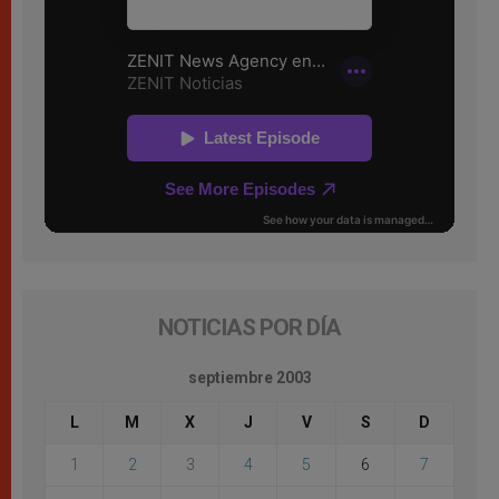
NOTICIAS POR DÍA
septiembre 2003
L
M
X
J
V
S
D
1
2
3
4
5
6
7