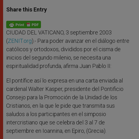
a
s
c
i
a
t
s
e
t
r
Share this Entry
s
e
b
t
e
A
n
o
e
p
g
o
r
p
e
k
r
CIUDAD DEL VATICANO, 3 septiembre 2003
(
ZENIT.org
).- Para poder avanzar en el diálogo entre
católicos y ortodoxos, divididos por el cisma de
inicios del segundo milenio, se necesita una
espiritualidad profunda, afirma Juan Pablo II:
El pontífice así lo expresa en una carta enviada al
cardenal Walter Kasper, presidente del Pontificio
Consejo para la Promoción de la Unidad de los
Cristianos, en la que le pide que transmita sus
saludos a los participantes en el simposio
intercristiano que se celebra del 3 al 7 de
septiembre en Ioannina, en Epiro, (Grecia).