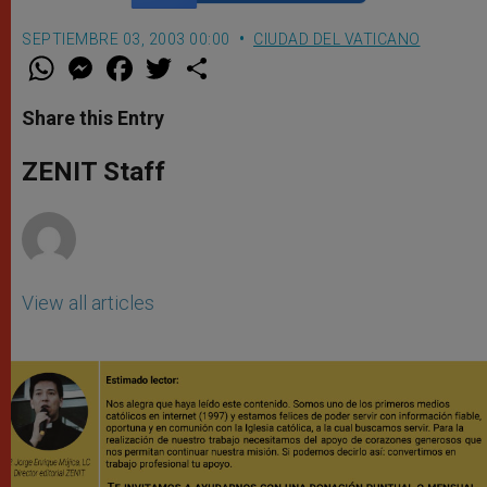
SEPTIEMBRE 03, 2003 00:00
CIUDAD DEL VATICANO
W
M
F
T
S
h
e
a
w
h
a
s
c
i
a
t
s
e
t
r
Share this Entry
s
e
b
t
e
A
n
o
e
p
g
o
r
ZENIT Staff
p
e
k
r
View all articles