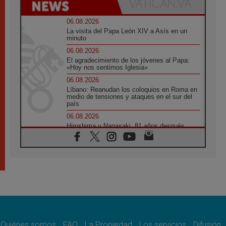
06.08.2026
La visita del Papa León XIV a Asís en un
minuto
06.08.2026
El agradecimiento de los jóvenes al Papa:
«Hoy nos sentimos Iglesia»
06.08.2026
Líbano: Reanudan los coloquios en Roma en
medio de tensiones y ataques en el sur del
país
06.08.2026
Hiroshima y Nagasaki, 81 años después.
Comienzan "Diez Días Oración por la Paz"
06.08.2026
Pizzaballa en Asís: los cristianos quieren
paz
06.08.2026
Sturla: La visita de León XIV será una buena
noticia para todo el Uruguay
06.08.2026
León XIV: La revolución del Evangelio
derriba los muros que separan
Quiénes somos
FAQ
La Propiedad
Los servicios
Difusión