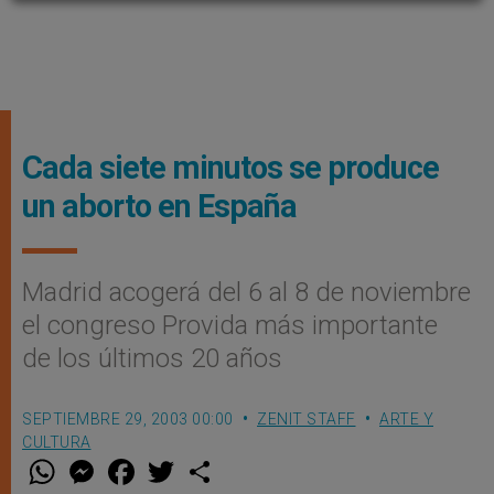
Cada siete minutos se produce
un aborto en España
Madrid acogerá del 6 al 8 de noviembre
el congreso Provida más importante
de los últimos 20 años
SEPTIEMBRE 29, 2003 00:00
ZENIT STAFF
ARTE Y
CULTURA
W
M
F
T
S
h
e
a
w
h