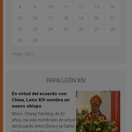
8
9
10
11
12
13
14
15
16
17
18
19
20
21
22
23
24
25
26
27
28
29
30
« Ago
Oct »
PAPA LEÓN XIV
En virtud del acuerdo con
China, León XIV nombra un
nuevo obispo
Mons. Chang Yanfeng, de 42
años, ha sido nombrado en virtud
del Acuerdo entre China y la Santa