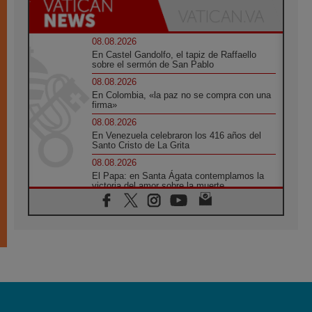
08.08.2026
En Castel Gandolfo, el tapiz de Raffaello
sobre el sermón de San Pablo
08.08.2026
En Colombia, «la paz no se compra con una
firma»
08.08.2026
En Venezuela celebraron los 416 años del
Santo Cristo de La Grita
08.08.2026
El Papa: en Santa Ágata contemplamos la
victoria del amor sobre la muerte
08.08.2026
León XIV visitará el Santuario de la Madre
del Buen Consejo de Genazzano
07.08.2026
Filipinas: el Vicariato Apostólico de Calapán
se convierte en diócesis
07.08.2026
Honduras: Los desplazados invisibles de una
crisis olvidada