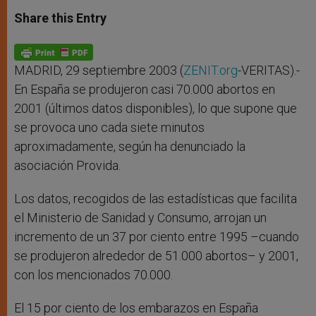
a
s
c
i
a
t
s
e
t
r
Share this Entry
s
e
b
t
e
A
n
o
e
p
g
o
r
p
e
k
r
MADRID, 29 septiembre 2003 (
ZENIT.org
-VERITAS).-
En España se produjeron casi 70.000 abortos en
2001 (últimos datos disponibles), lo que supone que
se provoca uno cada siete minutos
aproximadamente, según ha denunciado la
asociación Provida.
Los datos, recogidos de las estadísticas que facilita
el Ministerio de Sanidad y Consumo, arrojan un
incremento de un 37 por ciento entre 1995 –cuando
se produjeron alrededor de 51.000 abortos– y 2001,
con los mencionados 70.000.
El 15 por ciento de los embarazos en España