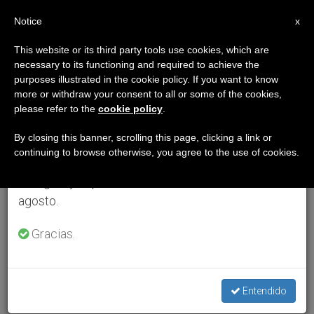
ES
Notice
×
x
Aviso importante
This website or its third party tools use cookies, which are
necessary to its functioning and required to achieve the
Del 27 de julio al 7 de agosto haremos la pausa
purposes illustrated in the cookie policy. If you want to know
anual, aprovechando que en el periodo de verano
more or withdraw your consent to all or some of the cookies,
please refer to the
cookie policy
.
se generan menos informaciones y también el
consumo de las mismas disminuye.
By closing this banner, scrolling this page, clicking a link or
continuing to browse otherwise, you agree to the use of cookies.
Retomamos el trabajo ordinario de las ediciones
en inglés y español de ZENIT el lunes 10 de
agosto.
Gracias.
Entendido