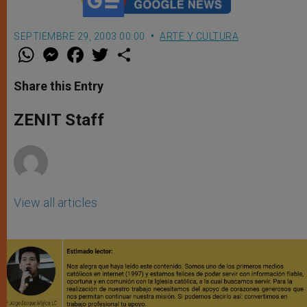
SEPTIEMBRE 29, 2003 00:00
ARTE Y CULTURA
W
M
F
T
S
h
e
a
w
h
a
s
c
i
a
t
s
e
t
r
Share this Entry
s
e
b
t
e
A
n
o
e
p
g
o
r
ZENIT Staff
p
e
k
r
View all articles