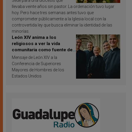
Sede para una diócesis que
llevaba veinte años sin pastor. La ordenación tuvo lugar
hoy. Pero hace tres semanas antes tuvo que
comprometer públicamente a la Iglesia local con la
controvertida ley que busca eliminar la identidad de las
minorías.
León XIV anima a los
religiosos a ver la vida
comunitaria como fuente de
inspiración y santificación
Mensaje de León XIV a la
Conferencia de Superiores
Mayores de Hombres de los
Estados Unidos