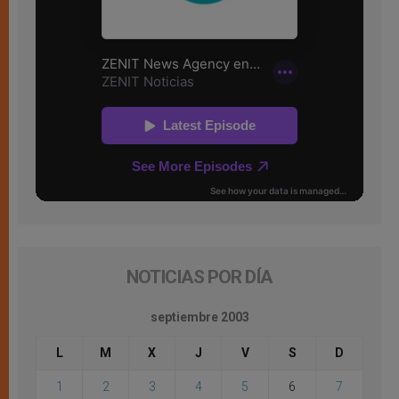
NOTICIAS POR DÍA
septiembre 2003
L
M
X
J
V
S
D
1
2
3
4
5
6
7