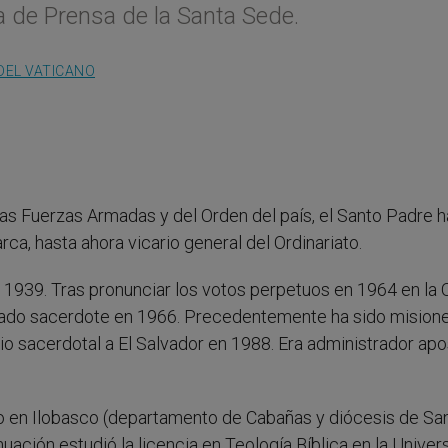
a de Prensa de la Santa Sede.
DEL VATICANO
e las Fuerzas Armadas y del Orden del país, el Santo Padre h
a, hasta ahora vicario general del Ordinariato.
n 1939. Tras pronunciar los votos perpetuos en 1964 en la
enado sacerdote en 1966. Precedentemente ha sido mision
rio sacerdotal a El Salvador en 1988. Era administrador apo
do en Ilobasco (departamento de Cabañas y diócesis de Sa
uación estudió la licencia en Teología Bíblica en la Univer