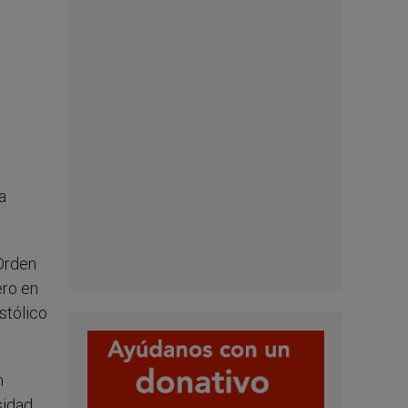
a
 Orden
ero en
stólico
n
sidad