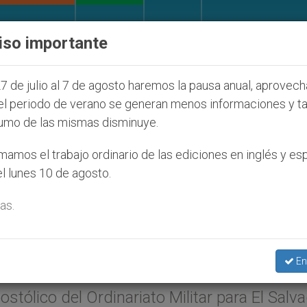
IGLESIA Y MUNDO
DOCUMENTOS
DONATIVOS
iso importante
onos judíos que afecta a cristianos (y no sólo) en Ti
7 de julio al 7 de agosto haremos la pausa anual, aprovec
el periodo de verano se generan menos informaciones y t
umo de las mismas disminuye.
spo auxiliar en Santa Ana 
amos el trabajo ordinario de las ediciones en inglés y es
l lunes 10 de agosto.
ilitar
as.
re 2003 (
ZENIT.org
).- Juan Pablo II ha
En
la diócesis de Santa Ana a monseñor Luis M
stólico del Ordinariato Militar para El Salva