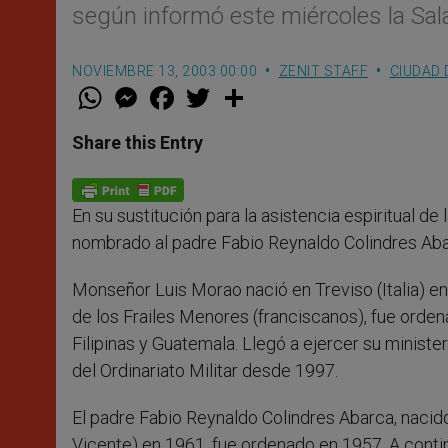
según informó este miércoles la Sal
NOVIEMBRE 13, 2003 00:00
ZENIT STAFF
CIUDAD 
W
M
F
T
S
h
e
a
w
h
a
s
c
i
a
t
s
e
t
r
Share this Entry
s
e
b
t
e
A
n
o
e
p
g
o
r
p
e
k
En su sustitución para la asistencia espiritual d
r
nombrado al padre Fabio Reynaldo Colindres Abarc
Monseñor Luis Morao nació en Treviso (Italia) e
de los Frailes Menores (franciscanos), fue ord
Filipinas y Guatemala. Llegó a ejercer su ministe
del Ordinariato Militar desde 1997.
El padre Fabio Reynaldo Colindres Abarca, naci
Vicente) en 1961, fue ordenado en 1957. A contin