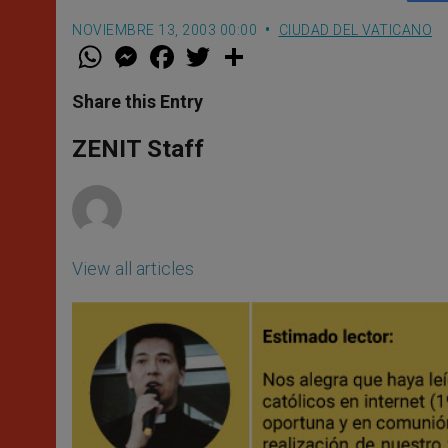
NOVIEMBRE 13, 2003 00:00
CIUDAD DEL VATICANO
W
M
F
T
S
h
e
a
w
h
a
s
c
i
a
t
s
e
t
r
Share this Entry
s
e
b
t
e
A
n
o
e
p
g
o
r
ZENIT Staff
p
e
k
r
View all articles