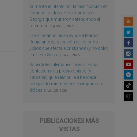
Aumenta el interés por la beatificación en
Estados Unidos de los mártires de
Georgia que murieron defendiendo el
matrimonio
julio 25, 2026
Franciscanos piden ayuda a Marco
Rubio ante persecución de colonos
judíos que afecta a cristianos (y no sólo)
en Tierra Santa
julio 25, 2026
Sacerdotes alemanes fieles al Papa
contestan a su propio obispo (y
cardenal) quien les orilla a bendecir
parejas del mismo sexo en importante
diócesis
julio 25, 2026
PUBLICACIONES MÁS
VISTAS