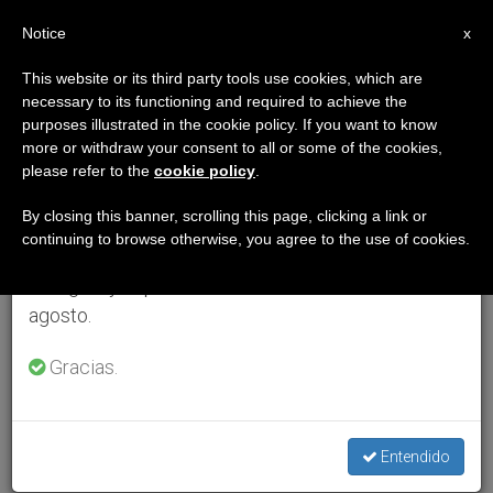
ES
Notice
×
x
Aviso importante
This website or its third party tools use cookies, which are
necessary to its functioning and required to achieve the
Del 27 de julio al 7 de agosto haremos la pausa
purposes illustrated in the cookie policy. If you want to know
anual, aprovechando que en el periodo de verano
more or withdraw your consent to all or some of the cookies,
please refer to the
cookie policy
.
se generan menos informaciones y también el
consumo de las mismas disminuye.
By closing this banner, scrolling this page, clicking a link or
continuing to browse otherwise, you agree to the use of cookies.
Retomamos el trabajo ordinario de las ediciones
en inglés y español de ZENIT el lunes 10 de
agosto.
Gracias.
Entendido