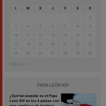
L
M
X
J
V
S
D
1
2
3
4
5
6
7
8
9
10
11
12
13
14
15
16
17
18
19
20
21
22
23
24
25
26
27
28
29
30
« Oct
Dic »
PAPA LEÓN XIV
¿Qué tan popular es el Papa
León XIV en los 6 países con
más católicos de América