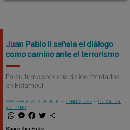
Juan Pablo II señala el diálogo
como camino ante el terrorismo
En su firme condena de los atentados
en Estambul
NOVIEMBRE 21, 2003 00:00
ZENIT STAFF
CIUDAD DEL
VATICANO
W
M
F
T
S
h
e
a
w
h
a
s
c
i
a
t
s
e
t
r
Share this Entry