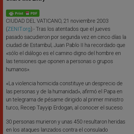
s
e
b
t
e
A
n
o
e
p
g
o
r
p
e
k
r
CIUDAD DEL VATICANO, 21 noviembre 2003
(
ZENIT.org
).- Tras los atentados que el jueves
pasado sacudieron por segunda vez en cinco días la
ciudad de Estambul, Juan Pablo II ha recordado que
«sólo el diálogo es el camino digno del hombre en
las tensiones que oponen a personas o grupos
humanos».
«La violencia homicida constituye un desprecio de
las personas y de la humanidad», afirmó el Papa en
un telegrama de pésame dirigido al primer ministro
turco, Recep Tayyip Erdogan, al conocer el suceso.
30 personas murieron y unas 450 resultaron heridas
en los ataques lanzados contra el consulado