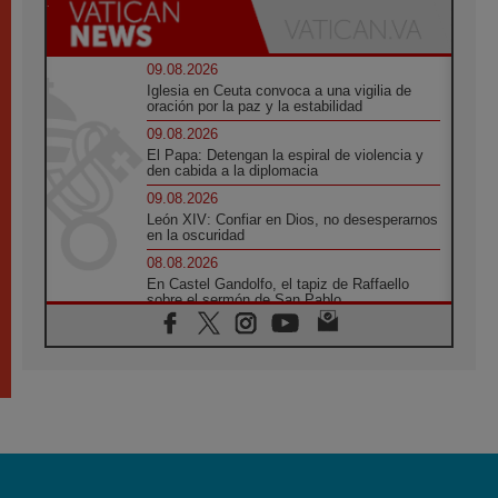
09.08.2026
Iglesia en Ceuta convoca a una vigilia de
oración por la paz y la estabilidad
09.08.2026
El Papa: Detengan la espiral de violencia y
den cabida a la diplomacia
09.08.2026
León XIV: Confiar en Dios, no desesperarnos
en la oscuridad
08.08.2026
En Castel Gandolfo, el tapiz de Raffaello
sobre el sermón de San Pablo
08.08.2026
En Colombia, «la paz no se compra con una
firma»
08.08.2026
En Venezuela celebraron los 416 años del
Santo Cristo de La Grita
08.08.2026
El Papa: en Santa Ágata contemplamos la
victoria del amor sobre la muerte