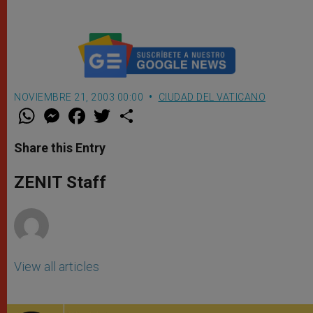
NOVIEMBRE 21, 2003 00:00
CIUDAD DEL VATICANO
W
M
F
T
S
h
e
a
w
h
a
s
c
i
a
t
s
e
t
r
Share this Entry
s
e
b
t
e
A
n
o
e
p
g
o
r
ZENIT Staff
p
e
k
r
View all articles