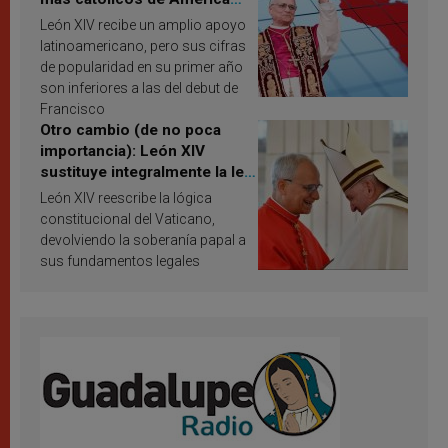
Latina en 2026? Publican
León XIV recibe un amplio apoyo
resultados de investigación
latinoamericano, pero sus cifras
de popularidad en su primer año
son inferiores a las del debut de
Francisco
Otro cambio (de no poca
importancia): León XIV
sustituye integralmente la ley
vaticana de Papa Francisco
León XIV reescribe la lógica
constitucional del Vaticano,
devolviendo la soberanía papal a
sus fundamentos legales