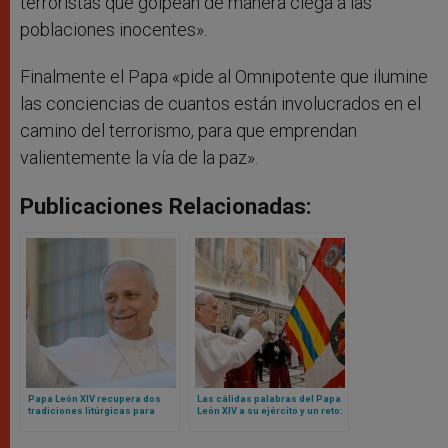
terroristas que golpean de manera ciega a las
poblaciones inocentes».
Finalmente el Papa «pide al Omnipotente que ilumine
las conciencias de cuantos están involucrados en el
camino del terrorismo, para que emprendan
valientemente la vía de la paz».
Publicaciones Relacionadas:
Papa León XIV recupera dos
Las cálidas palabras del Papa
tradiciones litúrgicas para
León XIV a su ejército y un reto:
Navidad
sean mensaje de unidad para
toda la Curia Romana