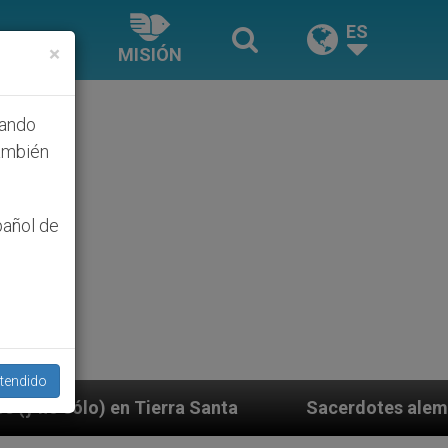
ES
×
MISIÓN
hando
ambién
pañol de
tendido
a Santa
Sacerdotes alemanes fieles al Papa cont