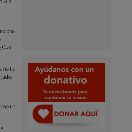
ro «La
lexiona
y
«¿Qué
ismo ha
 judía
como un
le