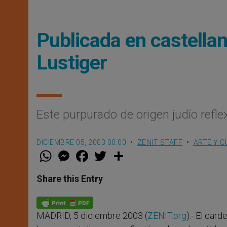
Publicada en castella
Lustiger
Este purpurado de origen judío reflex
DICIEMBRE 05, 2003 00:00
ZENIT STAFF
ARTE Y C
W
M
F
T
S
h
e
a
w
h
a
s
c
i
a
t
s
e
t
r
Share this Entry
s
e
b
t
e
A
n
o
e
p
g
o
r
p
e
k
MADRID, 5 diciembre 2003 (
ZENIT.org
).- El car
r