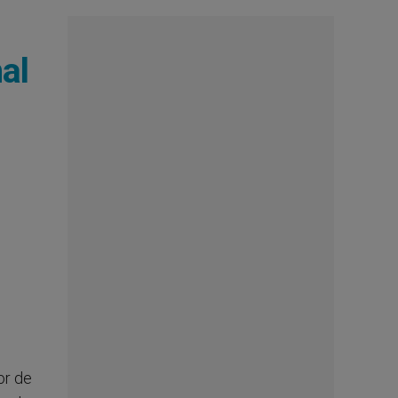
al
or de