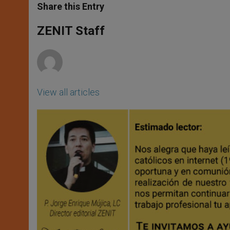
t
s
e
t
r
Share this Entry
s
e
b
t
e
A
n
o
e
p
g
o
r
ZENIT Staff
p
e
k
r
View all articles