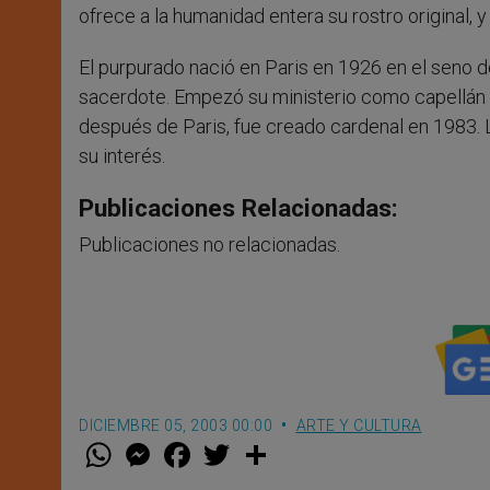
ofrece a la humanidad entera su rostro original, 
El purpurado nació en Paris en 1926 en el seno d
sacerdote. Empezó su ministerio como capellán e
después de Paris, fue creado cardenal en 1983. L
su interés.
Publicaciones Relacionadas:
Publicaciones no relacionadas.
DICIEMBRE 05, 2003 00:00
ARTE Y CULTURA
W
M
F
T
S
h
e
a
w
h
a
s
c
i
a