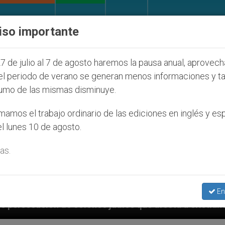
IGLESIA Y MUNDO
DOCUMENTOS
DONATIVOS
iso importante
7 de julio al 7 de agosto haremos la pausa anual, aprovec
el periodo de verano se generan menos informaciones y t
umo de las mismas disminuye.
amos el trabajo ordinario de las ediciones en inglés y es
l lunes 10 de agosto.
as.
En
s judíos que afecta a cristianos (y no sólo) en Tierr