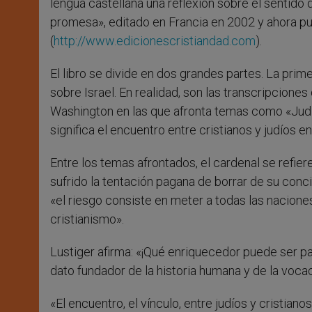
lengua castellana una reflexión sobre el sentido d
promesa», editado en Francia en 2002 y ahora pu
(
http://www.edicionescristiandad.com
).
El libro se divide en dos grandes partes. La prim
sobre Israel. En realidad, son las transcripcione
Washington en las que afronta temas como «Judí
significa el encuentro entre cristianos y judíos e
Entre los temas afrontados, el cardenal se refiere
sufrido la tentación pagana de borrar de su concie
«el riesgo consiste en meter a todas las nacio
cristianismo».
Lustiger afirma: «¡Qué enriquecedor puede ser pa
dato fundador de la historia humana y de la vocaci
«El encuentro, el vínculo, entre judíos y cristian