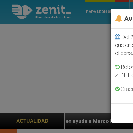
PAPA LEÓN XIV
ROMA
Av
Del 2
que en 
el cons
Retom
ZENIT e
Graci
 piden ayuda a Marco Rubio ante persecución de colono
ACTUALIDAD