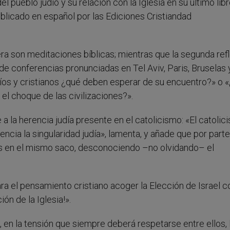
el pueblo judío y su relación con la Iglesia en su último lib
blicado en español por las Ediciones Cristiandad
era son meditaciones bíblicas; mientras que la segunda ref
s de conferencias pronunciadas en Tel Aviv, Paris, Bruselas 
os y cristianos ¿qué deben esperar de su encuentro?» o 
n el choque de las civilizaciones?».
 a la herencia judía presente en el catolicismo: «El catolic
ncia la singularidad judía», lamenta, y añade que por parte
nes en el mismo saco, desconociendo –no olvidando– el
ra el pensamiento cristiano acoger la Elección de Israel 
ón de la Iglesia!».
os, en la tensión que siempre deberá respetarse entre ellos, 