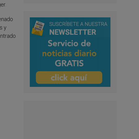
er.
denado
s y
entrado