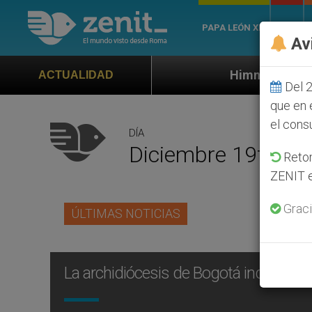
PAPA LEÓN XIV
ROMA
Av
Himno oficial de la Jornada Mundia
ACTUALIDAD
Del 2
que en 
el cons
DÍA
Diciembre 19th, 2
Retom
ZENIT e
Graci
ÚLTIMAS NOTICIAS
La archidiócesis de Bogotá indica tres