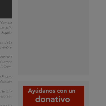
Y Generar
ócesis De
Bogotá.
sis De La
iciembre.
Continuos
s Cuerpos
El Texto.
or Encima
licación.
nterior Y
cesores».