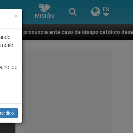
ES
×
MISIÓN
nte caso de obispo católico desaparecido por la dict
hando
ambién
pañol de
tendido