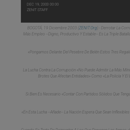
DEC 19, 2003 00:00
ZENIT STAFF
BOGOTÁ, 19 Diciembre 2003 (
ZENIT.org
).- Derrotar La Co
Más Empleo --Digno, Productivo Y Estable-- Es La Triple Bata
«Pongamos Delante Del Pesebre De Belén Estos Tres Regalo
La Lucha Contra La Corrupción «no Puede Admitir La Más Míni
Brotes Que Afectan Entidades» Como «la Policía Y El 
Si Bien Es Necesario «contar Con Partidos Sólidos Que Tenga
«En Esta Lucha --Añade-- La Nación Espera Que Sean Inflexible