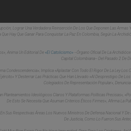
rrupción, Lograr Una Verdadera Reinserción De Los Que Deponen Las Armas 
lla Que Hay Que Ganar Para Conquistar La Paz En Colombia, Según La Archidi
s», Anima Un Editorial De
«El Catolicismo»
--Órgano Oficial De La Archidióce
Capital Colombiana-- Del Pasado 2 De D
ma Condescendencia»; Implica «aplastar Con Todo El Rigor De La Ley Los 
Ejército» Y Desterrar Las Prácticas Que Han Llevado «al Desprestigio De Lo
Colegiados De Representación Popular», Denuncia 
n Planteamientos Ideológicos Claros Y Plataformas Políticas Precisas», «p
De Esto Se Necesita Que Asuman Criterios Éticos Firmes», Afirma La Pub
s En Sus Respectivas Áreas Los Nuevos Ministros De Defensa Nacional Y De I
De Justicia, Como Lo Fueron Sus Ante