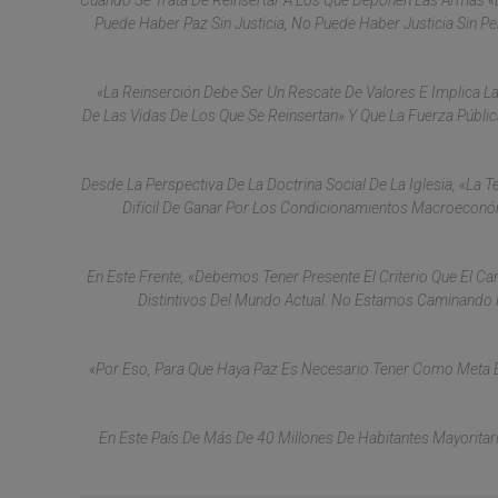
Cuando Se Trata De Reinsertar A Los Que Deponen Las Armas «e
Puede Haber Paz Sin Justicia, No Puede Haber Justicia Sin Pe
«La Reinserción Debe Ser Un Rescate De Valores E Implica La
De Las Vidas De Los Que Se Reinsertan» Y Que La Fuerza Públic
Desde La Perspectiva De La Doctrina Social De La Iglesia, «la T
Difícil De Ganar Por Los Condicionamientos Macroeconóm
En Este Frente, «debemos Tener Presente El Criterio Que El Ca
Distintivos Del Mundo Actual. No Estamos Caminando 
«Por Eso, Para Que Haya Paz Es Necesario Tener Como Meta E
En Este País De Más De 40 Millones De Habitantes Mayorita