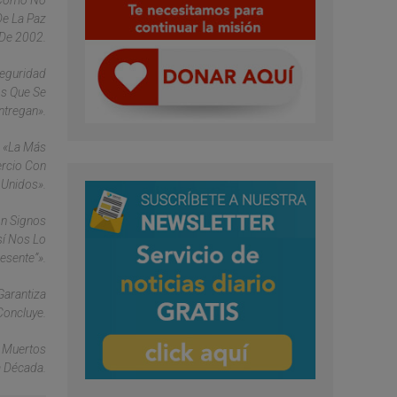
í Como No
De La Paz
De 2002.
Seguridad
os Que Se
ntregan».
- «la Más
ercio Con
 Unidos».
on Signos
sí Nos Lo
esente”».
Garantiza
Concluye.
0 Muertos
a Década.