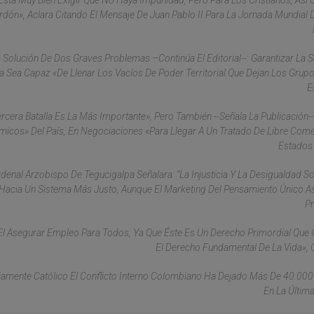
stá Muy Bien Exigir Que No Haya Impunidad, Pero Para Los Cristianos, As
rdón», Aclara Citando El Mensaje De Juan Pablo II Para La Jornada Mundial 
 Solución De Dos Graves Problemas –continúa El Editorial--: Garantizar La 
a Sea Capaz «de Llenar Los Vacíos De Poder Territorial Que Dejan Los Grup
E
ercera Batalla Es La Más Importante», Pero También --Señala La Publicación-
icos» Del País, En Negociaciones «para Llegar A Un Tratado De Libre Com
Estados
rdenal Arzobispo De Tegucigalpa Señalara: “La Injusticia Y La Desigualdad S
Hacia Un Sistema Más Justo, Aunque El Marketing Del Pensamiento Único A
Pr
l Asegurar Empleo Para Todos, Ya Que Éste Es Un Derecho Primordial Que 
El Derecho Fundamental De La Vida», 
riamente Católico El Conflicto Interno Colombiano Ha Dejado Más De 40.00
En La Últim