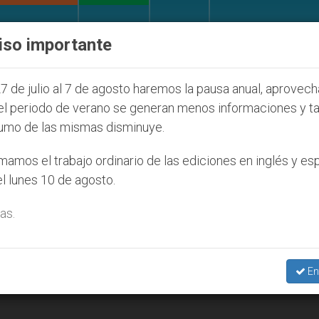
IGLESIA Y MUNDO
DOCUMENTOS
DONATIVOS
iso importante
l de la Juventud Seúl 2027
ONU se pronuncia a
7 de julio al 7 de agosto haremos la pausa anual, aprovec
el periodo de verano se generan menos informaciones y t
umo de las mismas disminuye.
003
amos el trabajo ordinario de las ediciones en inglés y es
l lunes 10 de agosto.
as.
En
 frentes para conquistar la paz