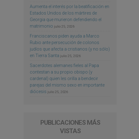
Aumenta el interés por la beatificación en
Estados Unidos de los mártires de
Georgia que murieron defendiendo el
matrimonio
julio 25, 2026
Franciscanos piden ayuda a Marco
Rubio ante persecución de colonos
judíos que afecta a cristianos (y no sólo)
en Tierra Santa
julio 25, 2026
Sacerdotes alemanes fieles al Papa
contestan a su propio obispo (y
cardenal) quien les orilla a bendecir
parejas del mismo sexo en importante
diócesis
julio 25, 2026
PUBLICACIONES MÁS
VISTAS