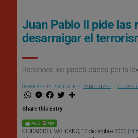
Juan Pablo II pide las 
desarraigar el terrori
Reconoce los pasos dados por la libe
DICIEMBRE 12, 2003 00:00
ZENIT STAFF
CIUDAD D
W
M
F
T
S
h
e
a
w
h
a
s
c
i
a
t
s
e
t
r
Share this Entry
s
e
b
t
e
A
n
o
e
p
g
o
r
p
e
k
CIUDAD DEL VATICANO, 12 diciembre 2003 (
ZEN
r