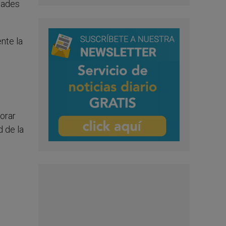
idades
nte la
orar
d de la