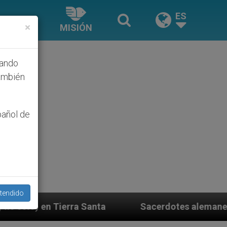
ES
×
MISIÓN
hando
ambién
pañol de
tendido
nta
Sacerdotes alemanes fieles al Papa contesta