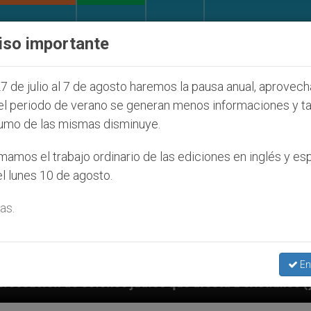
IGLESIA Y MUNDO
DOCUMENTOS
DONATIVOS
iso importante
7 de julio al 7 de agosto haremos la pausa anual, aprovec
el periodo de verano se generan menos informaciones y t
umo de las mismas disminuye.
amos el trabajo ordinario de las ediciones en inglés y es
l lunes 10 de agosto.
as.
En
díos que afecta a cristianos (y no sólo) en Tierra Sa