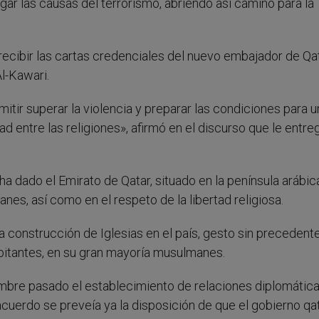
gar las causas del terrorismo, abriendo así camino para la
 recibir las cartas credenciales del nuevo embajador de Qa
l-Kawari.
itir superar la violencia y preparar las condiciones para 
entre las religiones», afirmó en el discurso que le entre
a dado el Emirato de Qatar, situado en la península arábica
es, así como en el respeto de la libertad religiosa.
a construcción de Iglesias en el país, gesto sin precedent
itantes, en su gran mayoría musulmanes.
embre pasado el establecimiento de relaciones diplomátic
acuerdo se preveía ya la disposición de que el gobierno qat