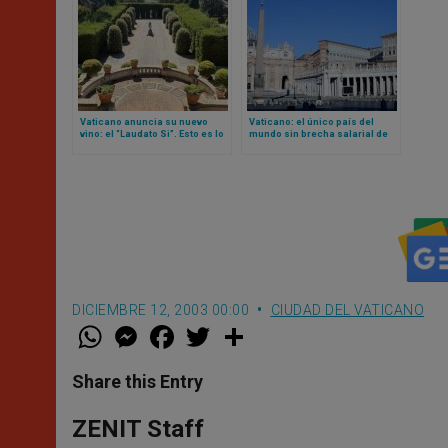
Vaticano anuncia su nuevo
Vaticano: el único país del
vino: el “Laudato Si”. Esto es lo
mundo sin brecha salarial de
que se sabe
género
DICIEMBRE 12, 2003 00:00
CIUDAD DEL VATICANO
W
M
F
T
S
h
e
a
w
h
a
s
c
i
a
t
s
e
t
r
Share this Entry
s
e
b
t
e
A
n
o
e
p
g
o
r
ZENIT Staff
p
e
k