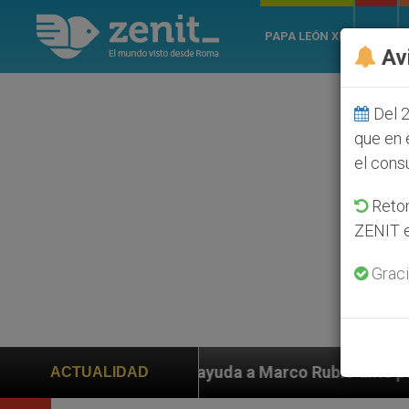
PAPA LEÓN XIV
ROMA
Av
Del 2
que en 
el cons
Retom
ZENIT e
Graci
en ayuda a Marco Rubio ante persecución de colonos ju
ACTUALIDAD