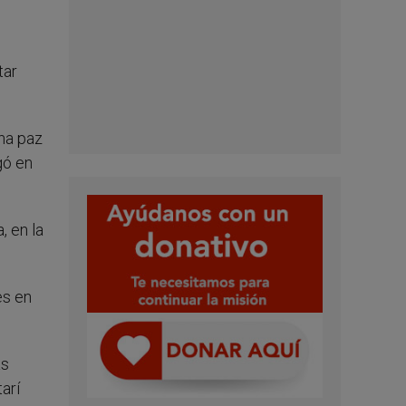
tar
una paz
gó en
, en la
es en
as
arí