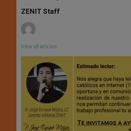
s
e
b
t
e
A
n
o
e
p
g
o
r
ZENIT Staff
p
e
k
r
View all articles