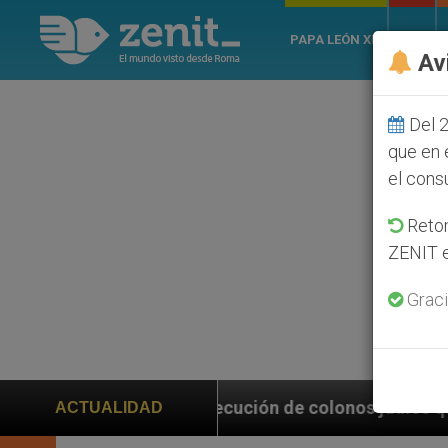
PAPA LEÓN XIV
ROMA
Av
Del 2
que en 
el cons
Retom
ZENIT e
Graci
ersecución de colonos judíos que afecta a cristianos 
ACTUALIDAD