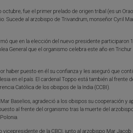
 octubre, fue el primer prelado de origen tribal (es un Orao
icio. Sucede al arzobispo de Trivandrum, monseñor Cyril Ma
rmó que en la elección del nuevo presidente participaron 
lea General que el organismo celebra este año en Trichur
por haber puesto en él su confianza y les aseguró que cont
esia en el país. El cardenal Toppo está también al frente d
erencia Católica de los obispos de la India (CCBI).
l Mar Baselios, agradeció a los obispos su cooperación y 
puesto al frente del organismo tras la muerte del arzobisp
Polonia.
o vicepresidente de la CBCI, junto al arzobispo Mar Jacob