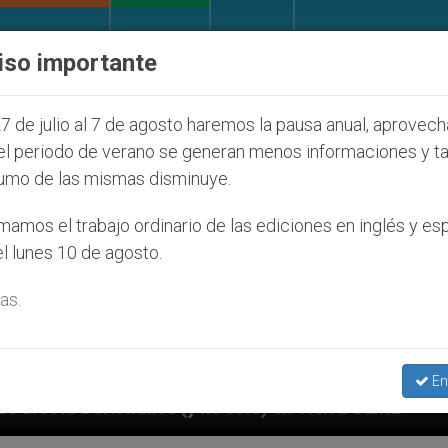
IGLESIA Y MUNDO
DOCUMENTOS
DONATIVOS
iso importante
7 de julio al 7 de agosto haremos la pausa anual, aprovec
el periodo de verano se generan menos informaciones y t
umo de las mismas disminuye.
amos el trabajo ordinario de las ediciones en inglés y es
l lunes 10 de agosto.
as.
En
(y no sólo) en Tierra Santa
Sacerdotes alemanes