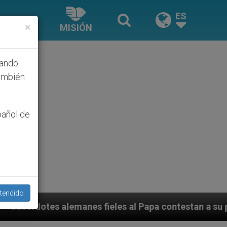
ES
×
MISIÓN
hando
ambién
pañol de
tendido
 fieles al Papa contestan a su propio obispo (y carde