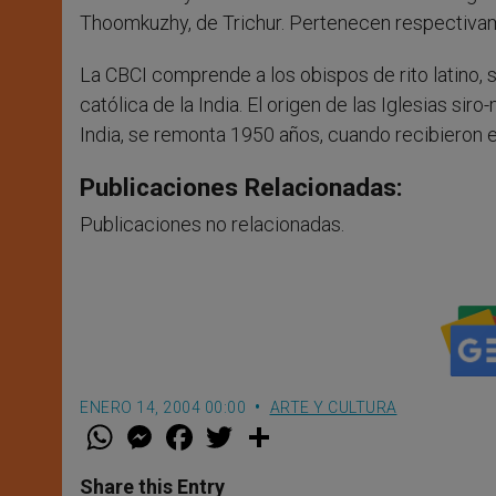
Thoomkuzhy, de Trichur. Pertenecen respectivamen
La CBCI comprende a los obispos de rito latino, si
católica de la India. El origen de las Iglesias siro
India, se remonta 1950 años, cuando recibieron 
Publicaciones Relacionadas:
Publicaciones no relacionadas.
ENERO 14, 2004 00:00
ARTE Y CULTURA
W
M
F
T
S
h
e
a
w
h
a
s
c
i
a
t
s
e
t
r
Share this Entry