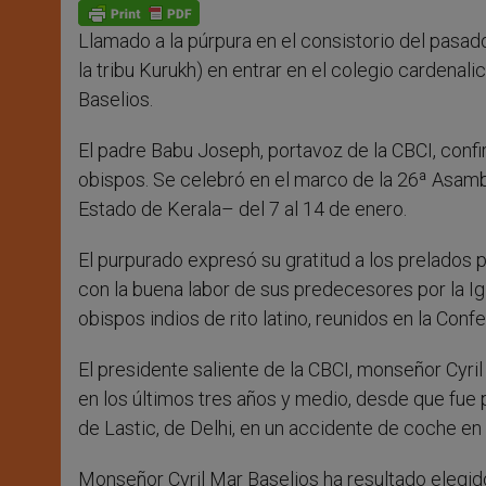
p
g
o
r
p
e
k
Llamado a la púrpura en el consistorio del pasado
r
la tribu Kurukh) en entrar en el colegio cardenal
Baselios.
El padre Babu Joseph, portavoz de la CBCI, confi
obispos. Se celebró en el marco de la 26ª Asamb
Estado de Kerala– del 7 al 14 de enero.
El purpurado expresó su gratitud a los prelados 
con la buena labor de sus predecesores por la Igl
obispos indios de rito latino, reunidos en la Conf
El presidente saliente de la CBCI, monseñor Cyri
en los últimos tres años y medio, desde que fue 
de Lastic, de Delhi, en un accidente de coche en 
Monseñor Cyril Mar Baselios ha resultado elegid