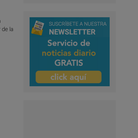
a
r de la