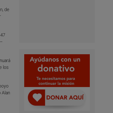
n, de
r
147
 –
inuará
e los
apoyo
o Alan