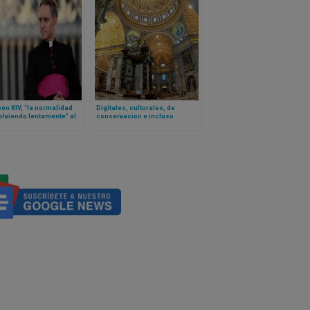
ón XIV, “la normalidad
Digitales, culturales, de
olviendo lentamente” al
conservación e incluso
no… según el secretario
interactivas: estos son los
o de Benedicto XVI
proyectos lanzados en ocasión
de los 4 siglos de la Basílica de
San Pedro