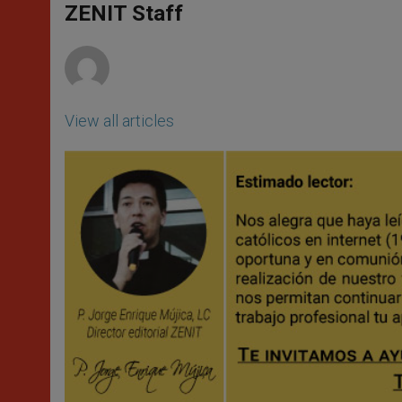
p
g
o
r
ZENIT Staff
p
e
k
r
View all articles