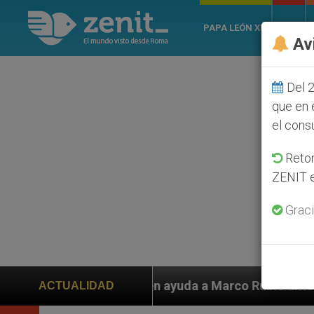
PAPA LEÓN XIV
ROMA
Av
Del 2
que en 
el cons
Retom
ZENIT e
Graci
iden ayuda a Marco Rubio ante persecución de colonos j
ACTUALIDAD