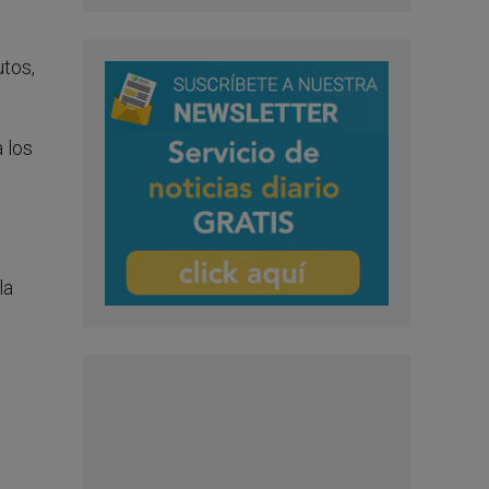
tos,
 los
la