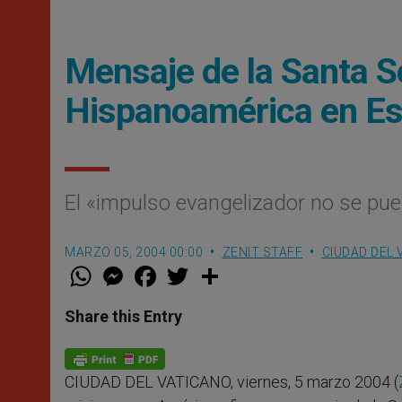
Mensaje de la Santa S
Hispanoamérica en E
El «impulso evangelizador no se pue
MARZO 05, 2004 00:00
ZENIT STAFF
CIUDAD DEL 
W
M
F
T
S
h
e
a
w
h
a
s
c
i
a
t
s
e
t
r
Share this Entry
s
e
b
t
e
A
n
o
e
p
g
o
r
p
e
k
CIUDAD DEL VATICANO, viernes, 5 marzo 2004 (
r