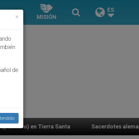
ES
×
MISIÓN
hando
ambién
pañol de
tendido
anta
Sacerdotes alemanes fieles al Papa contes