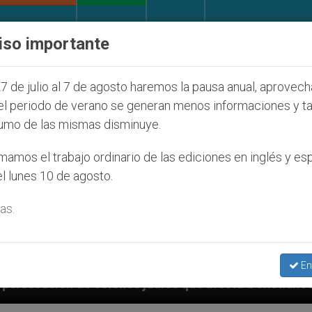
IGLESIA Y MUNDO
DOCUMENTOS
DONATIVOS
iso importante
7 de julio al 7 de agosto haremos la pausa anual, aprovec
el periodo de verano se generan menos informaciones y t
umo de las mismas disminuye.
amos el trabajo ordinario de las ediciones en inglés y es
l lunes 10 de agosto.
as.
En
udíos que afecta a cristianos (y no sólo) en Tierra S