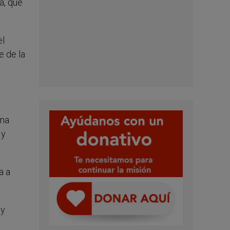
a, que
el
e de la
una
 y
a a
 y