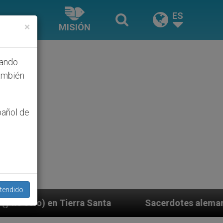
ES
×
MISIÓN
hando
ambién
pañol de
tendido
anta
Sacerdotes alemanes fieles al Papa contest