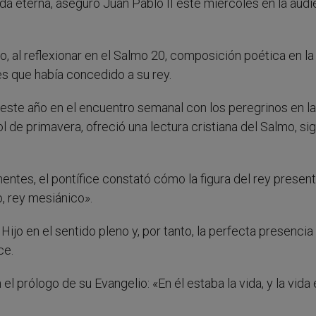
ida eterna, aseguró Juan Pablo II este miércoles en la audi
, al reflexionar en el Salmo 20, composición poética en la
es que había concedido a su rey.
 este año en el encuentro semanal con los peregrinos en la
sol de primavera, ofreció una lectura cristiana del Salmo, s
nentes, el pontífice constató cómo la figura del rey presen
to, rey mesiánico».
l Hijo en el sentido pleno y, por tanto, la perfecta presencia
ce.
el prólogo de su Evangelio: «En él estaba la vida, y la vida 