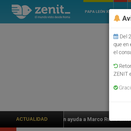
PAPA LEÓN XIV
ROMA
Av
Del 2
que en 
el cons
Retom
ZENIT e
Graci
den ayuda a Marco Rubio ante persecución de colonos j
ACTUALIDAD