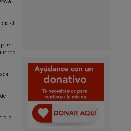
encia
 que el
 plaza
iguiendo
tada
 de
era la