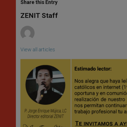
t
s
e
t
r
Share this Entry
s
e
b
t
e
A
n
o
e
p
g
o
r
ZENIT Staff
p
e
k
r
View all articles