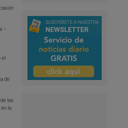
ocasión
al –
 el
za de
 de las
 en la