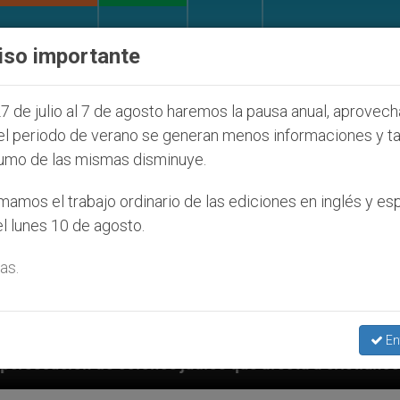
IGLESIA Y MUNDO
DOCUMENTOS
DONATIVOS
iso importante
7 de julio al 7 de agosto haremos la pausa anual, aprovec
el periodo de verano se generan menos informaciones y t
umo de las mismas disminuye.
amos el trabajo ordinario de las ediciones en inglés y es
l lunes 10 de agosto.
as.
En
udíos que afecta a cristianos (y no sólo) en Tierra S