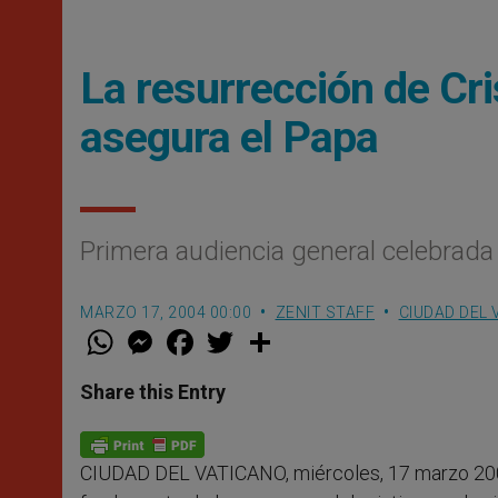
La resurrección de Cri
asegura el Papa
Primera audiencia general celebrada e
MARZO 17, 2004 00:00
ZENIT STAFF
CIUDAD DEL 
W
M
F
T
S
h
e
a
w
h
a
s
c
i
a
t
s
e
t
r
Share this Entry
s
e
b
t
e
A
n
o
e
p
g
o
r
p
e
k
CIUDAD DEL VATICANO, miércoles, 17 marzo 20
r