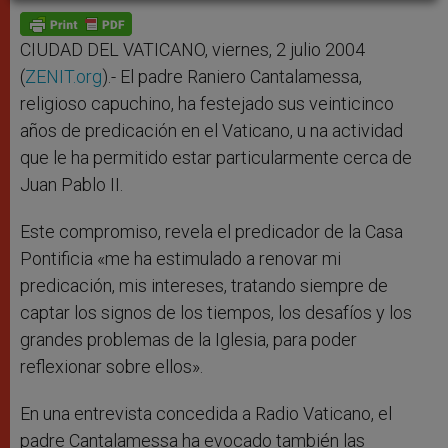
A
n
o
e
p
g
o
r
p
e
k
r
CIUDAD DEL VATICANO, viernes, 2 julio 2004
(
ZENIT.org
).- El padre Raniero Cantalamessa,
religioso capuchino, ha festejado sus veinticinco
años de predicación en el Vaticano, u na actividad
que le ha permitido estar particularmente cerca de
Juan Pablo II.
Este compromiso, revela el predicador de la Casa
Pontificia «me ha estimulado a renovar mi
predicación, mis intereses, tratando siempre de
captar los signos de los tiempos, los desafíos y los
grandes problemas de la Iglesia, para poder
reflexionar sobre ellos».
En una entrevista concedida a Radio Vaticano, el
padre Cantalamessa ha evocado también las