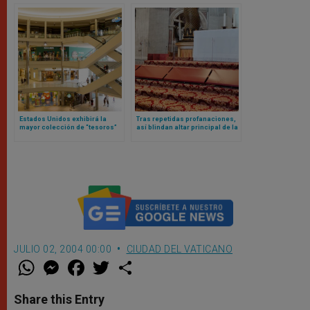
León XIV
Estados Unidos exhibirá la
Tras repetidas profanaciones,
mayor colección de “tesoros”
así blindan altar principal de la
del Vaticano fuera de Europa
basílica vaticana
JULIO 02, 2004 00:00
CIUDAD DEL VATICANO
W
M
F
T
S
h
e
a
w
h
a
s
c
i
a
t
s
e
t
r
Share this Entry
s
e
b
t
e