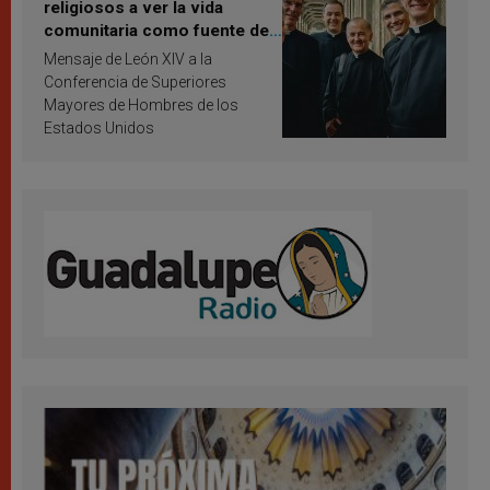
religiosos a ver la vida
comunitaria como fuente de
inspiración y santificación
Mensaje de León XIV a la
Conferencia de Superiores
Mayores de Hombres de los
Estados Unidos