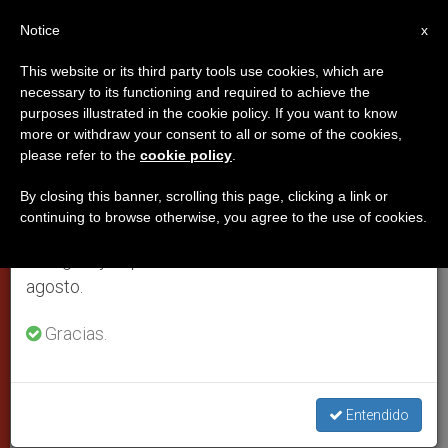
ES
Notice
×
x
Aviso importante
This website or its third party tools use cookies, which are
necessary to its functioning and required to achieve the
Del 27 de julio al 7 de agosto haremos la pausa
purposes illustrated in the cookie policy. If you want to know
Anécdotas del predicador de
anual, aprovechando que en el periodo de verano
more or withdraw your consent to all or some of the cookies,
please refer to the
cookie policy
.
se generan menos informaciones y también el
Juan Pablo II
consumo de las mismas disminuye.
By closing this banner, scrolling this page, clicking a link or
continuing to browse otherwise, you agree to the use of cookies.
Retomamos el trabajo ordinario de las ediciones
El padre Raniero Cantalamessa cumple
en inglés y español de ZENIT el lunes 10 de
veinticinco años en el cargo
agosto.
JULIO 02, 2004 00:00
ZENIT STAFF
CIUDAD DEL
Gracias.
VATICANO
W
M
F
T
S
h
e
a
w
h
a
s
c
i
a
t
s
e
t
r
Entendido
Share this Entry
s
e
b
t
e