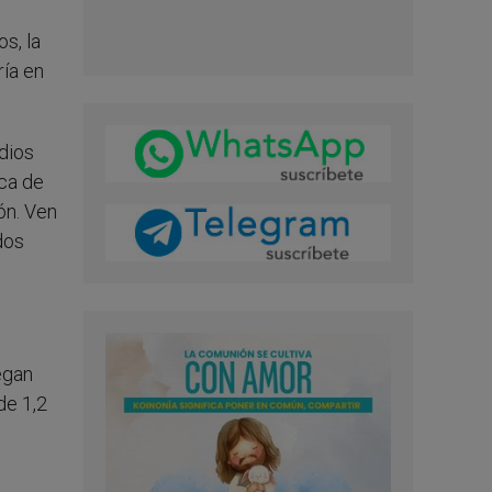
s, la
ría en
ndios
ca de
ón. Ven
dos
egan
de 1,2