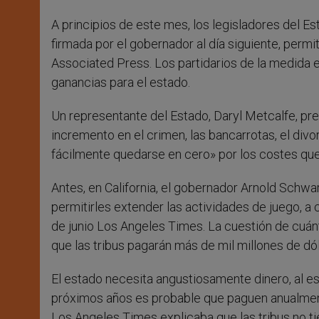
A principios de este mes, los legisladores del E
firmada por el gobernador al día siguiente, permi
Associated Press. Los partidarios de la medida e
ganancias para el estado.
Un representante del Estado, Daryl Metcalfe, pre
incremento en el crimen, las bancarrotas, el divo
fácilmente quedarse en cero» por los costes que 
Antes, en California, el gobernador Arnold Schwa
permitirles extender las actividades de juego, a 
de junio Los Angeles Times. La cuestión de cuánt
que las tribus pagarán más de mil millones de dól
El estado necesita angustiosamente dinero, al es
próximos años es probable que paguen anualmen
Los Angeles Times explicaba que las tribus no ti