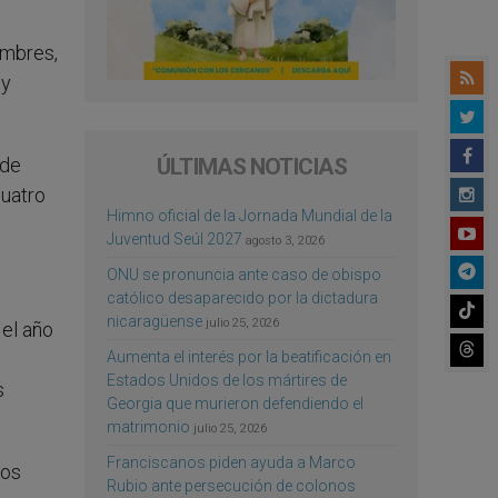
ombres,
 y
ÚLTIMAS NOTICIAS
 de
cuatro
Himno oficial de la Jornada Mundial de la
Juventud Seúl 2027
agosto 3, 2026
ONU se pronuncia ante caso de obispo
católico desaparecido por la dictadura
nicaragüense
julio 25, 2026
 el año
Aumenta el interés por la beatificación en
Estados Unidos de los mártires de
s
Georgia que murieron defendiendo el
matrimonio
julio 25, 2026
Franciscanos piden ayuda a Marco
nos
Rubio ante persecución de colonos