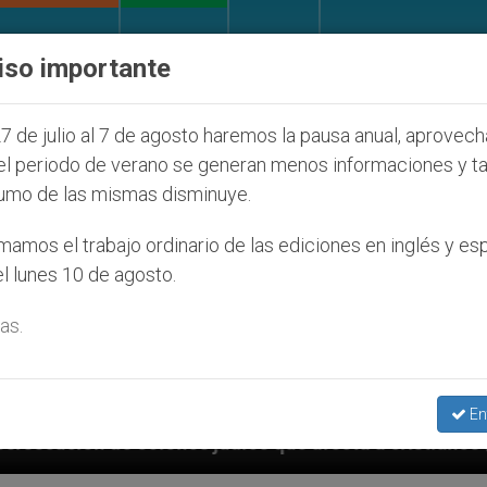
IGLESIA Y MUNDO
DOCUMENTOS
DONATIVOS
iso importante
7 de julio al 7 de agosto haremos la pausa anual, aprovec
el periodo de verano se generan menos informaciones y t
umo de las mismas disminuye.
amos el trabajo ordinario de las ediciones en inglés y es
l lunes 10 de agosto.
as.
En
udíos que afecta a cristianos (y no sólo) en Tierra S