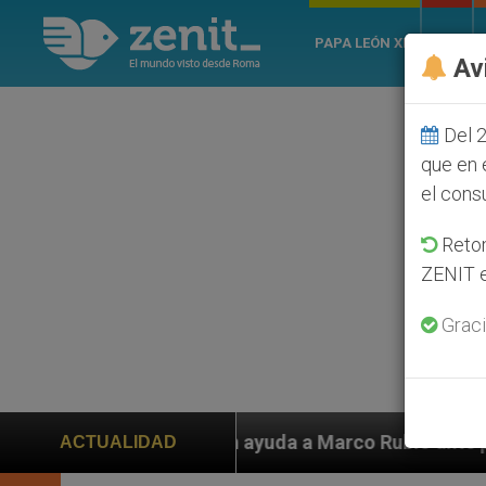
PAPA LEÓN XIV
ROMA
Av
Del 2
que en 
el cons
Retom
ZENIT e
Graci
den ayuda a Marco Rubio ante persecución de colonos j
ACTUALIDAD