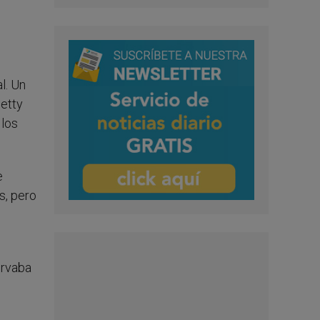
l. Un
Betty
 los
e
s, pero
ervaba
s