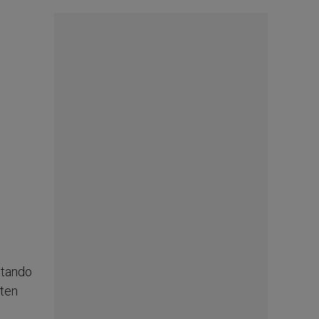
itando
rten