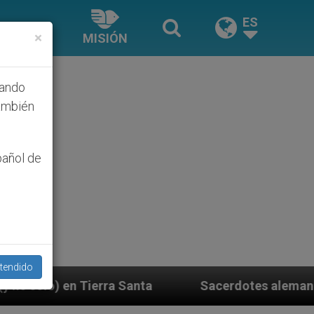
ES
×
MISIÓN
hando
ambién
pañol de
tendido
anta
Sacerdotes alemanes fieles al Papa contest