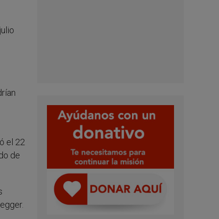
ulio
drían
ó el 22
ado de
s
egger.