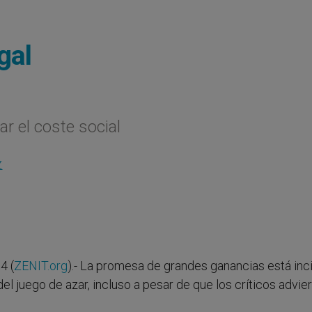
gal
r el coste social
Z
4 (
ZENIT.org
).- La promesa de grandes ganancias está inc
 del juego de azar, incluso a pesar de que los críticos advie