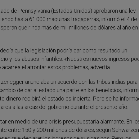
stado de Pennsylvania (Estados Unidos) aprobaron una ley,
tiendo hasta 61.000 máquinas tragaperras, informó el 4 de j
speran que rinda más de mil millones de dólares al año en
decía que la legislación podría dar como resultado un
rcio y los abusos infantiles. «Nuestros nuevos ingresos po
acarrea el afrontar estos problemas, advertía.
rzenegger anunciaba un acuerdo con las tribus indias para
cambio de dar al estado una parte en los beneficios, inform
o dinero recibirá el estado es incierta. Pero se ha inform
ares a las arcas del gobierno durante el presente año.
tar en medio de una crisis presupuestaria alarmante. En lo
te entre 150 y 200 millones de dólares, según Schwarzen
enen que declarar los ingresos de sus casinos. Pero los