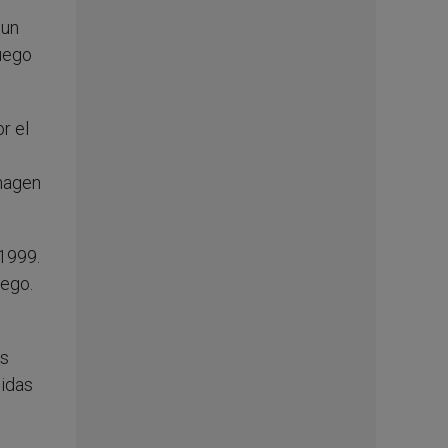
 un
uego
r el
imagen
1999.
uego.
as
didas