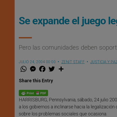
Se expande el juego le
Pero las comunidades deben soporta
JULIO 24, 2004 00:00
ZENIT STAFF
JUSTICIA Y PA
W
M
F
T
S
h
e
a
w
h
a
s
c
i
a
t
s
e
t
r
Share this Entry
s
e
b
t
e
A
n
o
e
p
g
o
r
p
e
k
HARRISBURG, Pennsylvania, sábado, 24 julio 200
r
a los gobiernos a inclinarse hacia la legalización
sobre los problemas sociales que ocasiona.