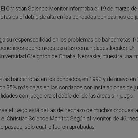
 El Christian Science Monitor informaba el 19 de marzo de
tas es el doble de alta en los condados con casinos de j
iega su responsabilidad en los problemas de bancarrotas. Po
ea beneficios económicos para las comunidades locales. Un
a Universidad Creighton de Omaha, Nebraska, muestra una 
 las bancarrotas en los condados, en 1990 y de nuevo en 
on 35% más bajas en los condados con instalaciones de j
idades con juego era el doble del de las áreas sin juego.
rae el juego está detrás del rechazo de muchas propuest
io el Christian Science Monitor. Según el Monitor, de 46 me
ño pasado, sólo cuatro fueron aprobadas.