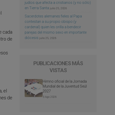
judíos que afecta a cristianos (y no sólo)
en Tierra Santa
julio 25, 2026
l
Sacerdotes alemanes fieles al Papa
contestan a su propio obispo (y
cardenal) quien les orilla a bendecir
ae cada
parejas del mismo sexo en importante
diócesis
stro de
julio 25, 2026
esos
PUBLICACIONES MÁS
VISTAS
Himno oficial de la Jornada
Mundial de la Juventud Seúl
, el
2027
ones de
3 Ago 2026