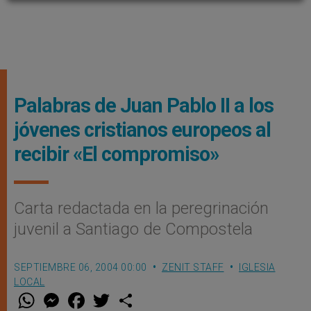
Palabras de Juan Pablo II a los
jóvenes cristianos europeos al
recibir «El compromiso»
Carta redactada en la peregrinación
juvenil a Santiago de Compostela
SEPTIEMBRE 06, 2004 00:00
ZENIT STAFF
IGLESIA
LOCAL
W
M
F
T
S
h
e
a
w
h