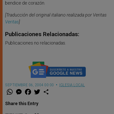
bendice de corazón.
[Traducción del original italiano realizada por Veritas
Veritas
]
Publicaciones Relacionadas:
Publicaciones no relacionadas.
SEPTIEMBRE 06, 2004 00:00
IGLESIA LOCAL
W
M
F
T
S
h
e
a
w
h
a
s
c
i
a
t
s
e
t
r
Share this Entry
s
e
b
t
e
A
n
o
e