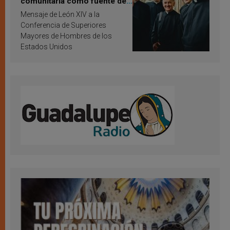
comunitaria como fuente de
inspiración y santificación
Mensaje de León XIV a la
Conferencia de Superiores
Mayores de Hombres de los
Estados Unidos