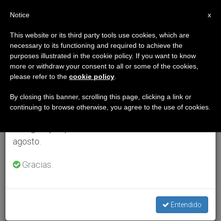
ES
Notice
×
x
Aviso importante
This website or its third party tools use cookies, which are
necessary to its functioning and required to achieve the
Del 27 de julio al 7 de agosto haremos la pausa
purposes illustrated in the cookie policy. If you want to know
anual, aprovechando que en el periodo de verano
more or withdraw your consent to all or some of the cookies,
please refer to the
cookie policy
.
se generan menos informaciones y también el
consumo de las mismas disminuye.
By closing this banner, scrolling this page, clicking a link or
continuing to browse otherwise, you agree to the use of cookies.
Retomamos el trabajo ordinario de las ediciones
en inglés y español de ZENIT el lunes 10 de
agosto.
Gracias.
Entendido