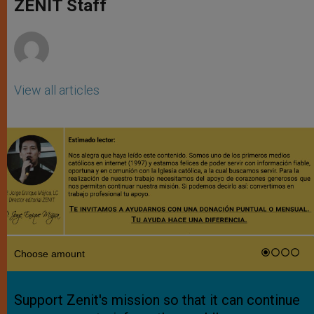
p
g
o
r
ZENIT Staff
p
e
k
r
View all articles