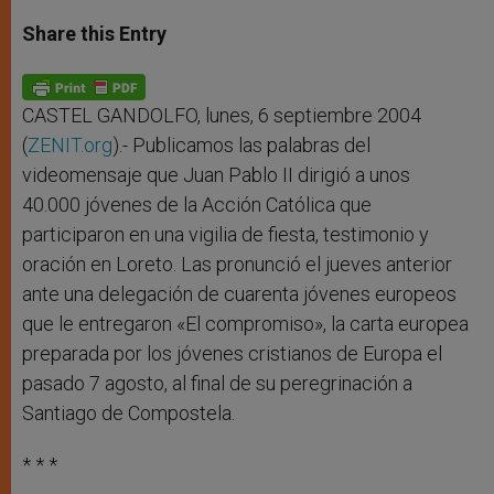
a
s
c
i
a
t
s
e
t
r
Share this Entry
s
e
b
t
e
A
n
o
e
p
g
o
r
p
e
k
r
CASTEL GANDOLFO, lunes, 6 septiembre 2004
(
ZENIT.org
).- Publicamos las palabras del
videomensaje que Juan Pablo II dirigió a unos
40.000 jóvenes de la Acción Católica que
participaron en una vigilia de fiesta, testimonio y
oración en Loreto. Las pronunció el jueves anterior
ante una delegación de cuarenta jóvenes europeos
que le entregaron «El compromiso», la carta europea
preparada por los jóvenes cristianos de Europa el
pasado 7 agosto, al final de su peregrinación a
Santiago de Compostela.
* * *