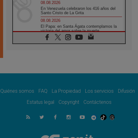
08.08.2026
En Venezuela celebraron los 416 años del
Santo Cristo de La Grita
08.08.2026
El Papa: en Santa Ágata contemplamos la
victoria del amor sobre la muerte
08.08.2026
León XIV visitará el Santuario de la Madre
del Buen Consejo de Genazzano
07.08.2026
Filipinas: el Vicariato Apostólico de Calapán
se convierte en diócesis
07.08.2026
Honduras: Los desplazados invisibles de una
crisis olvidada
Quiénes somos
FAQ
La Propiedad
Los servicios
Difusión
07.08.2026
Bokalic: "En Argentina el Papa León señalará
Estatus legal
Copyright
Contáctenos
el compromiso del cristiano"
07.08.2026
La matanza de niños en Gaza no cesa: 300
muertos en 300 días
07.08.2026
Tagle: La guerra desfigura el mundo, solo la
revelación de Dios lo transfigura