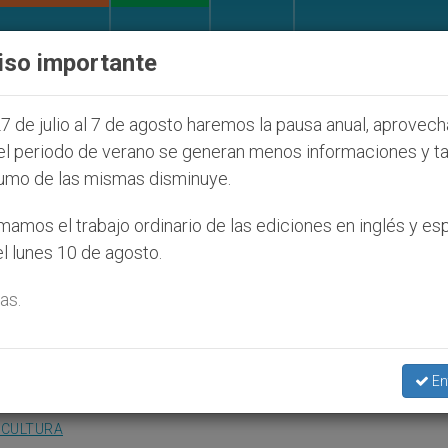
IGLESIA Y MUNDO
DOCUMENTOS
DONATIVOS
iso importante
udíos que afecta a cristianos (y no sólo) en Tierra S
7 de julio al 7 de agosto haremos la pausa anual, aprovec
el periodo de verano se generan menos informaciones y t
umo de las mismas disminuye.
 al aire libre al beato gita
amos el trabajo ordinario de las ediciones en inglés y es
l lunes 10 de agosto.
as.
antuario de la Virgen del Divino Amor
En
 CULTURA