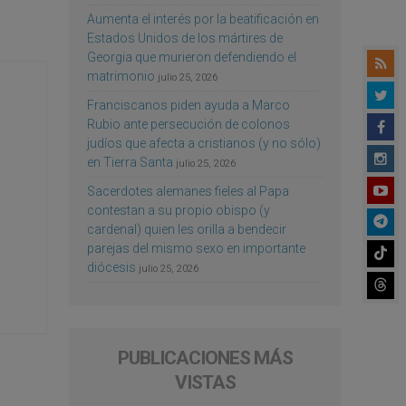
Aumenta el interés por la beatificación en
Estados Unidos de los mártires de
Georgia que murieron defendiendo el
matrimonio
julio 25, 2026
Franciscanos piden ayuda a Marco
Rubio ante persecución de colonos
judíos que afecta a cristianos (y no sólo)
en Tierra Santa
julio 25, 2026
Sacerdotes alemanes fieles al Papa
contestan a su propio obispo (y
cardenal) quien les orilla a bendecir
parejas del mismo sexo en importante
diócesis
julio 25, 2026
PUBLICACIONES MÁS
VISTAS