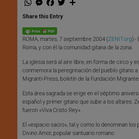
h
e
a
w
h
a
s
c
i
a
t
s
e
t
r
Share this Entry
s
e
b
t
e
A
n
o
e
p
g
o
r
p
e
k
ROMA, martes, 7 septiembre 2004 (
ZENIT.org
).-
r
Roma, y con él la comunidad gitana de la zona.
La iglesia será al aire libre, en forma de circo y
conmemora la peregrinación del pueblo gitano a
Migranti-Press, boletín de la Fundación Migrantes
Esta área sagrada se erige en el séptimo anivers
español y primer gitano que sube a los altares. Z
fueron «Viva Cristo Rey».
El «espacio sacro», tal y como lo denominan los 
Divino Amor, popular santuario romano.