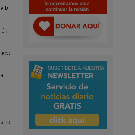
e la
ión,
 nuevo
la
 sino