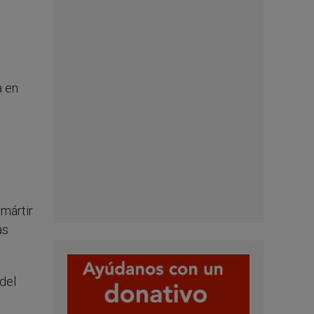
a en
 mártir
as
del