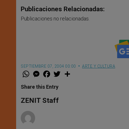
Publicaciones Relacionadas:
Publicaciones no relacionadas.
SEPTIEMBRE 07, 2004 00:00
ARTE Y CULTURA
W
M
F
T
S
h
e
a
w
h
a
s
c
i
a
t
s
e
t
r
Share this Entry
s
e
b
t
e
A
n
o
e
p
g
o
r
ZENIT Staff
p
e
k
r